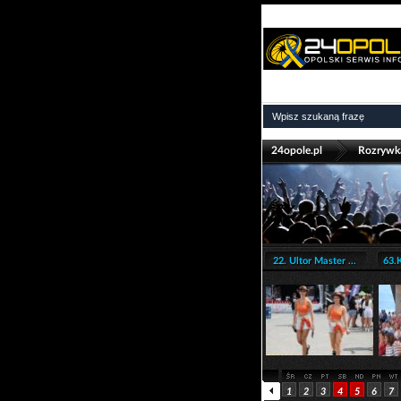
>
24opole.pl
Rozrywk
22. Ultor Master ...
63.K
1
2
3
4
5
6
7