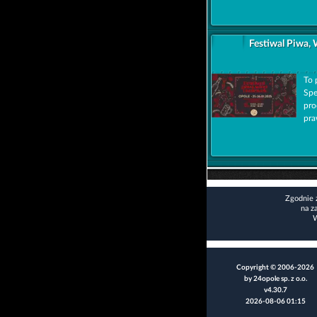
Festiwal Piwa,
To 
Spe
pro
pra
Zgodnie 
na z
W
Copyright © 2006-2026
by 24opole sp. z o.o.
v4.30.7
2026-08-06 01:15