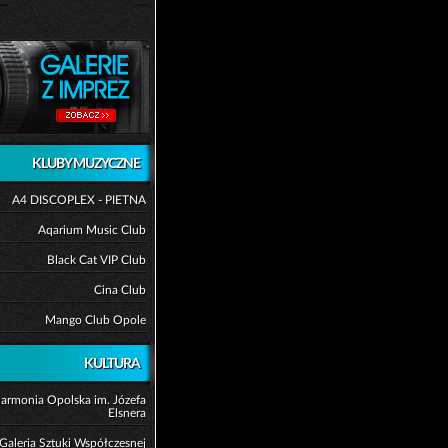
KLUBY MUZYCZNE
A4 DISCOPLEX - PIETNA
Aqarium Music Club
Black Cat VIP Club
Cina Club
Mango Club Opole
KULTURA
harmonia Opolska im. Józefa
Elsnera
Galeria Sztuki Współczesnej