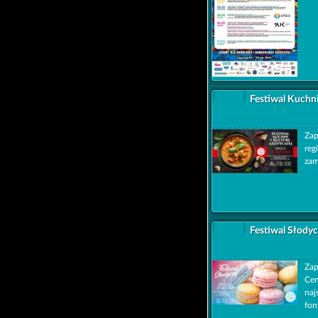
Festiwal Kuchni
Zap
reg
zam
Festiwal Słody
Zap
Cen
naj
fon