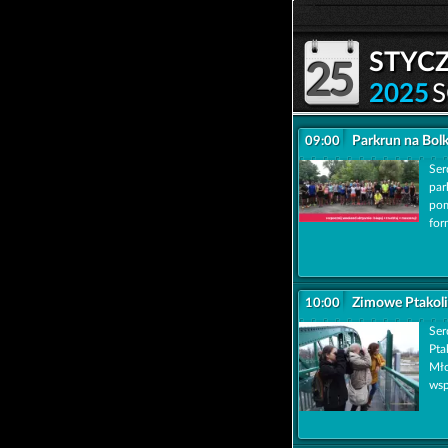
styc
25
2025
Parkrun na Bol
09:00
Ser
par
pom
form
Zimowe Ptakoli
10:00
Ser
Pta
Mło
wsp