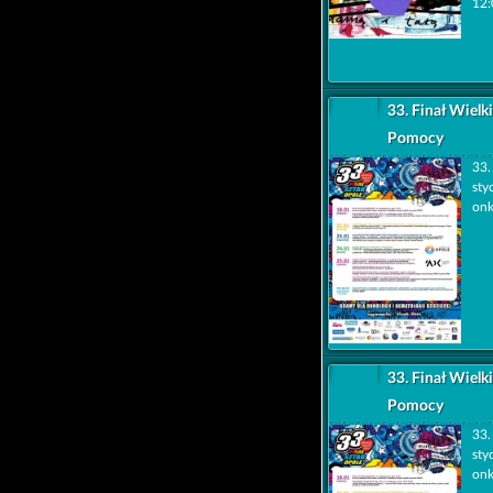
12:
33. Finał Wielk
Pomocy
33.
sty
onk
33. Finał Wielk
Pomocy
33.
sty
onk