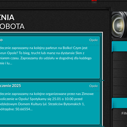
znia
SOBOTA
ko
Opole
decznie zapraszamy na kolejny parkrun na Bolko! Czym jest
krun Opole? To bieg, trucht lub marsz na dystansie 5km z
iarem czasu. Zapraszamy do udziału w dogodnej dla każdego
ie i lu...
czenie 2025
Opole
decznie zapraszamy na kolejne organizowane przez nas Zimowe
koliczenie w Opolu! Spotykamy się 25.01 o 10.00 przed
dzieżowym Domem Kultury (ul. Strzelców Bytomskich 1,
ółrzędne: 50.66554...
Fil