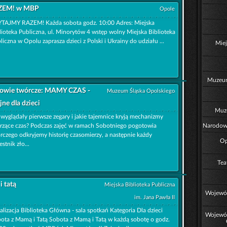
ZEM! w MBP
Opole
TAJMY RAZEM! Każda sobota godz. 10:00 Adres: Miejska
lioteka Publiczna, ul. Minorytów 4 wstęp wolny Miejska Biblioteka
liczna w Opolu zaprasza dzieci z Polski i Ukrainy do udziału ...
Miej
Muzeum
towie twórcze: MAMY CZAS -
Muzeum Śląska Opolskiego
jne dla dzieci
Muz
 wyglądały pierwsze zegary i jakie tajemnice kryją mechanizmy
rzące czas? Podczas zajęć w ramach Sobotniego pogotowia
Narodowe
rczego odkryjemy historię czasomierzy, a następnie każdy
Op
estnik zło...
Tea
 tatą
Miejska Biblioteka Publiczna
Wojewód
im. Jana Pawła II
alizacja Biblioteka Główna - sala spotkań Kategoria Dla dzieci
Wojewód
ota z Mamą i Tatą Sobota z Mamą i Tatą w każdą sobotę o godz.