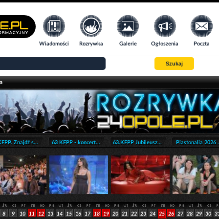
Wiadomości
Rozrywka
Galerie
Ogłoszenia
Poczta
Szukaj
a
FPP. Znajdź s...
63 KFPP - koncert...
63.KFPP Jubileusz...
Piastonalia 2026 .
8
9
10
11
12
13
14
15
16
17
18
19
20
21
22
23
24
25
26
27
28
29
30
3