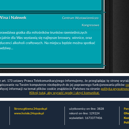
 Wina i Nalewek
Centrum Wystawienniczo-
Kongresowe
prawdziwa gratka dla miłośników trunków rzemieślniczych
cjalnie dla Was wystawią się najlepsze browary, winnice, oraz
ducenci alkoholi craftowych. Na miejscu będzie można spotkać
wdziwy...
z art. 173 ustawy Prawa Telekomunikacyjnego informujemy, że przeglądając tę stronę wyraż
apisywanie na Twoim komputerze niezbędnych do jej poprawnego funkcjonowania plików
co
ięcej informacji na temat plików cookie znajdziecie Państwo na stronie
polityka prywatnośc
Kliknij tutaj, aby wyrazić zgodę i ukryć komunikat.
Strona główna 24opole.pl
użytkownicy on-line: 3828
Pane
www.hotele.24opole.pl
rekord on-line: 129224
Ofe
wyświetleń: 1673377406
Kon
Pol