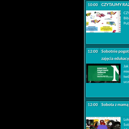
CZYTAJMY RA
10:00
CZY
Bib
Pub
Sobotnie pogo
12:00
zajęcia edukacy
Jak
mie
twó
ucz
Sobota z mamą i
12:00
Lok
Sob