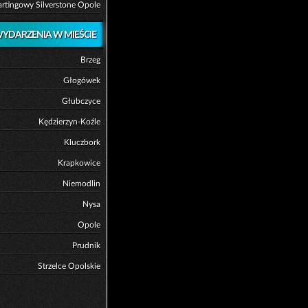
artingowy Silverstone Opole
YDARZENIA W MIEŚCIE
Brzeg
Głogówek
Głubczyce
Kędzierzyn-Koźle
Kluczbork
Krapkowice
Niemodlin
Nysa
Opole
Prudnik
Strzelce Opolskie