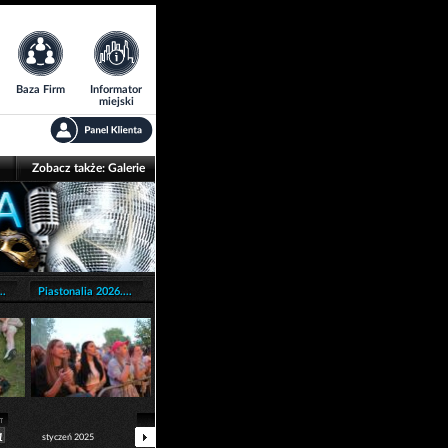
Baza Firm
Informator
miejski
Zobacz także:
Galerie
..
Piastonalia 2026....
1
styczeń 2025