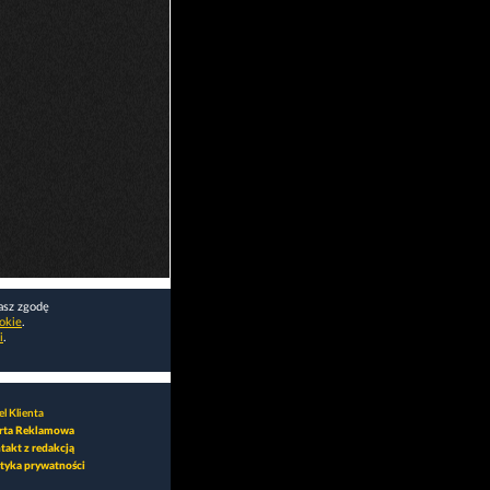
asz zgodę
okie
.
i
.
l Klienta
rta Reklamowa
takt z redakcją
ityka prywatności