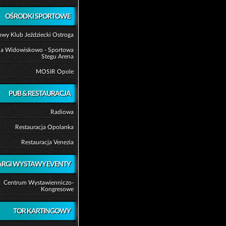
OŚRODKI SPORTOWE
wy Klub Jeździecki Ostroga
la Widowiskowo - Sportowa
Stegu Arena
MOSIR Opole
PUB & RESTAURACJA
Radiowa
Restauracja Opolanka
Restauracja Venezia
ARGI WYSTAWY EVENTY
Centrum Wystawienniczo-
Kongresowe
TOR KARTINGOWY