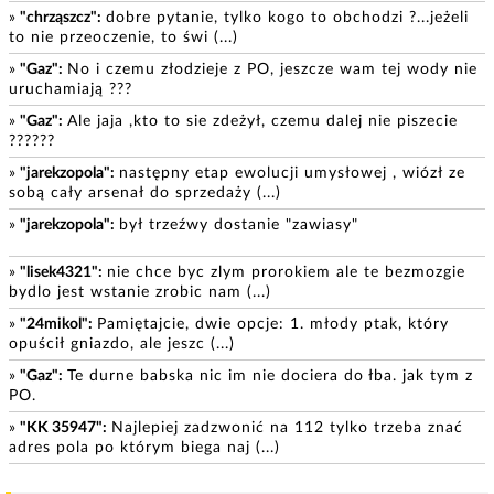
Facebook ads gdynia od 750 pln miesięcznie
»
"chrząszcz":
dobre pytanie, tylko kogo to obchodzi ?...jeżeli
to nie przeoczenie, to świ (...)
Wykonam [79]
»
"Gaz":
No i czemu złodzieje z PO, jeszcze wam tej wody nie
Globalne seo dla firm z polski od 1499 pln
uruchamiają ???
Wykonam [79]
»
"Gaz":
Ale jaja ,kto to sie zdeżył, czemu dalej nie piszecie
??????
Strona dla firmy w całej polsce od 399 pln
Wykonam [79]
»
"jarekzopola":
następny etap ewolucji umysłowej , wiózł ze
sobą cały arsenał do sprzedaży (...)
Sklep internetowy polska i zagranica od 1999 pln
»
"jarekzopola":
był trzeźwy dostanie "zawiasy"
Wykonam [79]
»
"lisek4321":
nie chce byc zlym prorokiem ale te bezmozgie
Turbo boost widoczności online wycena
bydlo jest wstanie zrobic nam (...)
indywidualna
Wykonam [79]
»
"24mikol":
Pamiętajcie, dwie opcje: 1. młody ptak, który
opuścił gniazdo, ale jeszc (...)
Teksty sprzedażowe i oferty dla firm opole ? wycena
indywidualna
»
"Gaz":
Te durne babska nic im nie dociera do łba. jak tym z
PO.
Wykonam [79]
»
"KK 35947":
Najlepiej zadzwonić na 112 tylko trzeba znać
Publikacja ogłoszeń dla firm opole ? wycena
adres pola po którym biega naj (...)
indywidualna
Wykonam [79]