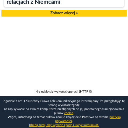
relacjach z Niemcami
Zobacz więcej »
Nie udało się wykonać operacji (HTTP 0).
Zgodnie z art. 173 ustawy Prawa Telekomunikacyjnego informujemy, że przeglądając tę
stronę wyrażasz zgodę
na zapisywanie na Twoim komputerze niezbędnych do jej poprawnego funkcjonowania
plików
cookie
.
Więcej informacji na temat plików cookie znajdziecie Państwo na stronie
polityka
prywatności
.
Kliknij tutaj, aby wyrazić zgodę i ukryć komunikat.