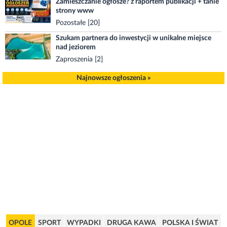
strony www
Pozostałe [20]
Szukam partnera do inwestycji w unikalne miejsce
nad jeziorem
Zaproszenia [2]
Oddam za darmo wózek spacerowy
Najnowsze ogłoszenia »
Oddam [7]
2 pokojowe 49 m2 z balkonem w śródmieściu opola
Mieszkania [14]
Medal - 250 lat stanów zjednoczonych ameryki
Nietrafione prezenty [66]
Karty sim esim różne +48501047223
Pozostałe [8]
Sandały robocze amigo 01 0687020160 rozmiar 44
170pln
Buty [22]
OPOLE
SPORT
WYPADKI
DRUGA KAWA
POLSKA I ŚWIAT
Aluminiowy rower górski kross hexagon koła 29. .