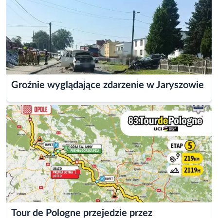
Groźnie wyglądające zdarzenie w Jaryszowie
Promowanie wizytówki google maps opole od 400
Tour de Pologne przejedzie przez
pln miesięcznie