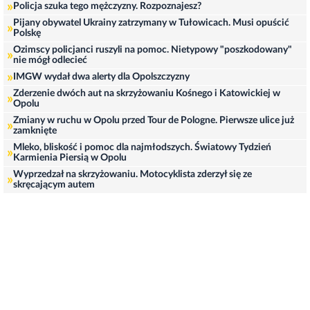
»
Policja szuka tego mężczyzny. Rozpoznajesz?
Pijany obywatel Ukrainy zatrzymany w Tułowicach. Musi opuścić
»
Polskę
Ozimscy policjanci ruszyli na pomoc. Nietypowy "poszkodowany"
»
nie mógł odlecieć
»
IMGW wydał dwa alerty dla Opolszczyzny
Zderzenie dwóch aut na skrzyżowaniu Kośnego i Katowickiej w
»
Opolu
Zmiany w ruchu w Opolu przed Tour de Pologne. Pierwsze ulice już
»
zamknięte
Mleko, bliskość i pomoc dla najmłodszych. Światowy Tydzień
»
Karmienia Piersią w Opolu
Wyprzedzał na skrzyżowaniu. Motocyklista zderzył się ze
»
skręcającym autem