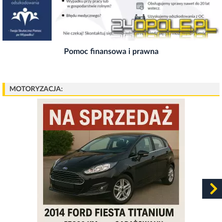
Pozostałe [20]
Ford fiesta 1.0 ecoboost titanium
Samochody [23]
Elektryk, pomocnik elektryka (m/k/d) praca niemcy
Pomoc finansowa i prawna
Za granicą [1]
Koła 15 opel astra g
MOTORYZACJA:
Opony / felgi [15]
Solidne kuchnie węglowe i piecyki kuchenne z
szamotowym paleniskiem.
Remontowe/budowlane [6]
Piec heta - jedyny słuszny wybór. wzbudź zazdrość
kojącym ciepłem.
Remontowe/budowlane [6]
Szafa do przedpokoju
Meble [83]