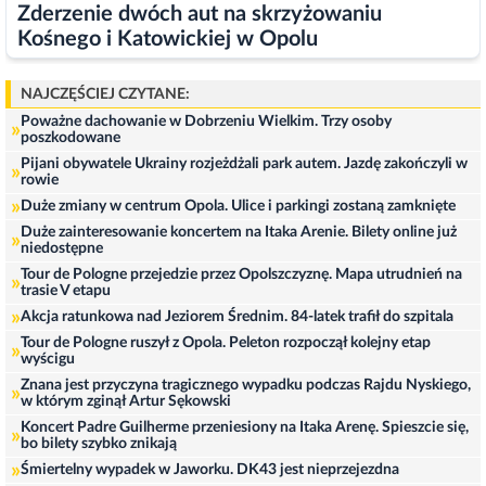
Zderzenie dwóch aut na skrzyżowaniu
Kośnego i Katowickiej w Opolu
NAJCZĘŚCIEJ CZYTANE:
Poważne dachowanie w Dobrzeniu Wielkim. Trzy osoby
»
poszkodowane
Pijani obywatele Ukrainy rozjeżdżali park autem. Jazdę zakończyli w
»
rowie
»
Duże zmiany w centrum Opola. Ulice i parkingi zostaną zamknięte
Duże zainteresowanie koncertem na Itaka Arenie. Bilety online już
»
niedostępne
Tour de Pologne przejedzie przez Opolszczyznę. Mapa utrudnień na
»
trasie V etapu
»
Akcja ratunkowa nad Jeziorem Średnim. 84-latek trafił do szpitala
Tour de Pologne ruszył z Opola. Peleton rozpoczął kolejny etap
»
wyścigu
Znana jest przyczyna tragicznego wypadku podczas Rajdu Nyskiego,
»
w którym zginął Artur Sękowski
Koncert Padre Guilherme przeniesiony na Itaka Arenę. Spieszcie się,
»
bo bilety szybko znikają
»
Śmiertelny wypadek w Jaworku. DK43 jest nieprzejezdna