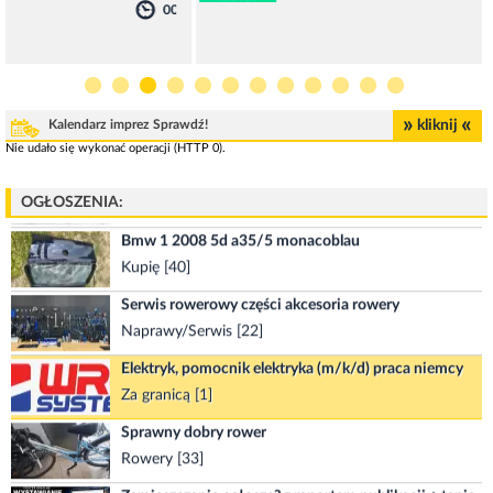
00
00:00
Skup antyków - kupię obrazy, porcelanę, srebro,
figurki, szkło, laski itp.
Kupię [40]
Kołpak - trafik
»
«
Kalendarz imprez Sprawdź!
kliknij
Opony / felgi [15]
Nie udało się wykonać operacji (HTTP 0).
Rower trekingowy pegasus , koła 28
Rowery [33]
OGŁOSZENIA:
Bmw 1 2008 5d a35/5 monacoblau
Kupię [40]
Serwis rowerowy części akcesoria rowery
Naprawy/Serwis [22]
Elektryk, pomocnik elektryka (m/k/d) praca niemcy
Za granicą [1]
Sprawny dobry rower
Rowery [33]
Zamieszczanie ogłosze? z raportem publikacji + tanie