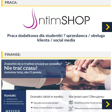
PRACA:
Marketing online dla firm opole ? wycena
indywidualna
Wykonam [79]
Promowanie wizytówki google maps opole od 400
pln miesięcznie
Wykonam [79]
Praca dodatkowa dla studentki ? sprzedawca / obsługa
Strony internetowe opole i okolice od 399 pln
klienta / social media
Wykonam [79]
? sklep internetowy dla firmy już od 1999 pln opole
FINANSE:
polska
Wykonam [79]
? sklep internetowy za 1999 pln ? twój biznes online
rusza od zera polska usa
Wykonam [79]
Wykonam prowadzenie strony facebooka =
pozyskiwanie nowych klientów - skutecznie !
Wykonam [79]
Sklep internetowy dla firmy od 1999 pln