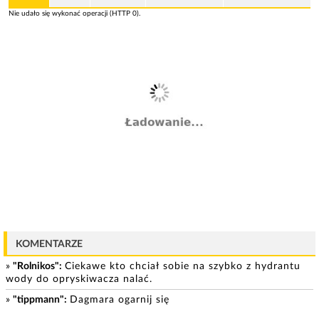
Nie udało się wykonać operacji (HTTP 0).
Rowery [33]
Uwaga uwaga
Wykonam [79]
Sprzedam
Meble [83]
Naprawa maszyn do szycia
Naprawy/Serwis [22]
Letnie nczarne spodnie 3/4
Odzież [139]
Spodnie białę 3/4
Odzież [139]
KOMENTARZE
Spodnie męskie 3/4 nogawki
Odzież [139]
»
"Rolnikos":
Ciekawe kto chciał sobie na szybko z hydrantu
wody do opryskiwacza nalać.
Google maps gdynia od 400 pln miesięcznie
»
"tippmann":
Dagmara ogarnij się
Wykonam [79]