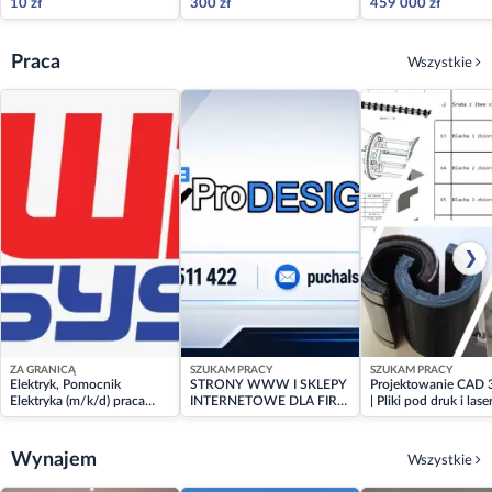
10 zł
300 zł
459 000 zł
Praca
Wszystkie
❯
ZA GRANICĄ
SZUKAM PRACY
SZUKAM PRACY
Elektryk, Pomocnik
STRONY WWW I SKLEPY
Projektowanie CAD
Elektryka (m/k/d) praca
INTERNETOWE DLA FIRM
| Pliki pod druk i laser
Niemcy
? POLSKA I USA
Wsparcie warsztatow
montaż | Praca dory
Wynajem
Wszystkie