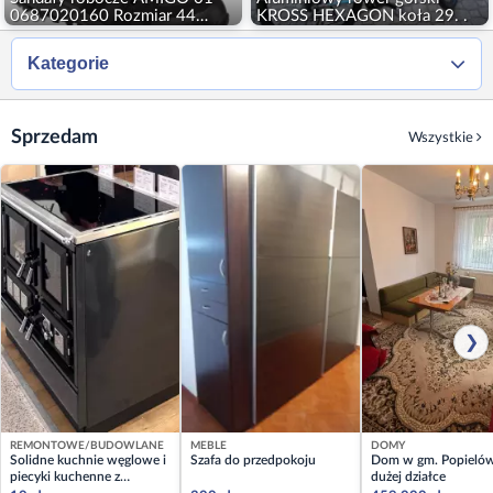
0687020160 Rozmiar 44
KROSS HEXAGON koła 29. .
170PLN
Kategorie
Sprzedam
Wszystkie
❯
REMONTOWE/BUDOWLANE
MEBLE
DOMY
Solidne kuchnie węglowe i
Szafa do przedpokoju
Dom w gm. Popieló
piecyki kuchenne z
dużej działce
szamotowym paleniskiem.