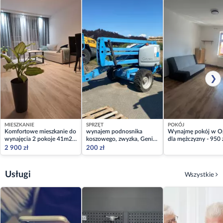
❯
MIESZKANIE
SPRZĘT
POKÓJ
Komfortowe mieszkanie do
wynajem podnosnika
Wynajmę pokój w O
wynajęcia 2 pokoje 41m2
koszowego, zwyzka, Genie
dla mężczyzny - 950 z
Opole-Chabry
z45/25
mediami, blisko
2 900 zł
200 zł
komunikacji!
Usługi
Wszystkie