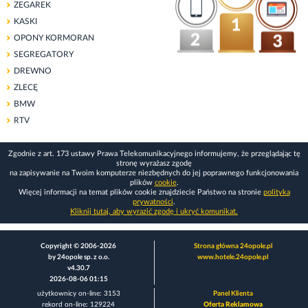
ZEGAREK
KASKI
OPONY KORMORAN
SEGREGATORY
DREWNO
ZLECĘ
BMW
RTV
Zgodnie z art. 173 ustawy Prawa Telekomunikacyjnego informujemy, że przeglądając tę
stronę wyrażasz zgodę
na zapisywanie na Twoim komputerze niezbędnych do jej poprawnego funkcjonowania
plików
cookie
.
Więcej informacji na temat plików cookie znajdziecie Państwo na stronie
polityka
prywatności
.
Kliknij tutaj, aby wyrazić zgodę i ukryć komunikat.
Copyright © 2006-2026
Strona główna 24opole.pl
by 24opole sp. z o.o.
www.hotele.24opole.pl
v4.30.7
2026-08-06 01:15
użytkownicy on-line: 3153
Panel Klienta
rekord on-line: 129224
Oferta Reklamowa