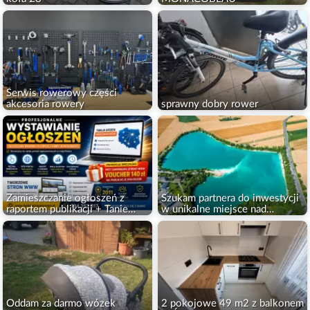
Serwis rowerowy części
akcesoria rowery
sprawny dobry rower
Zamieszczanie ogłoszeń z
Szukam partnera do inwestycji
raportem publikacji + Tanie
w unikalne miejsce nad
strony WWW
jeziorem
Oddam za darmo wózek
2 pokojowe 49 m2 z balkonem