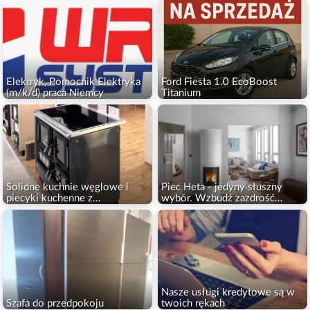
Elektryk, Pomocnik Elektryka
Ford Fiesta 1.0 EcoBoost
(m/k/d) praca Niemcy
Titanium
Solidne kuchnie węglowe i
Piec Heta - jedyny słuszny
piecyki kuchenne z
wybór. Wzbudź zazdrość
szamotowym paleniskiem.
kojącym ciepłem.
Nasze usługi kredytowe są w
Szafa do przedpokoju
twoich rękach