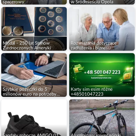
spacerowy
w Śródmieściu Opola
Medal - 250 lat Stanów
Rozwiązania dotyczące
Zjednoczonych Ameryki
zadłużenia i biznesu
Szybkie pożyczki do 5
Karty sim esim różne
milionów euro na potrzeby
+48501047223
osobiste i biznesowe
Sandały robocze AMIGO 01
Aluminiowy rower górski