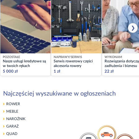
❯
POZOSTAŁE
NAPRAWY/SERWIS
WYKONAM
Nasze usługi kredytowe są
Serwis rowerowy części
Rozwiązania dotyczą
w twoich rękach
akcesoria rowery
zadłużenia i biznesu
5 000 zł
1 zł
22 zł
Najczęściej wyszukiwane w ogłoszeniach
ROWER
MEBLE
NAROŻNIK
GARAŻ
QUAD