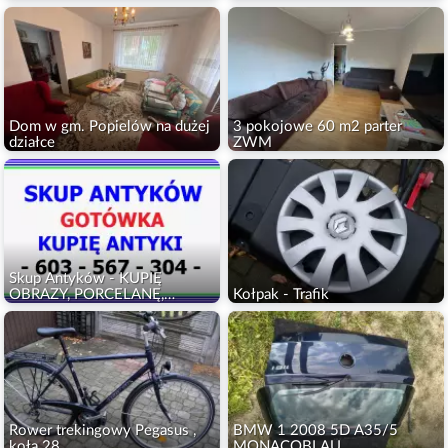
Dom w gm. Popielów na dużej
3 pokojowe 60 m2 parter
działce
ZWM
Skup Antyków - KUPIĘ
OBRAZY, PORCELANĘ,
Kołpak - Trafik
SREBRO, FIGURKI, SZKŁO,
LASKI itp.
Rower trekingowy Pegasus ,
BMW 1 2008 5D A35/5
koła 28
MONACOBLAU