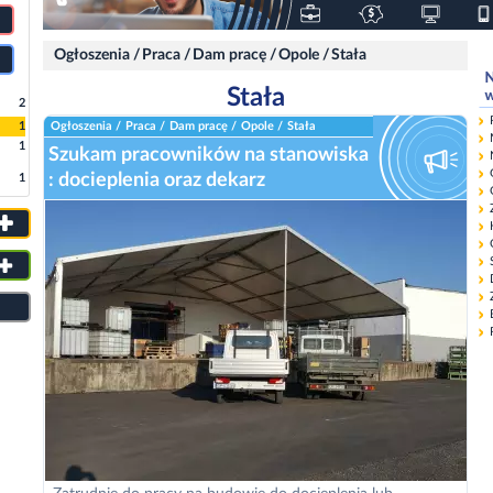
Ogłoszenia
/
Praca
/
Dam pracę
/
Opole
/
Stała
Stała
2
1
Ogłoszenia
/
Praca
/
Dam pracę
/
Opole
/
Stała
1
Szukam pracowników na stanowiska
: docieplenia oraz dekarz
1