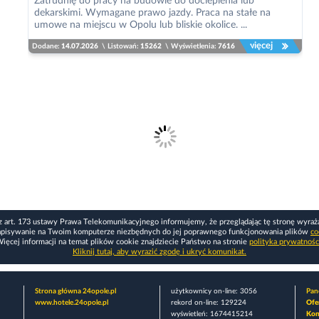
Zatrudnię do pracy na budowie do docieplenia lub
dekarskimi. Wymagane prawo jazdy. Praca na stałe na
umowe na miejscu w Opolu lub bliskie okolice. ...
więcej
Dodane:
14.07.2026
\
Listowań:
15262
\
Wyświetlenia:
7616
z art. 173 ustawy Prawa Telekomunikacyjnego informujemy, że przeglądając tę stronę wyraż
apisywanie na Twoim komputerze niezbędnych do jej poprawnego funkcjonowania plików
co
ięcej informacji na temat plików cookie znajdziecie Państwo na stronie
polityka prywatnośc
Kliknij tutaj, aby wyrazić zgodę i ukryć komunikat.
Strona główna 24opole.pl
użytkownicy on-line: 3056
Pane
www.hotele.24opole.pl
rekord on-line: 129224
Ofe
wyświetleń: 1674415214
Kon