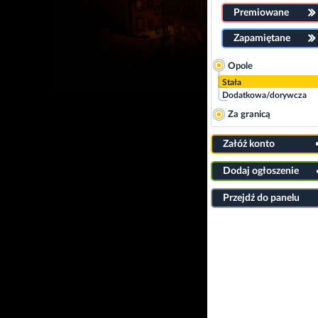
Premiowane
Zapamiętane
Opole
Stała
Dodatkowa/dorywcza
Za granicą
Załóż konto
Dodaj ogłoszenie
Przejdź do panelu