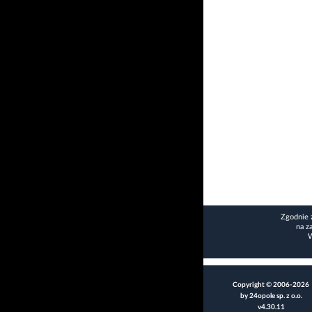
Zgodnie 
na z
W
Copyright © 2006-2026
by 24opole sp. z o.o.
v4.30.11