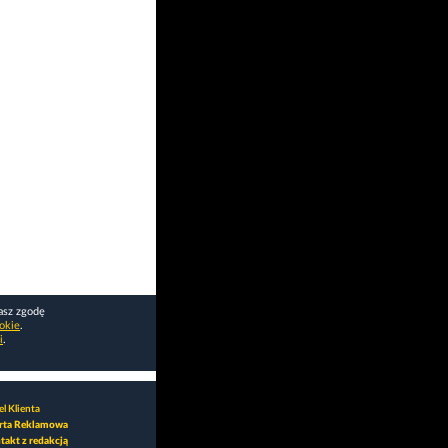
asz zgodę
okie
.
i
.
l Klienta
rta Reklamowa
takt z redakcją