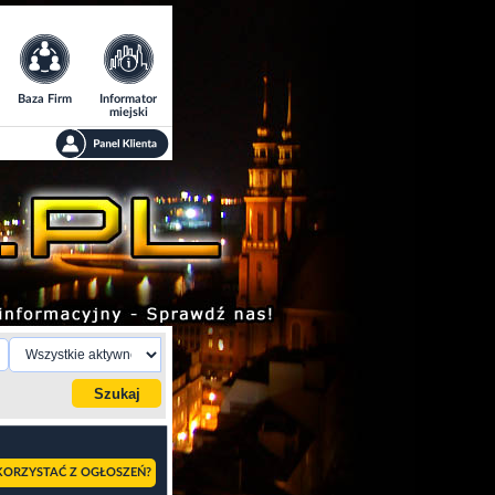
Baza Firm
Informator
miejski
KORZYSTAĆ Z OGŁOSZEŃ?