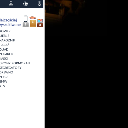
ROWER
MEBLE
NAROŻNIK
GARAŻ
QUAD
ZEGAREK
KASKI
OPONY KORMORAN
SEGREGATORY
DREWNO
ZLECĘ
BMW
RTV