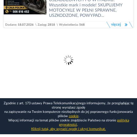
USZKODZONYCH PO WYPADKU!
Wszystkie mark i modele! SKUPUJEMY
MOTOCYKLE W PEŁNI SPRAWNE,
USZKODZONE, POWYPAD...
więcej
Dodane:
18.07.2026
\
Zasięg:
2818
\
Wyświetlenia:
568
Zgodnie z art. 173 ustawy Prawa Telekomunikacyjnego informujemy, że przeglądając tę
stronę wyrażasz zgodę
na zapisywanie na Twoim komputerze niezbędnych do jej poprawnego funkcjonowania
plików
cookie
.
Więcej informacji na temat plików cookie znajdziecie Państwo na stronie
polityka
prywatności
.
Kliknij tutaj, aby wyrazić zgodę i ukryć komunikat.