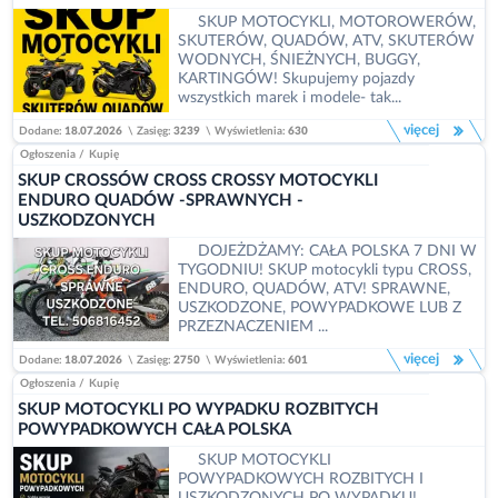
SKUP MOTOCYKLI, MOTOROWERÓW,
SKUTERÓW, QUADÓW, ATV, SKUTERÓW
WODNYCH, ŚNIEŻNYCH, BUGGY,
KARTINGÓW! Skupujemy pojazdy
wszystkich marek i modele- tak...
więcej
Dodane:
18.07.2026
\
Zasięg:
3239
\
Wyświetlenia:
630
Ogłoszenia
/
Kupię
SKUP CROSSÓW CROSS CROSSY MOTOCYKLI
ENDURO QUADÓW -SPRAWNYCH -
USZKODZONYCH
DOJEŻDŻAMY: CAŁA POLSKA 7 DNI W
TYGODNIU! SKUP motocykli typu CROSS,
ENDURO, QUADÓW, ATV! SPRAWNE,
USZKODZONE, POWYPADKOWE LUB Z
PRZEZNACZENIEM ...
więcej
Dodane:
18.07.2026
\
Zasięg:
2750
\
Wyświetlenia:
601
Ogłoszenia
/
Kupię
SKUP MOTOCYKLI PO WYPADKU ROZBITYCH
POWYPADKOWYCH CAŁA POLSKA
SKUP MOTOCYKLI
POWYPADKOWYCH ROZBITYCH I