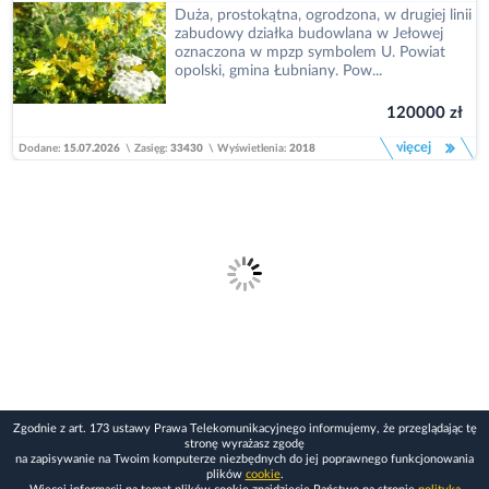
Duża, prostokątna, ogrodzona, w drugiej linii
zabudowy działka budowlana w Jełowej
oznaczona w mpzp symbolem U. Powiat
opolski, gmina Łubniany. Pow...
120000 zł
więcej
Dodane:
15.07.2026
\
Zasięg:
33430
\
Wyświetlenia:
2018
Zgodnie z art. 173 ustawy Prawa Telekomunikacyjnego informujemy, że przeglądając tę
stronę wyrażasz zgodę
na zapisywanie na Twoim komputerze niezbędnych do jej poprawnego funkcjonowania
plików
cookie
.