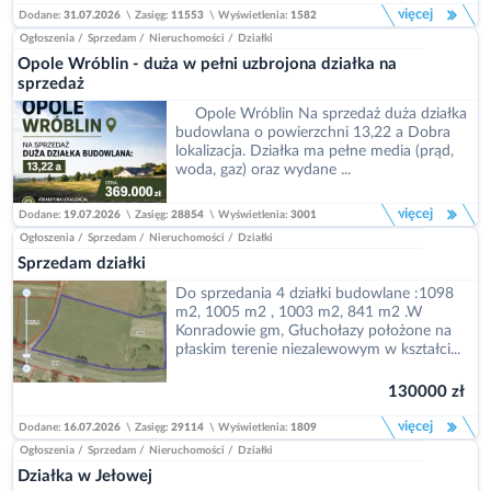
więcej
Dodane:
31.07.2026
\
Zasięg:
11553
\
Wyświetlenia:
1582
Ogłoszenia
/
Sprzedam
/
Nieruchomości
/
Działki
Opole Wróblin - duża w pełni uzbrojona działka na
sprzedaż
Opole Wróblin Na sprzedaż duża działka
budowlana o powierzchni 13,22 a Dobra
lokalizacja. Działka ma pełne media (prąd,
woda, gaz) oraz wydane ...
więcej
Dodane:
19.07.2026
\
Zasięg:
28854
\
Wyświetlenia:
3001
Ogłoszenia
/
Sprzedam
/
Nieruchomości
/
Działki
Sprzedam działki
Do sprzedania 4 działki budowlane :1098
m2, 1005 m2 , 1003 m2, 841 m2 .W
Konradowie gm, Głuchołazy położone na
płaskim terenie niezalewowym w kształci...
130000 zł
więcej
Dodane:
16.07.2026
\
Zasięg:
29114
\
Wyświetlenia:
1809
Ogłoszenia
/
Sprzedam
/
Nieruchomości
/
Działki
Działka w Jełowej