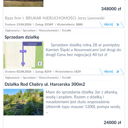
348000 zł
Baza firm
\
BRUKAR NIERUCHOMOŚCI Jerzy Lewowski
więcej
Dodane:
15.06.2026
\
Zasięg:
25349
\
Wyświetlenia:
3880
Ogłoszenia
/
Sprzedam
/
Nieruchomości
/
Działki
Sprzedam działkę
Sprzedam działkę rolną 28 ar pomiędzy
Kamień Śląski a Kosorowicami (od drogi do
drogi) Cena bez negocjacji 40 tyś zł
więcej
Dodane:
02.08.2026
\
Zasięg:
8254
\
Wyświetlenia:
1029
Ogłoszenia
/
Sprzedam
/
Nieruchomości
/
Działki
Działka Rod Chabry ul. Harcerska 300m2
Mam do sprzedania działkę 3ar z altanką,
wodą i prądem. Razem z działką i
nasadzeniami jest dużo wyposażenia
(zbiornik typu mauser 1200l, pompa wody,
...
24000 zł