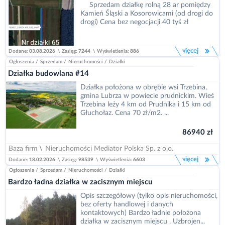
Sprzedam działkę rolną 28 ar pomiędzy
Kamień Śląski a Kosorowicami (od drogi do
drogi) Cena bez negocjacji 40 tyś zł
więcej
Dodane:
03.08.2026
\
Zasięg:
7244
\
Wyświetlenia:
886
Ogłoszenia
/
Sprzedam
/
Nieruchomości
/
Działki
Działka budowlana #14
Działka położona w obrębie wsi Trzebina,
gmina Lubrza w powiecie prudnickim. Wieś
Trzebina leży 4 km od Prudnika i 15 km od
Głuchołaz. Cena 70 zł/m2. ...
86940 zł
Baza firm
\
Nieruchomości Mediator Polska Sp. z o.o.
więcej
Dodane:
18.02.2026
\
Zasięg:
98539
\
Wyświetlenia:
6603
Ogłoszenia
/
Sprzedam
/
Nieruchomości
/
Działki
Bardzo ładna działka w zacisznym miejscu
Opis szczegółowy (tylko opis nieruchomości,
bez oferty handlowej i danych
kontaktowych) Bardzo ładnie położona
działka w zacisznym miejscu . Uzbrojen...