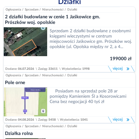
Działki
Ogłoszenia
/
Sprzedam
/
Nieruchomości
/
Działki
2 działki budowlane w cenie 1 Jaśkowice gm.
Prószków woj. opolskie
Sprzedam 2 działki budowlane z osobnymi
księgami wieczystymi w centrum
miejscowości Jaśkowice gm. Prószków woj.
opolskie (ul. Opolska między nr 2, a 4...
199000 zł
więcej
Dodane:
06.07.2026
\
Zasięg:
33611
\
Wyświetlenia:
1998
Ogłoszenia
/
Sprzedam
/
Nieruchomości
/
Działki
Pole orne
Posiadam na sprzedaż pole 28 ar
pomiędzy Kamieniem Śl a Kosorowicami
Cena bez negocjacji 40 tyś zł
więcej
Dodane:
04.08.2026
\
Zasięg:
5458
\
Wyświetlenia:
1041
Ogłoszenia
/
Sprzedam
/
Nieruchomości
/
Działki
Działka rolna