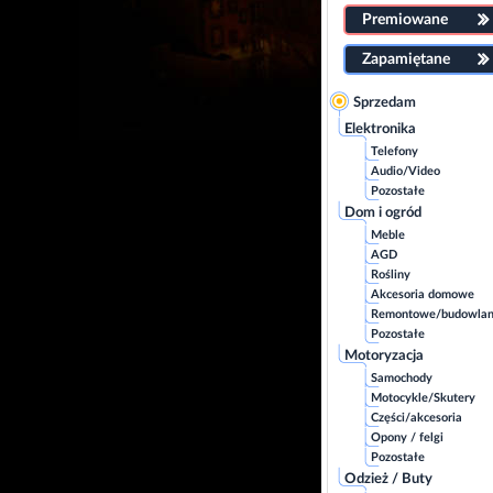
Premiowane
Zapamiętane
Sprzedam
Elektronika
Telefony
Audio/Video
Pozostałe
Dom i ogród
Meble
AGD
Rośliny
Akcesoria domowe
Remontowe/budowla
Pozostałe
Motoryzacja
Samochody
Motocykle/Skutery
Części/akcesoria
Opony / felgi
Pozostałe
Odzież / Buty