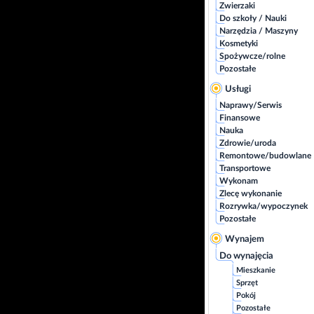
Zwierzaki
Do szkoły / Nauki
Narzędzia / Maszyny
Kosmetyki
Spożywcze/rolne
Pozostałe
Usługi
Naprawy/Serwis
Finansowe
Nauka
Zdrowie/uroda
Remontowe/budowlane
Transportowe
Wykonam
Zlecę wykonanie
Rozrywka/wypoczynek
Pozostałe
Wynajem
Do wynajęcia
Mieszkanie
Sprzęt
Pokój
Pozostałe