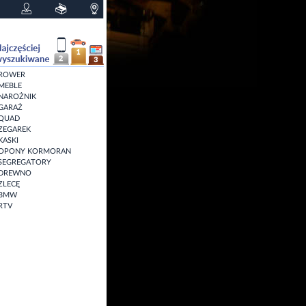
ROWER
MEBLE
NAROŻNIK
GARAŻ
QUAD
ZEGAREK
KASKI
OPONY KORMORAN
SEGREGATORY
DREWNO
ZLECĘ
BMW
RTV