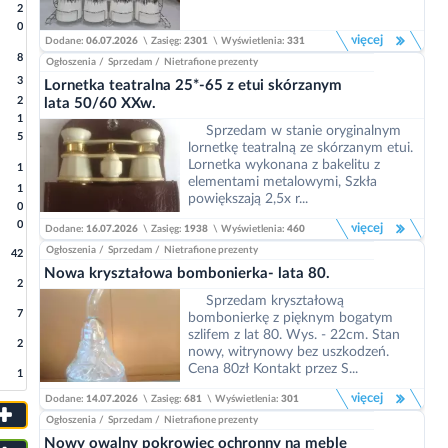
2
0
więcej
Dodane:
06.07.2026
\
Zasięg:
2301
\
Wyświetlenia:
331
8
Ogłoszenia
/
Sprzedam
/
Nietrafione prezenty
3
Lornetka teatralna 25*-65 z etui skórzanym
2
lata 50/60 XXw.
1
Sprzedam w stanie oryginalnym
5
lornetkę teatralną ze skórzanym etui.
Lornetka wykonana z bakelitu z
1
elementami metalowymi, Szkła
1
powiększają 2,5x r...
0
0
więcej
Dodane:
16.07.2026
\
Zasięg:
1938
\
Wyświetlenia:
460
Ogłoszenia
/
Sprzedam
/
Nietrafione prezenty
42
Nowa kryształowa bombonierka- lata 80.
2
Sprzedam kryształową
7
bombonierkę z pięknym bogatym
szlifem z lat 80. Wys. - 22cm. Stan
2
nowy, witrynowy bez uszkodzeń.
Cena 80zł Kontakt przez S...
1
więcej
Dodane:
14.07.2026
\
Zasięg:
681
\
Wyświetlenia:
301
Ogłoszenia
/
Sprzedam
/
Nietrafione prezenty
Nowy owalny pokrowiec ochronny na meble