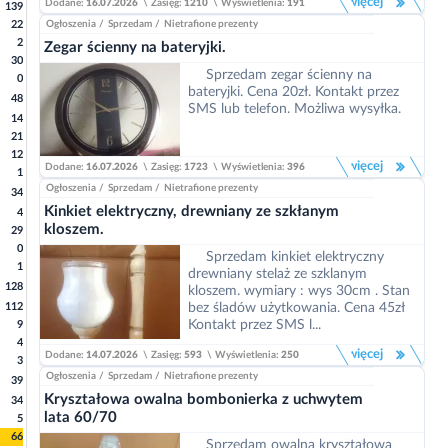
więcej
Dodane:
16.07.2026
\
Zasięg:
1210
\
Wyświetlenia:
191
139
22
Ogłoszenia
/
Sprzedam
/
Nietrafione prezenty
2
Zegar ścienny na bateryjki.
30
Sprzedam zegar ścienny na
0
bateryjki. Cena 20zł. Kontakt przez
48
SMS lub telefon. Możliwa wysyłka.
14
21
12
więcej
Dodane:
16.07.2026
\
Zasięg:
1723
\
Wyświetlenia:
396
1
Ogłoszenia
/
Sprzedam
/
Nietrafione prezenty
34
Kinkiet elektryczny, drewniany ze szkłanym
4
kloszem.
29
0
Sprzedam kinkiet elektryczny
1
drewniany stelaż ze szklanym
128
kloszem. wymiary : wys 30cm . Stan
112
bez śladów użytkowania. Cena 45zł
Kontakt przez SMS l...
9
4
więcej
Dodane:
14.07.2026
\
Zasięg:
593
\
Wyświetlenia:
250
3
Ogłoszenia
/
Sprzedam
/
Nietrafione prezenty
39
Kryształowa owalna bombonierka z uchwytem
34
lata 60/70
5
66
Sprzedam owalną kryształową