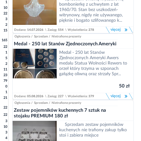
1
bombonierkę z uchwytem z lat
10
1960/70. Stan bez uszkodzeń-
22
witrynowy, nigdy nie używanego,
3
pięknie i bogato szlifowanego k...
2
więcej
Dodane:
14.07.2026
\
Zasięg:
554
\
Wyświetlenia:
278
15
Ogłoszenia
/
Sprzedam
/
Nietrafione prezenty
165
Medal - 250 lat Stanów Zjednoczonych Ameryki
22
Medal - 250 lat Stanów
1
Zjednoczonych Ameryki Awers
5
medalu Statua Wolności Rewers to
2
orzeł który trzyma w szponach
11
gałązkę oliwną oraz strzały Spr...
23
79
50 zł
0
1
więcej
Dodane:
05.08.2026
\
Zasięg:
227
\
Wyświetlenia:
379
21
Ogłoszenia
/
Sprzedam
/
Nietrafione prezenty
22
Zestaw pojemników kuchennych 7 sztuk na
22
stojaku PREMIUM 180 zł
3
Sprzedam zestaw pojemników
10
kuchenych nie trafiony zakup tylko
3
stoi i zabiera miejsce
4