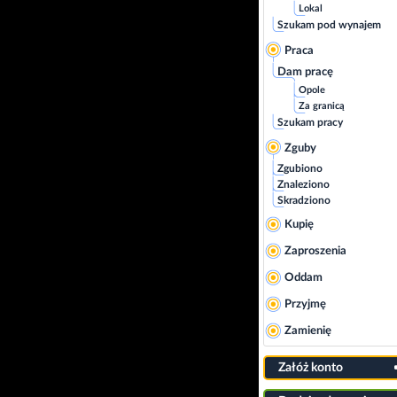
Lokal
Szukam pod wynajem
Praca
Dam pracę
Opole
Za granicą
Szukam pracy
Zguby
Zgubiono
Znaleziono
Skradziono
Kupię
Zaproszenia
Oddam
Przyjmę
Zamienię
Załóż konto