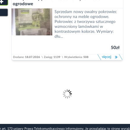
ogrodowe
Sprzedam nowy owalny pokrowiec
ochronny na meble ogrodowe.
Pokrowiec z tworzywa sztucznego
wzmocniony lamówkami w
kontrastowym kolorze. Wymiary:
dłu...
50zł
więcej
Dodane:
18.07.2026
\
Zasięg:
1139
\
Wyświetlenia:
508
z art. 173 ustawy Prawa Telekomunikacyjnego informujemy, że przeglądając tę stronę wyraż