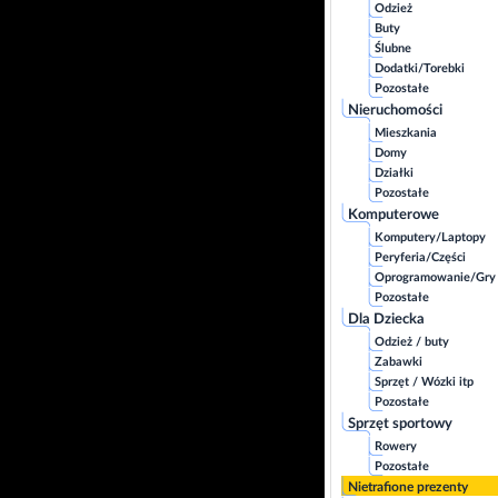
Odzież
Buty
Ślubne
Dodatki/Torebki
Pozostałe
Nieruchomości
Mieszkania
Domy
Działki
Pozostałe
Komputerowe
Komputery/Laptopy
Peryferia/Części
Oprogramowanie/Gry
Pozostałe
Dla Dziecka
Odzież / buty
Zabawki
Sprzęt / Wózki itp
Pozostałe
Sprzęt sportowy
Rowery
Pozostałe
Nietrafione prezenty