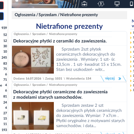
Ogłoszenia
/
Sprzedam
/
Nietrafione prezenty
Nietrafione prezenty
939
Ogłoszenia
/
Sprzedam
/
Nietrafione prezenty
52
Dekoracyjne płytki z ceramiki do zawieszenia.
12
30
Sprzedam 2szt płytek
10
ceramicznych dekoracyjnych do
245
zawieszenia . Wymiary: 1 szt- śr.
83
13,5cm . 1 szt- kwadrat 15 x 15cm.
75
Stan bez uszkodzeń- witr...
6
więcej
Dodane:
16.07.2026
\
Zasięg:
1031
\
Wyświetlenia:
154
71
4
Ogłoszenia
/
Sprzedam
/
Nietrafione prezenty
ne
6
Dekoracyjne płytki ceramiczne do zawieszenia
81
z modelami starych samochodów.
24
Sprzedam zestaw 2 szt
4
dekoracyjnych płytek ceramicznych
27
do zawieszenia. Wymiar: 7 x7cm .
15
Płytki oryginalne z motywami starych
11
samochodów. i data...
193