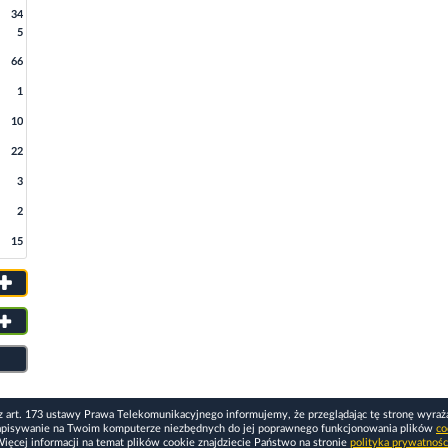
34
5
66
1
10
22
3
2
15
z art. 173 ustawy Prawa Telekomunikacyjnego informujemy, że przeglądając tę stronę wyraż
apisywanie na Twoim komputerze niezbędnych do jej poprawnego funkcjonowania plików
co
ięcej informacji na temat plików cookie znajdziecie Państwo na stronie
polityka prywatnośc