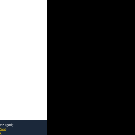
asz zgodę
okie
.
i
.