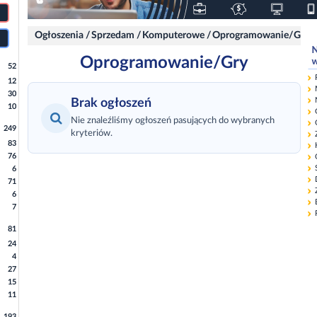
Ogłoszenia
/
Sprzedam
/
Komputerowe
/
Oprogramowanie/Gry
Oprogramowanie/Gry
52
12
30
Brak ogłoszeń
10
Nie znaleźliśmy ogłoszeń pasujących do wybranych
249
kryteriów.
83
76
6
71
6
7
81
24
4
27
15
11
193