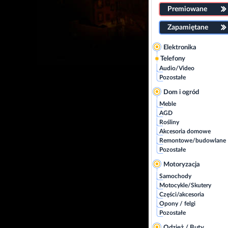
Premiowane
Zapamiętane
Elektronika
Telefony
Audio/Video
Pozostałe
Dom i ogród
Meble
AGD
Rośliny
Akcesoria domowe
Remontowe/budowlane
Pozostałe
Motoryzacja
Samochody
Motocykle/Skutery
Części/akcesoria
Opony / felgi
Pozostałe
Odzież / Buty