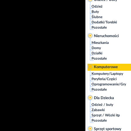
Odzież
Buty
Ślubne
Dodatki/Torebki
Pozostałe
Nieruchomości
Mieszkania
Domy
Działki
Pozostałe
Komputerowe
Komputery/Laptopy
Peryferia/Części
Oprogramowanie/Gry
Pozostałe
Dla Dziecka
Odzież / buty
Zabawki
Sprzęt / Wózki itp
Pozostałe
Sprzęt sportowy