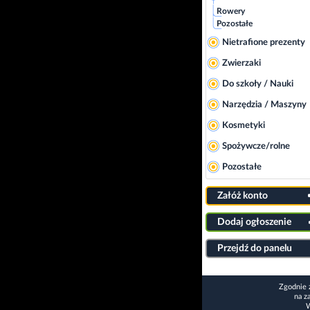
Rowery
Pozostałe
Nietrafione prezenty
Zwierzaki
Do szkoły / Nauki
Narzędzia / Maszyny
Kosmetyki
Spożywcze/rolne
Pozostałe
Załóż konto
Dodaj ogłoszenie
Przejdź do panelu
Zgodnie 
na z
W