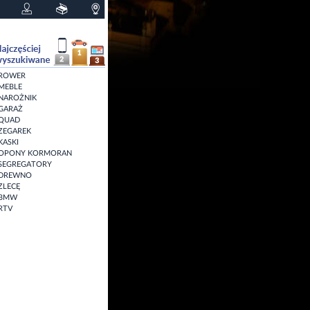
ROWER
MEBLE
NAROŻNIK
GARAŻ
QUAD
ZEGAREK
KASKI
OPONY KORMORAN
SEGREGATORY
DREWNO
ZLECĘ
BMW
RTV