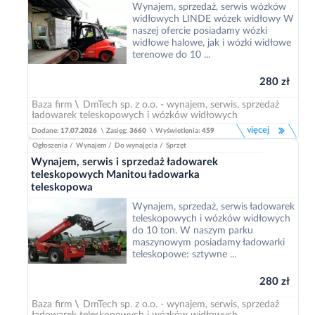
Wynajem, sprzedaż, serwis wózków
widłowych LINDE wózek widłowy W
naszej ofercie posiadamy wózki
widłowe halowe, jak i wózki widłowe
terenowe do 10 ...
280 zł
Baza firm
\
DmTech sp. z o.o. - wynajem, serwis, sprzedaż
ładowarek teleskopowych i wózków widłowych
więcej
Dodane:
17.07.2026
\
Zasięg:
3660
\
Wyświetlenia:
459
Ogłoszenia
/
Wynajem
/
Do wynajęcia
/
Sprzęt
Wynajem, serwis i sprzedaż ładowarek
teleskopowych Manitou ładowarka
teleskopowa
Wynajem, sprzedaż, serwis ładowarek
teleskopowych i wózków widłowych
do 10 ton. W naszym parku
maszynowym posiadamy ładowarki
teleskopowe: sztywne ...
280 zł
Baza firm
\
DmTech sp. z o.o. - wynajem, serwis, sprzedaż