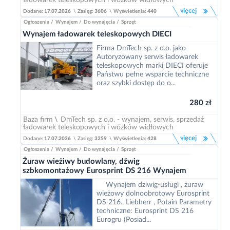
ładowarek teleskopowych i wózków widłowych
więcej
Dodane:
17.07.2026
\
Zasięg:
3606
\
Wyświetlenia:
440
Ogłoszenia
/
Wynajem
/
Do wynajęcia
/
Sprzęt
Wynajem ładowarek teleskopowych DIECI
Firma DmTech sp. z o.o. jako
Autoryzowany serwis ładowarek
teleskopowych marki DIECI oferuje
Państwu pełne wsparcie techniczne
oraz szybki dostęp do o...
280 zł
Baza firm
\
DmTech sp. z o.o. - wynajem, serwis, sprzedaż
ładowarek teleskopowych i wózków widłowych
więcej
Dodane:
17.07.2026
\
Zasięg:
3259
\
Wyświetlenia:
428
Ogłoszenia
/
Wynajem
/
Do wynajęcia
/
Sprzęt
Żuraw wieżiwy budowlany, dźwig
szbkomontażowy Eurosprint DS 216 Wynajem
Wynajem dziwig-usługi , żuraw
wieżowy dolnoobrotowy Eurosprint
DS 216., Liebherr , Potain Parametry
techniczne: Eurosprint DS 216
Eurogru (Posiad...