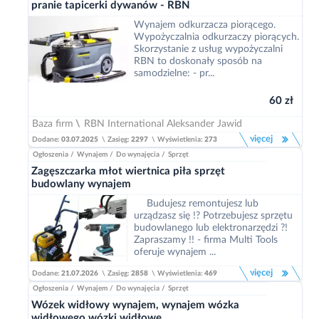
pranie tapicerki dywanów - RBN
Wynajem odkurzacza piorącego.
Wypożyczalnia odkurzaczy piorących.
Skorzystanie z usług wypożyczalni
RBN to doskonały sposób na
samodzielne: - pr...
60 zł
Baza firm
\
RBN International Aleksander Jawid
więcej
Dodane:
03.07.2025
\
Zasięg:
2297
\
Wyświetlenia:
273
Ogłoszenia
/
Wynajem
/
Do wynajęcia
/
Sprzęt
Zagęszczarka młot wiertnica piła sprzęt
budowlany wynajem
Budujesz remontujesz lub
urządzasz się !? Potrzebujesz sprzętu
budowlanego lub elektronarzędzi ?!
Zapraszamy !! - firma Multi Tools
oferuje wynajem ...
więcej
Dodane:
21.07.2026
\
Zasięg:
2858
\
Wyświetlenia:
469
Ogłoszenia
/
Wynajem
/
Do wynajęcia
/
Sprzęt
Wózek widłowy wynajem, wynajem wózka
widłowego wózki widłowe