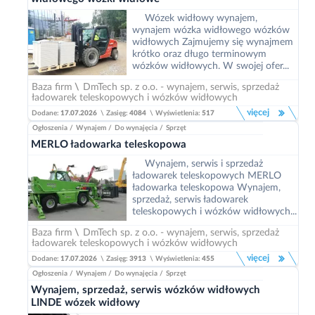
Wózek widłowy wynajem,
wynajem wózka widłowego wózków
widłowych Zajmujemy się wynajmem
krótko oraz długo terminowym
wózków widłowych. W swojej ofer...
Baza firm
\
DmTech sp. z o.o. - wynajem, serwis, sprzedaż
ładowarek teleskopowych i wózków widłowych
więcej
Dodane:
17.07.2026
\
Zasięg:
4084
\
Wyświetlenia:
517
Ogłoszenia
/
Wynajem
/
Do wynajęcia
/
Sprzęt
MERLO ładowarka teleskopowa
Wynajem, serwis i sprzedaż
ładowarek teleskopowych MERLO
ładowarka teleskopowa Wynajem,
sprzedaż, serwis ładowarek
teleskopowych i wózków widłowych...
Baza firm
\
DmTech sp. z o.o. - wynajem, serwis, sprzedaż
ładowarek teleskopowych i wózków widłowych
więcej
Dodane:
17.07.2026
\
Zasięg:
3913
\
Wyświetlenia:
455
Ogłoszenia
/
Wynajem
/
Do wynajęcia
/
Sprzęt
Wynajem, sprzedaż, serwis wózków widłowych
LINDE wózek widłowy