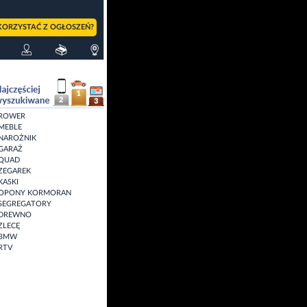
KORZYSTAĆ Z OGŁOSZEŃ?
ROWER
MEBLE
NAROŻNIK
GARAŻ
QUAD
ZEGAREK
KASKI
OPONY KORMORAN
SEGREGATORY
DREWNO
ZLECĘ
BMW
RTV