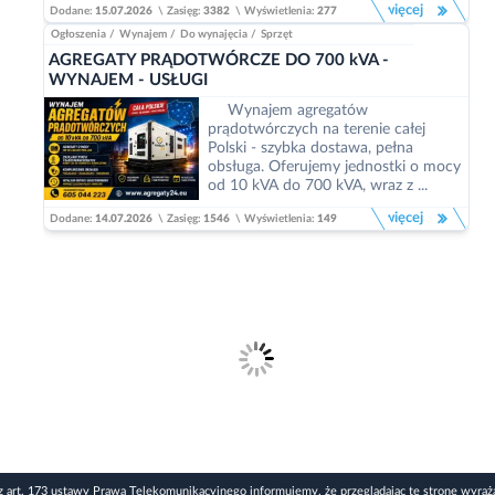
więcej
Dodane:
15.07.2026
\
Zasięg:
3382
\
Wyświetlenia:
277
Ogłoszenia
/
Wynajem
/
Do wynajęcia
/
Sprzęt
AGREGATY PRĄDOTWÓRCZE DO 700 kVA -
WYNAJEM - USŁUGI
Wynajem agregatów
prądotwórczych na terenie całej
Polski - szybka dostawa, pełna
obsługa. Oferujemy jednostki o mocy
od 10 kVA do 700 kVA, wraz z ...
więcej
Dodane:
14.07.2026
\
Zasięg:
1546
\
Wyświetlenia:
149
z art. 173 ustawy Prawa Telekomunikacyjnego informujemy, że przeglądając tę stronę wyraż