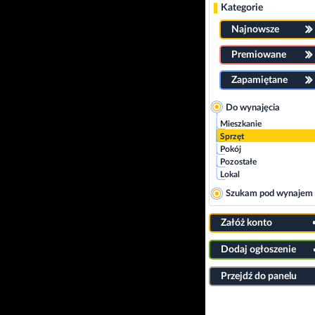
Kategorie
Najnowsze
Premiowane
Zapamiętane
Do wynajęcia
Mieszkanie
Sprzęt
Pokój
Pozostałe
Lokal
Szukam pod wynajem
Załóż konto
Dodaj ogłoszenie
Przejdź do panelu