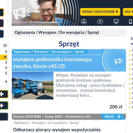
DODAJ OGŁOSZENIE
JAK 
Ogłoszenia
/
Wynajem
/
Do wynajęcia
/
Sprzęt
Sprzęt
22
3
Ogłoszenia
/
Wynajem
/
Do wynajęcia
/
Sprzęt
10
wynajem podnosnika koszowego,
3
zwyzka, Genie z45/25
4
2
Witam, Posiadam na wynajem
podnosnik koszowy spalinowy.
0
Oferujemy usługi ; prace budowlane i
remontowe , montaż konstrukcji,
modernizacji linii e...
200 zł
więcej
Dodane:
27.07.2026
\
Zasięg:
2925
\
Wyświetlenia:
121
Ogłoszenia
/
Wynajem
/
Do wynajęcia
/
Sprzęt
Odkurzacz piorący wynajem wypożyczalnia