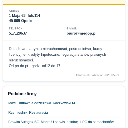
ADRES
1 Maja 63, lok.114
45-069 Opole
TELEFON
E-MAIL
517120637
biuro@medop.pl
Doradztwo na rynku nieruchomości; pośrednictwo; kursy
licencyjne; kredyty hipoteczne; regulacja stanów prawnych
nieruchomości.
Od pn do pt - godz. od12 do 17.
Ostatnia aktualizacja: 2023-05-29
Podobne firmy
Maxi. Hurtownia odzieżowa. Kaczkowski M.
Rzemieślnik. Restauracja
Browko Autogaz SC. Montaż i serwis instalacji LPG do samochodów