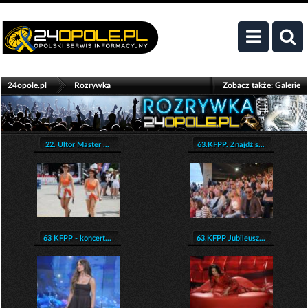
>
24opole.pl
Rozrywka
Zobacz także:
Galerie
22. Ultor Master ...
63.KFPP. Znajdź s...
63 KFPP - koncert...
63.KFPP Jubileusz...