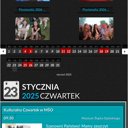
Piastonalia 2026 ...
Piastonalia 2026....
1
2
3
4
5
6
7
8
9
10
11
12
13
14
15
16
17
18
19
20
21
22
23
24
25
26
27
28
29
30
31
styczeń 2025
stycznia
23
2025
CZWARTEK
Kulturalny Czwartek w MŚO
09:30
Muzeum Śląska Opolskiego
Szanowni Państwo! Mamy zaszczyt