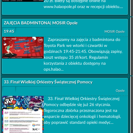
20 zł. Bilety są dostępne online na
www.halaopole.pl oraz w recepcji obiektu....
ZAJĘCIA BADMINTONA| MOSIR Opole
19:45
MOSIR Opole
Zapraszamy na zajęcia z badmintona do
Toyota Park we wtorki i czwartki w
godzinach 19:45-21:45. Obowiązują zapisy,
koszt wstępu 35 zł/kort. Regulamin
korzystania z obiektu dostępny na
ops.halao...
33. Finał Wielkiej Orkiestry Świątecznej Pomocy
Opole
33. Finał Wielkiej Orkiestry Świątecznej
Pomocy odbędzie się już 26 stycznia.
Tegoroczna zbiórka przeznaczona jest na
wsparcie dziecięcej onkologii i hematologii,
aby poprawić standard opieki medyc...