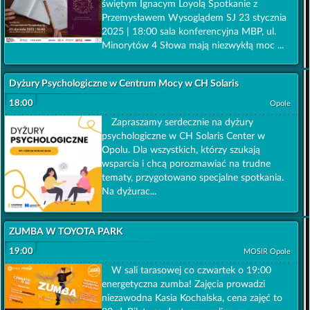
świętym Ignacym Loyolą Spotkanie z
Przemysławem Wysoglądem SJ 23 stycznia
2025 | 18:00 sala konferencyjna MBP, ul.
Minorytów 4 Słowa mają niezwykłą moc ...
Dyżury Psychologiczne w Centrum Mocy w CH Solaris
18:00
Opole
Zapraszamy serdecznie na dyżury
psychologiczne w CH Solaris Center w
Opolu. Dla wszystkich, którzy szukają
wsparcia i chcą porozmawiać na trudne
tematy, przygotowano specjalne spotkania.
Na dyżurac...
ZUMBA W TOYOTA PARK
19:00
MOSIR Opole
W sali tarasowej co czwartek o 19:00
energetyczna zumba! Zajęcia prowadzi
niezawodna Kasia Kochalska, cena zajęć to