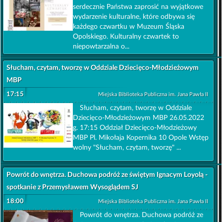
serdecznie Państwa zaprosić na wyjątkowe
wydarzenie kulturalne, które odbywa się
każdego czwartku w Muzeum Śląska
Opolskiego. Kulturalny czwartek to
niepowtarzalna o...
Słucham, czytam, tworzę w Oddziale Dziecięco-Młodzieżowym
MBP
17:15
Miejska Biblioteka Publiczna im. Jana Pawła II
Słucham, czytam, tworzę w Oddziale
Dziecięco-Młodzieżowym MBP 26.05.2022
g. 17:15 Oddział Dziecięco-Młodzieżowy
MBP Pl. Mikołaja Kopernika 10 Opole Wstęp
wolny "Słucham, czytam, tworzę" ...
Powrót do wnętrza. Duchowa podróż ze świętym Ignacym Loyolą -
spotkanie z Przemysławem Wysoglądem SJ
18:00
Miejska Biblioteka Publiczna im. Jana Pawła II
Powrót do wnętrza. Duchowa podróż ze