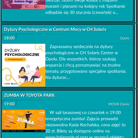
tworzyć razem swoje kolaże z mapami
marzeń i planami na kolejny rok Spotkanie
odbędzie się 30 stycznia (czwartek) o...
Dyżury Psychologiczne w Centrum Mocy w CH Solaris
18:00
Opole
Zapraszamy serdecznie na dyżury
psychologiczne w CH Solaris Center w
Opolu. Dla wszystkich, którzy szukają
wsparcia i chcą porozmawiać na trudne
tematy, przygotowano specjalne spotkania.
Na dyżurac...
ZUMBA W TOYOTA PARK
19:00
MOSIR Opole
W sali tarasowej co czwartek o 19:00
energetyczna zumba! Zajęcia prowadzi
niezawodna Kasia Kochalska, cena zajęć to
20 zł. Bilety są dostępne online na
www.halaopole.pl oraz w recepcji obiektu....