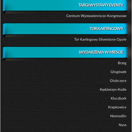
TARGI WYSTAWY EVENTY
Centrum Wystawienniczo-Kongresowe
TOR KARTINGOWY
Tor Kartingowy Silverstone Opole
WYDARZENIA W MIEŚCIE
Brzeg
Głogówek
Głubczyce
Kędzierzyn-Koźle
Kluczbork
Krapkowice
Niemodlin
Nysa