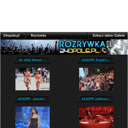
>
24opole.pl
Rozrywka
Zobacz także:
Galerie
22. Ultor Master ...
63.KFPP. Znajdź s...
63 KFPP - koncert...
63.KFPP Jubileusz...