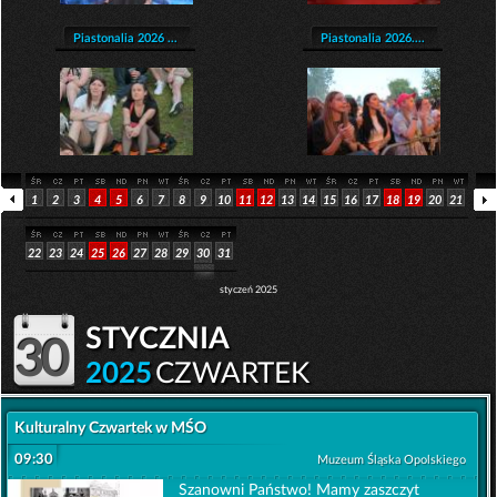
Piastonalia 2026 ...
Piastonalia 2026....
1
2
3
4
5
6
7
8
9
10
11
12
13
14
15
16
17
18
19
20
21
22
23
24
25
26
27
28
29
30
31
styczeń 2025
stycznia
30
2025
CZWARTEK
Kulturalny Czwartek w MŚO
09:30
Muzeum Śląska Opolskiego
Szanowni Państwo! Mamy zaszczyt