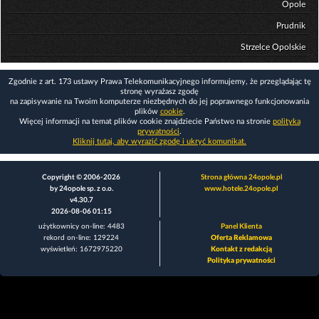
Opole
Prudnik
Strzelce Opolskie
Zgodnie z art. 173 ustawy Prawa Telekomunikacyjnego informujemy, że przeglądając tę
stronę wyrażasz zgodę
na zapisywanie na Twoim komputerze niezbędnych do jej poprawnego funkcjonowania
plików
cookie
.
Więcej informacji na temat plików cookie znajdziecie Państwo na stronie
polityka
prywatności
.
Kliknij tutaj, aby wyrazić zgodę i ukryć komunikat.
Copyright © 2006-2026
Strona główna 24opole.pl
by 24opole sp. z o.o.
www.hotele.24opole.pl
v4.30.7
2026-08-06 01:15
użytkownicy on-line: 4483
Panel Klienta
rekord on-line: 129224
Oferta Reklamowa
wyświetleń: 1672975220
Kontakt z redakcją
Polityka prywatności