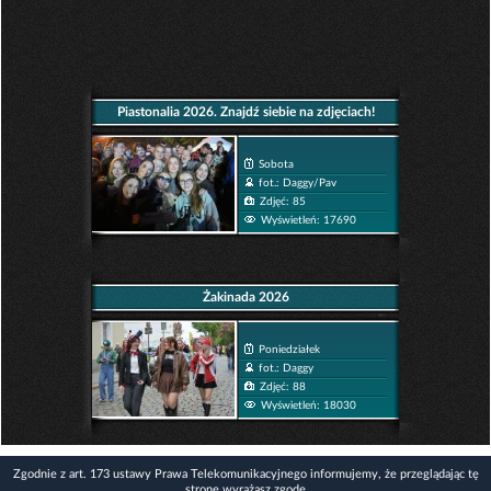
Piastonalia 2026. Znajdź siebie na zdjęciach!
Sobota
fot.: Daggy/Pav
Zdjęć: 85
Wyświetleń: 17690
Żakinada 2026
Poniedziałek
fot.: Daggy
Zdjęć: 88
Wyświetleń: 18030
Zgodnie z art. 173 ustawy Prawa Telekomunikacyjnego informujemy, że przeglądając tę
stronę wyrażasz zgodę