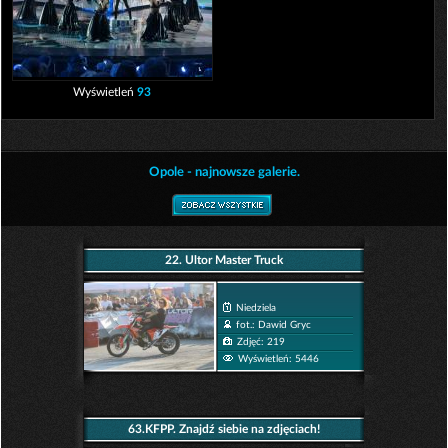
Wyświetleń
93
Opole - najnowsze galerie.
22. Ultor Master Truck
Niedziela
fot.: Dawid Gryc
Zdjęć: 219
Wyświetleń: 5446
63.KFPP. Znajdź siebie na zdjęciach!