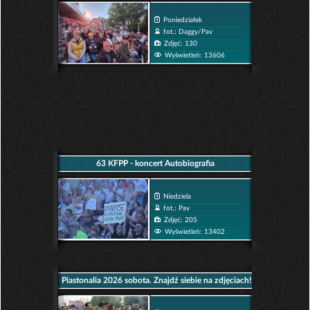
Poniedziałek
fot.: Daggy/Pav
Zdjęć: 130
Wyświetleń: 13606
63 KFPP - koncert Autobiografia
Niedziela
fot.: Pav
Zdjęć: 205
Wyświetleń: 13402
Piastonalia 2026 sobota. Znajdź siebie na zdjęciach!