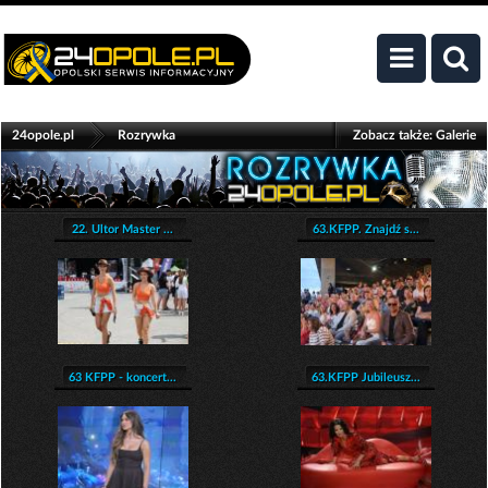
>
24opole.pl
Rozrywka
Zobacz także:
Galerie
22. Ultor Master ...
63.KFPP. Znajdź s...
63 KFPP - koncert...
63.KFPP Jubileusz...