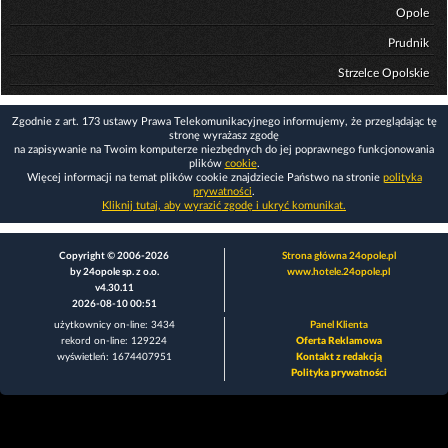
Opole
Prudnik
Strzelce Opolskie
Zgodnie z art. 173 ustawy Prawa Telekomunikacyjnego informujemy, że przeglądając tę
stronę wyrażasz zgodę
na zapisywanie na Twoim komputerze niezbędnych do jej poprawnego funkcjonowania
plików
cookie
.
Więcej informacji na temat plików cookie znajdziecie Państwo na stronie
polityka
prywatności
.
Kliknij tutaj, aby wyrazić zgodę i ukryć komunikat.
Copyright © 2006-2026
Strona główna 24opole.pl
by 24opole sp. z o.o.
www.hotele.24opole.pl
v4.30.11
2026-08-10 00:51
użytkownicy on-line: 3434
Panel Klienta
rekord on-line: 129224
Oferta Reklamowa
wyświetleń: 1674407951
Kontakt z redakcją
Polityka prywatności