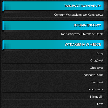
TARGI WYSTAWY EVENTY
Centrum Wystawienniczo-Kongresowe
TOR KARTINGOWY
Tor Kartingowy Silverstone Opole
WYDARZENIA W MIEŚCIE
Brzeg
Głogówek
Głubczyce
Kędzierzyn-Koźle
Kluczbork
Krapkowice
Niemodlin
Nysa