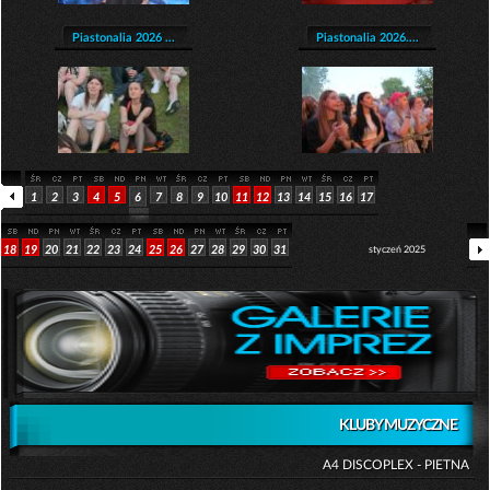
Piastonalia 2026 ...
Piastonalia 2026....
1
2
3
4
5
6
7
8
9
10
11
12
13
14
15
16
17
18
19
20
21
22
23
24
25
26
27
28
29
30
31
styczeń 2025
KLUBY MUZYCZNE
A4 DISCOPLEX - PIETNA