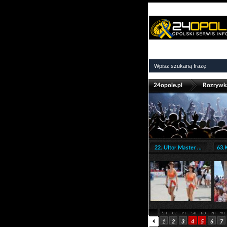
>
24opole.pl
Rozrywk
22. Ultor Master ...
63.K
1
2
3
4
5
6
7