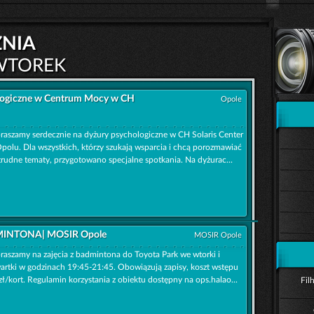
znia
WTOREK
logiczne w Centrum Mocy w CH
Opole
raszamy serdecznie na dyżury psychologiczne w CH Solaris Center
polu. Dla wszystkich, którzy szukają wsparcia i chcą porozmawiać
trudne tematy, przygotowano specjalne spotkania. Na dyżurac...
INTONA| MOSIR Opole
MOSIR Opole
raszamy na zajęcia z badmintona do Toyota Park we wtorki i
artki w godzinach 19:45-21:45. Obowiązują zapisy, koszt wstępu
zł/kort. Regulamin korzystania z obiektu dostępny na ops.halao...
Fil