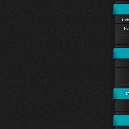
Ludo
Ha
T