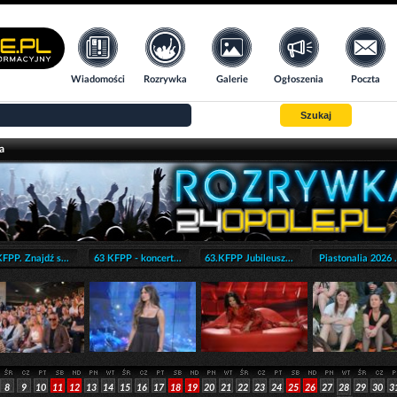
Wiadomości
Rozrywka
Galerie
Ogłoszenia
Poczta
Szukaj
a
FPP. Znajdź s...
63 KFPP - koncert...
63.KFPP Jubileusz...
Piastonalia 2026 .
8
9
10
11
12
13
14
15
16
17
18
19
20
21
22
23
24
25
26
27
28
29
30
3