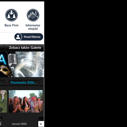
Baza Firm
Informator
miejski
Zobacz także:
Galerie
..
Piastonalia 2026....
1
styczeń 2025