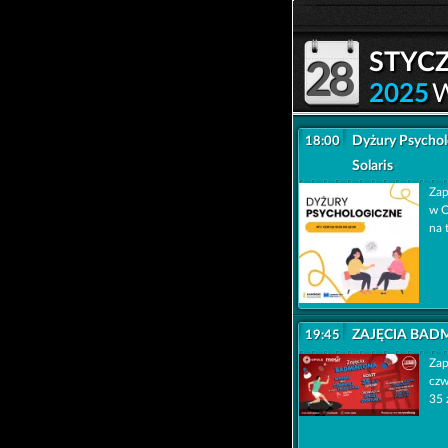
styc
28
2025
Dyżury Psycho
18:00
Solaris
Zap
w O
na 
ZAJĘCIA BADM
19:45
Zap
czw
35 