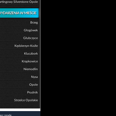
artingowy Silverstone Opole
YDARZENIA W MIEŚCIE
Brzeg
Głogówek
Głubczyce
Kędzierzyn-Koźle
Kluczbork
Krapkowice
Niemodlin
Nysa
Opole
Prudnik
Strzelce Opolskie
asz zgodę