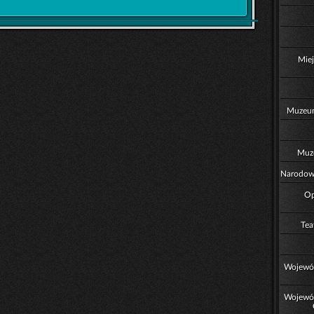
Miej
Muzeum
Muz
Narodowe
Op
Tea
Wojewód
Wojewód