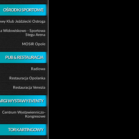
OŚRODKI SPORTOWE
wy Klub Jeździecki Ostroga
la Widowiskowo - Sportowa
Stegu Arena
MOSIR Opole
PUB & RESTAURACJA
Radiowa
Restauracja Opolanka
Restauracja Venezia
ARGI WYSTAWY EVENTY
Centrum Wystawienniczo-
Kongresowe
TOR KARTINGOWY