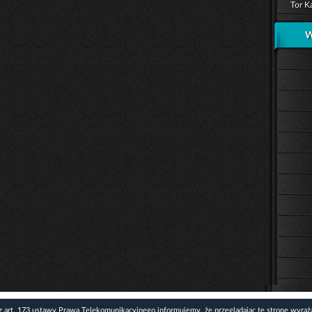
Tor K
W
z art. 173 ustawy Prawa Telekomunikacyjnego informujemy, że przeglądając tę stronę wyraż