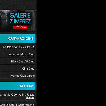
KLUBY MUZYCZNE
A4 DISCOPLEX - PIETNA
Aqarium Music Club
Black Cat VIP Club
Cina Club
Mango Club Opole
KULTURA
harmonia Opolska im. Józefa
Elsnera
Galeria Sztuki Współczesnej