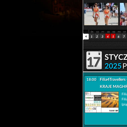
1
2
3
4
5
6
7
styc
17
2025
P
Filia4Travellers
18:00
KRAJE MAGH
Fil
Fil
(pi