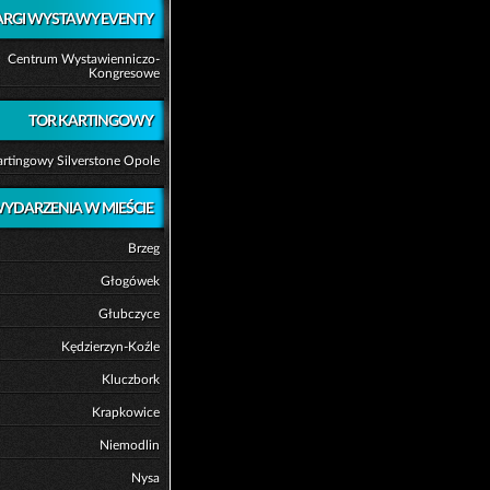
ARGI WYSTAWY EVENTY
Centrum Wystawienniczo-
Kongresowe
TOR KARTINGOWY
artingowy Silverstone Opole
YDARZENIA W MIEŚCIE
Brzeg
Głogówek
Głubczyce
Kędzierzyn-Koźle
Kluczbork
Krapkowice
Niemodlin
Nysa