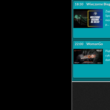
Wieczorne Bieg
18:30
Zap
Spo
mos
p...
WomanGo
22:00
Pią
cyk
dar