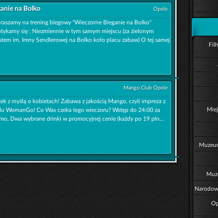
anie na Bolko
Opole
raszamy na trening biegowy "Wieczorne Bieganie na Bolko"
tykamy się : Niezmiennie w tym samym miejscu (za zielonym
tem im. Ireny Sendlerowej na Bolko koło placu zabaw) O tej samej
Fil
Mango Club Opole
tek z myślą o kobietach! Zabawa z jakością Mango, czyli impreza z
Miej
lu WomanGo! Co Was czeka tego wieczoru? Wstęp do 24:00 za
mo, Dwa wybrane drinki w promocyjnej cenie (każdy po 19 pln...
Muzeum
Muz
Narodowe
Op