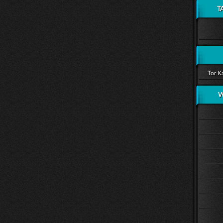
T
Tor K
W