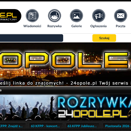
Wiadomości
Rozrywka
Galerie
Ogłoszenia
Poczta
Szukaj
a
FPP. Znajdź s...
63 KFPP - koncert...
63.KFPP Jubileusz...
Piastonalia 2026 .