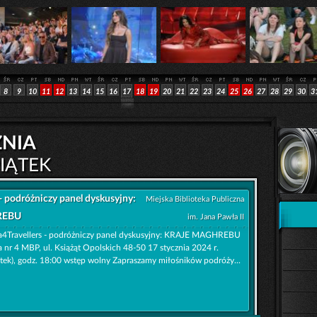
8
9
10
11
12
13
14
15
16
17
18
19
20
21
22
23
24
25
26
27
28
29
30
3
znia
IĄTEK
 - podróżniczy panel dyskusyjny:
Miejska Biblioteka Publiczna
REBU
im. Jana Pawła II
ia4Travellers - podróżniczy panel dyskusyjny: KRAJE MAGHREBU
ia nr 4 MBP, ul. Książąt Opolskich 48-50 17 stycznia 2024 r.
ątek), godz. 18:00 wstęp wolny Zapraszamy miłośników podróży...