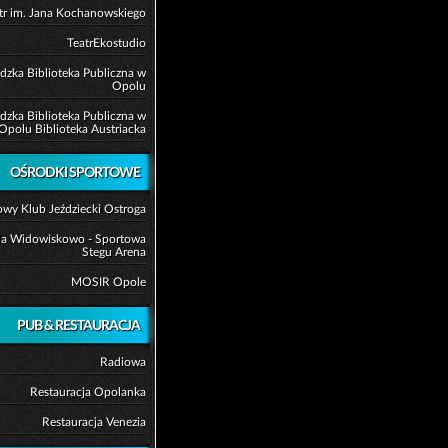
tr im. Jana Kochanowskiego
TeatrEkostudio
zka Biblioteka Publiczna w
Opolu
zka Biblioteka Publiczna w
Opolu Biblioteka Austriacka
OŚRODKI SPORTOWE
wy Klub Jeździecki Ostroga
la Widowiskowo - Sportowa
Stegu Arena
MOSIR Opole
PUB & RESTAURACJA
Radiowa
Restauracja Opolanka
Restauracja Venezia