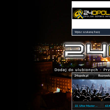
>
24opole.pl
Rozrywk
22. Ultor Master ...
63.K