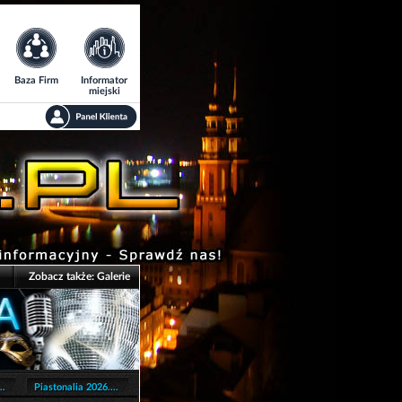
Baza Firm
Informator
miejski
Zobacz także:
Galerie
..
Piastonalia 2026....