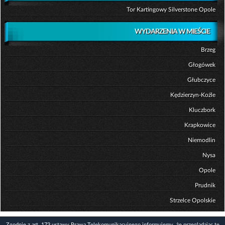
Tor Kartingowy Silverstone Opole
WYDARZENIA W MIEŚCIE
Brzeg
Głogówek
Głubczyce
Kędzierzyn-Koźle
Kluczbork
Krapkowice
Niemodlin
Nysa
Opole
Prudnik
Strzelce Opolskie
Zgodnie z art. 173 ustawy Prawa Telekomunikacyjnego informujemy, że przeglądając tę