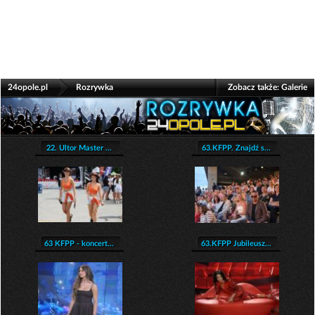
>
24opole.pl
Rozrywka
Zobacz także:
Galerie
22. Ultor Master ...
63.KFPP. Znajdź s...
63 KFPP - koncert...
63.KFPP Jubileusz...