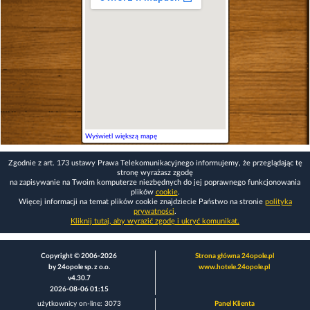
Wyświetl większą mapę
Zgodnie z art. 173 ustawy Prawa Telekomunikacyjnego informujemy, że przeglądając tę
stronę wyrażasz zgodę
na zapisywanie na Twoim komputerze niezbędnych do jej poprawnego funkcjonowania
plików
cookie
.
Więcej informacji na temat plików cookie znajdziecie Państwo na stronie
polityka
prywatności
.
Kliknij tutaj, aby wyrazić zgodę i ukryć komunikat.
Copyright © 2006-2026
Strona główna 24opole.pl
by 24opole sp. z o.o.
www.hotele.24opole.pl
v4.30.7
2026-08-06 01:15
użytkownicy on-line: 3073
Panel Klienta