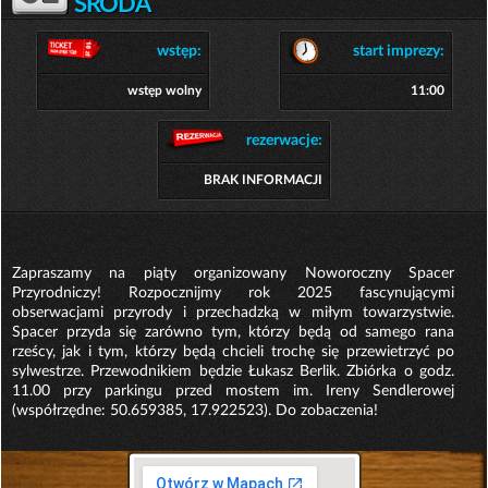
ŚRODA
wstęp:
start imprezy:
wstęp wolny
11:00
rezerwacje:
BRAK INFORMACJI
Zapraszamy na piąty organizowany Noworoczny Spacer
Przyrodniczy! Rozpocznijmy rok 2025 fascynującymi
obserwacjami przyrody i przechadzką w miłym towarzystwie.
Spacer przyda się zarówno tym, którzy będą od samego rana
rześcy, jak i tym, którzy będą chcieli trochę się przewietrzyć po
sylwestrze. Przewodnikiem będzie Łukasz Berlik. Zbiórka o godz.
11.00 przy parkingu przed mostem im. Ireny Sendlerowej
(współrzędne: 50.659385, 17.922523). Do zobaczenia!