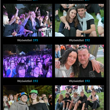
Wyświetleń
195
Wyświetleń
192
Wyświetleń
192
Wyświetleń
192