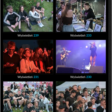
Wyświetleń
239
Wyświetleń
233
Wyświetleń
231
Wyświetleń
230