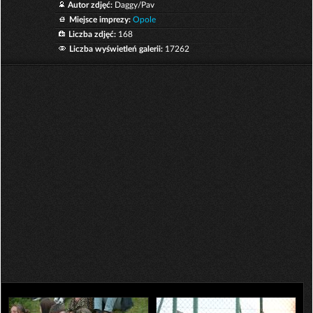
Autor zdjęć:
Daggy/Pav
Miejsce imprezy:
Opole
Liczba zdjęć:
168
Liczba wyświetleń galerii:
17262