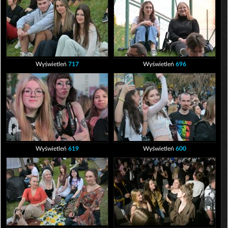
Wyświetleń
717
Wyświetleń
696
Wyświetleń
619
Wyświetleń
600