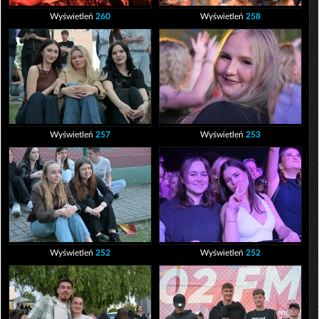
Wyświetleń
260
Wyświetleń
258
Wyświetleń
257
Wyświetleń
253
Wyświetleń
252
Wyświetleń
252