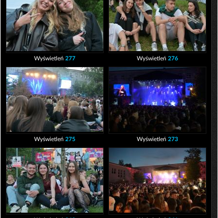
Wyświetleń
277
Wyświetleń
276
Wyświetleń
275
Wyświetleń
273