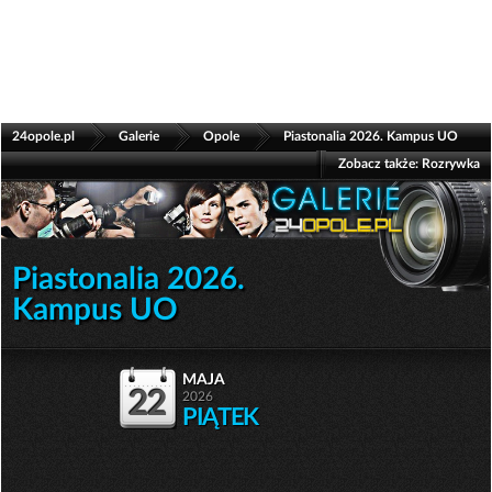
>
>
>
24opole.pl
Galerie
Opole
Piastonalia 2026. Kampus UO
Zobacz także:
Rozrywka
Piastonalia 2026.
Kampus UO
maja
22
2026
PIĄTEK