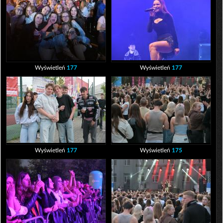
Wyświetleń
177
Wyświetleń
177
Wyświetleń
177
Wyświetleń
175