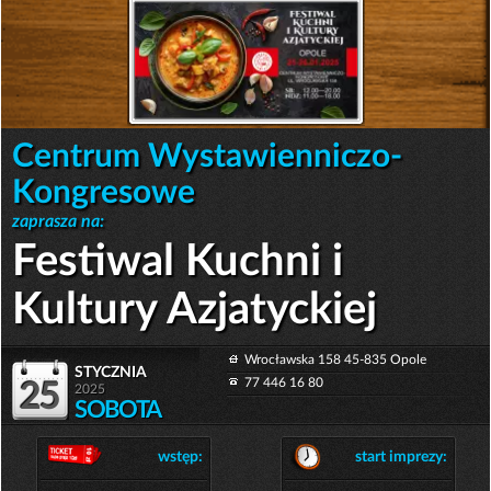
Centrum Wystawienniczo-
Kongresowe
zaprasza na:
Festiwal Kuchni i
Kultury Azjatyckiej
Wrocławska 158 45-835 Opole
stycznia
77 446 16 80
25
2025
SOBOTA
wstęp:
start imprezy: