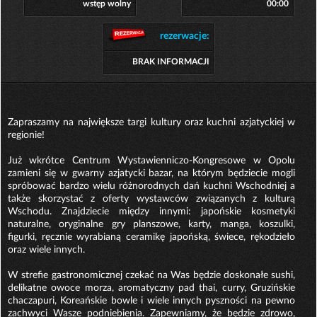
wstęp wolny
00:00
rezerwacje:
BRAK INFORMACJI
Zapraszamy na największe targi kultury oraz kuchni azjatyckiej w
regionie!
Już wkrótce Centrum Wystawienniczo-Kongresowe w Opolu
zamieni się w gwarny azjatycki bazar, na którym będziecie mogli
spróbować bardzo wielu różnorodnych dań kuchni Wschodniej a
także skorzystać z oferty wystawców związanych z kulturą
Wschodu. Znajdziecie między innymi: japońskie kosmetyki
naturalne, oryginalne gry planszowe, karty, manga, koszulki,
figurki, ręcznie wyrabianą ceramikę japońską, świece, rękodzieło
oraz wiele innych.
W strefie gastronomicznej czekać na Was będzie doskonałe sushi,
delikatne owoce morza, aromatyczny pad thai, curry, Gruzińskie
chaczapuri, Koreańskie bowle i wiele innych pyszności na pewno
zachwyci Wasze podniebienia. Zapewniamy, że będzie zdrowo,