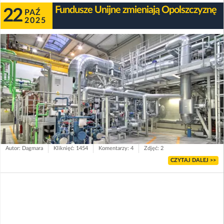
Fundusze Unijne zmieniają Opolszczyznę
22
PAŹ
2025
Autor: Dagmara
Kliknięć: 1454
Komentarzy: 4
Zdjęć: 2
CZYTAJ DALEJ >>