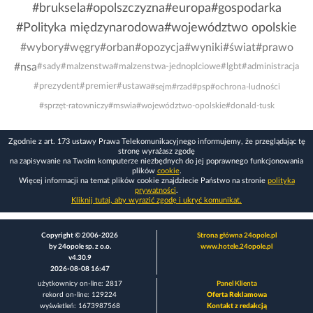
#bruksela
#opolszczyzna
#europa
#gospodarka
#Polityka międzynarodowa
#województwo opolskie
#wybory
#węgry
#orban
#opozycja
#wyniki
#świat
#prawo
#nsa
#sady
#malzenstwa
#malzenstwa-jednoplciowe
#lgbt
#administracja
#prezydent
#premier
#ustawa
#sejm
#rzad
#psp
#ochrona-ludności
#sprzęt-ratowniczy
#mswia
#województwo-opolskie
#donald-tusk
Zgodnie z art. 173 ustawy Prawa Telekomunikacyjnego informujemy, że przeglądając tę
stronę wyrażasz zgodę
na zapisywanie na Twoim komputerze niezbędnych do jej poprawnego funkcjonowania
plików
cookie
.
Więcej informacji na temat plików cookie znajdziecie Państwo na stronie
polityka
prywatności
.
Kliknij tutaj, aby wyrazić zgodę i ukryć komunikat.
Copyright © 2006-2026
Strona główna 24opole.pl
by 24opole sp. z o.o.
www.hotele.24opole.pl
v4.30.9
2026-08-08 16:47
użytkownicy on-line: 2817
Panel Klienta
rekord on-line: 129224
Oferta Reklamowa
wyświetleń: 1673987568
Kontakt z redakcją