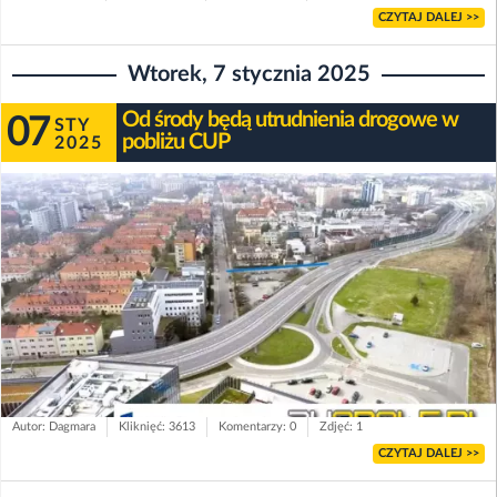
CZYTAJ DALEJ >>
Wtorek, 7 stycznia 2025
Od środy będą utrudnienia drogowe w
07
STY
pobliżu CUP
2025
Autor: Dagmara
Kliknięć: 3613
Komentarzy: 0
Zdjęć: 1
CZYTAJ DALEJ >>