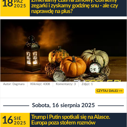
18
PAŹ
zegarki i zyskamy godzinę snu - ale czy
2025
naprawdę na plus?
Autor: Dagmara
Kliknięć: 4308
Komentarzy: 3
Zdjęć: 1
CZYTAJ DALEJ >>
Sobota, 16 sierpnia 2025
Trump i Putin spotkali się na Alasce.
16
SIE
Europa poza stołem rozmów
2025