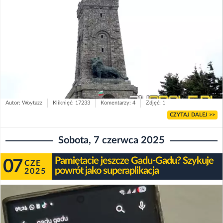
Autor: Woytazz
Kliknięć: 17233
Komentarzy: 4
Zdjęć: 1
CZYTAJ DALEJ >>
Sobota, 7 czerwca 2025
Pamiętacie jeszcze Gadu-Gadu? Szykuje
07
CZE
powrót jako superaplikacja
2025