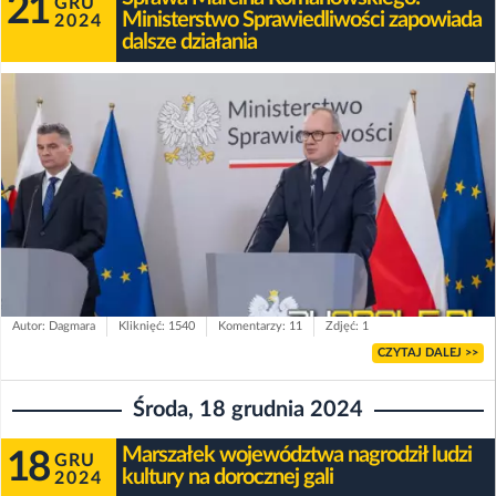
21
GRU
Ministerstwo Sprawiedliwości zapowiada
2024
dalsze działania
Autor: Dagmara
Kliknięć: 1540
Komentarzy: 11
Zdjęć: 1
CZYTAJ DALEJ >>
Środa, 18 grudnia 2024
Marszałek województwa nagrodził ludzi
18
GRU
kultury na dorocznej gali
2024