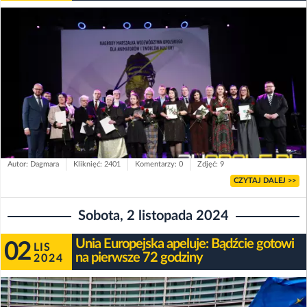
Autor: Dagmara
Kliknięć: 2401
Komentarzy: 0
Zdjęć: 9
CZYTAJ DALEJ >>
Sobota, 2 listopada 2024
Unia Europejska apeluje: Bądźcie gotowi
02
LIS
na pierwsze 72 godziny
2024