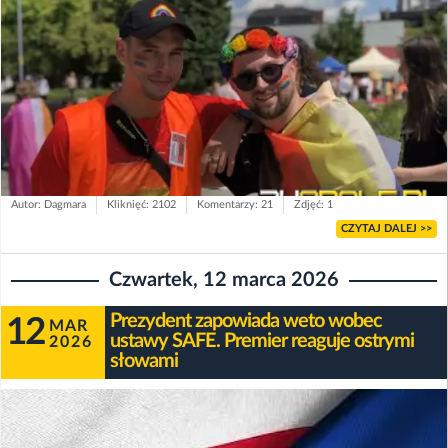
Autor: Dagmara
Kliknięć: 2102
Komentarzy: 21
Zdjęć: 1
CZYTAJ DALEJ >>
Czwartek, 12 marca 2026
Prezydent zapowiada weto wobec
12
MAR
ustawy SAFE. Premier reaguje ostrymi
2026
słowami