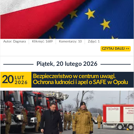
Autor: Dagmara
Kliknięć: 1689
Komentarzy: 10
Zdjęć: 1
CZYTAJ DALEJ >>
Piątek, 20 lutego 2026
Bezpieczeństwo w centrum uwagi.
20
LUT
Ochrona ludności i apel o SAFE w Opolu
2026