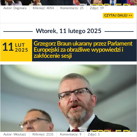
Autor: Dagmara
Kliknięć: 4054
Komentarzy: 25
Zdjęć: 19
CZYTAJ DALEJ >>
Wtorek, 11 lutego 2025
Grzegorz Braun ukarany przez Parlament
11
LUT
Europejski za obraźliwe wypowiedzi i
2025
zakłócenie sesji
Autor: Woytazz
Kliknięć: 2131
Komentarzy: 9
Zdjęć: 1