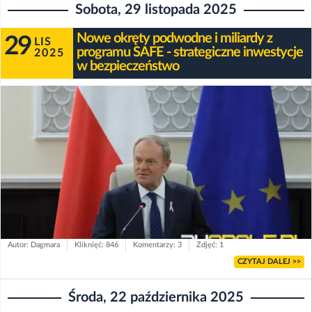
Sobota, 29 listopada 2025
Nowe okręty podwodne i miliardy z
29
LIS
programu SAFE - strategiczne inwestycje
2025
w bezpieczeństwo
Autor: Dagmara
Kliknięć: 846
Komentarzy: 3
Zdjęć: 1
CZYTAJ DALEJ >>
Środa, 22 października 2025