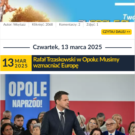
Autor: Woytazz
Kliknięć: 2068
Komentarzy: 2
Zdjęć: 1
CZYTAJ DALEJ >>
Czwartek, 13 marca 2025
Rafał Trzaskowski w Opolu: Musimy
13
MAR
wzmacniać Europę
2025