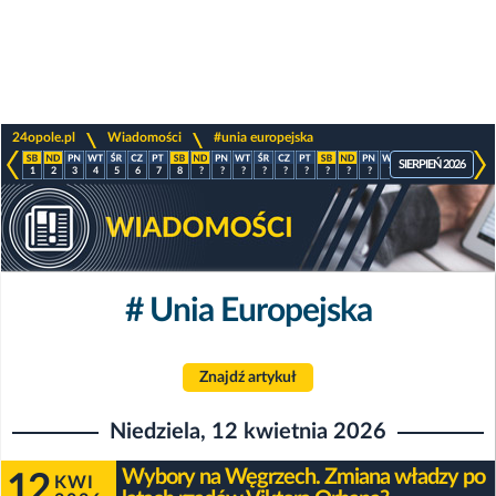
>
>
24opole.pl
Wiadomości
#unia europejska
SIERPIEŃ 2026
1
2
3
4
5
6
7
8
?
?
?
?
?
?
?
?
?
?
?
?
?
?
# Unia Europejska
Znajdź artykuł
Niedziela, 12 kwietnia 2026
Wybory na Węgrzech. Zmiana władzy po
12
KWI