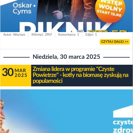
Autor: Woytazz
Kliknięć: 2907
Komentarzy: 1
Zdjęć: 1
CZYTAJ DALEJ >>
Niedziela, 30 marca 2025
Zmiana lidera w programie "Czyste
30
MAR
Powietrze" - kotły na biomasę zyskują na
2025
popularności