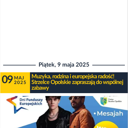
Piątek, 9 maja 2025
Muzyka, rodzina i europejska radość!
09
MAJ
Strzelce Opolskie zapraszają do wspólnej
2025
zabawy