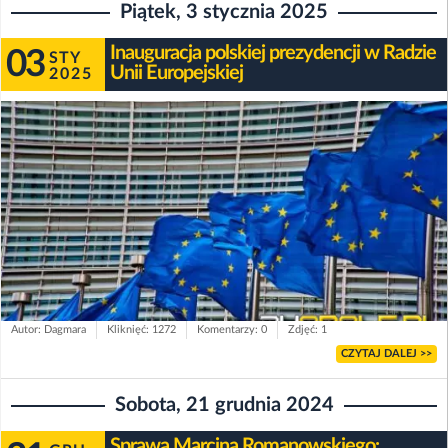
Piątek, 3 stycznia 2025
Inauguracja polskiej prezydencji w Radzie
03
STY
Unii Europejskiej
2025
Autor: Dagmara
Kliknięć: 1272
Komentarzy: 0
Zdjęć: 1
CZYTAJ DALEJ >>
Sobota, 21 grudnia 2024
Sprawa Marcina Romanowskiego: