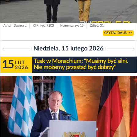
Autor: Dagmara
Kliknięć: 7103
Komentarzy: 15
Zdjęć: 31
CZYTAJ DALEJ >>
Niedziela, 15 lutego 2026
Tusk w Monachium: "Musimy być silni.
15
LUT
Nie możemy przestać być dobrzy"
2026