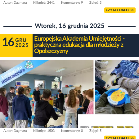
Autor: Dagmara
Kliknięć: 2441
Komentarzy: 9
Zdjęć: 3
CZYTAJ DALEJ >>
Wtorek, 16 grudnia 2025
Europejska Akademia Umiejętności -
16
GRU
praktyczna edukacja dla młodzieży z
2025
Opolszczyzny
Autor: Dagmara
Kliknięć: 1503
Komentarzy: 0
Zdjęć: 5
CZYTAJ DALEJ >>