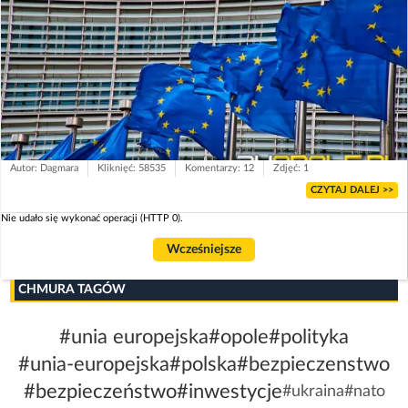
Autor: Dagmara
Kliknięć: 58535
Komentarzy: 12
Zdjęć: 1
CZYTAJ DALEJ >>
Nie udało się wykonać operacji (HTTP 0).
Wcześniejsze
CHMURA TAGÓW
#unia europejska
#opole
#polityka
#unia-europejska
#polska
#bezpieczenstwo
#bezpieczeństwo
#inwestycje
#ukraina
#nato