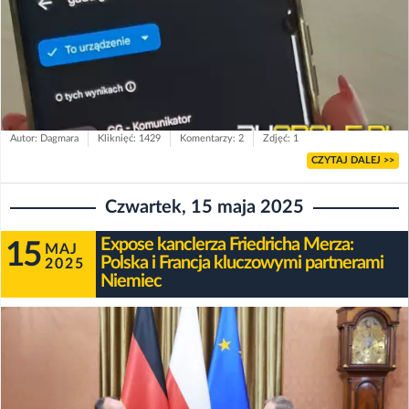
Autor: Dagmara
Kliknięć: 1429
Komentarzy: 2
Zdjęć: 1
CZYTAJ DALEJ >>
Czwartek, 15 maja 2025
Expose kanclerza Friedricha Merza:
15
MAJ
Polska i Francja kluczowymi partnerami
2025
Niemiec