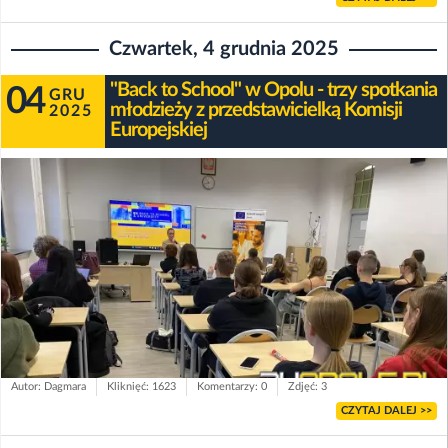
Czwartek, 4 grudnia 2025
"Back to School" w Opolu - trzy spotkania
04
GRU
młodzieży z przedstawicielką Komisji
2025
Europejskiej
Autor: Dagmara
Kliknięć: 1623
Komentarzy: 0
Zdjęć: 3
CZYTAJ DALEJ >>