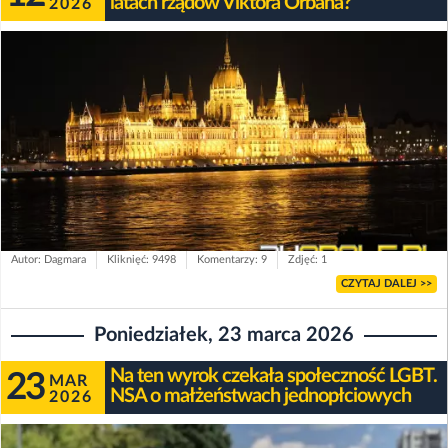
latach rządów Viktora Orbana?
2026
Autor: Dagmara
Kliknięć: 9498
Komentarzy: 9
Zdjęć: 1
CZYTAJ DALEJ >>
Poniedziałek, 23 marca 2026
Na ten wyrok czekała społeczność LGBT.
23
MAR
NSA o małżeństwach jednopłciowych
2026