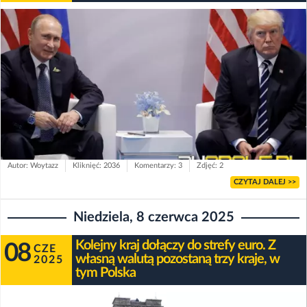
Autor: Woytazz
Kliknięć: 2036
Komentarzy: 3
Zdjęć: 2
CZYTAJ DALEJ >>
Niedziela, 8 czerwca 2025
Kolejny kraj dołączy do strefy euro. Z
08
CZE
własną walutą pozostaną trzy kraje, w
2025
tym Polska