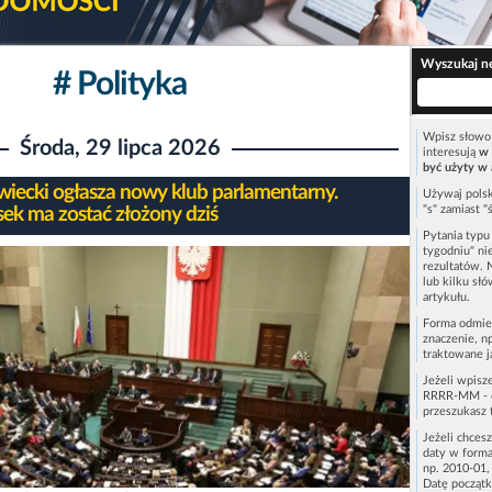
Wyszukaj n
# Polityka
Wpisz słowo 
Środa, 29 lipca 2026
interesują
w 
być użyty w 
iecki ogłasza nowy klub parlamentarny.
Używaj polsk
"s" zamiast "
ek ma zostać złożony dziś
Pytania typ
tygodniu" ni
rezultatów. 
lub kilku sł
artykułu.
Forma odmie
znaczenie, n
traktowane j
Jeżeli wpisz
RRRR-MM - c
przeszukasz 
Jeżeli chces
daty w forma
np. 2010-01,
Datę początk