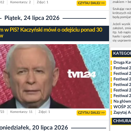
znakiem > be
412
Komentarzy: 2
Zdjęć: 1
CZYTAJ DALEJ >>
Szukając rac
krótszych niż
Piątek, 24 lipca 2026
będą pomijan
Jeżeli wynik
założeń, zmi
m w PiS? Kaczyński mówi o odejściu ponad 30
itp. lub napi
ów
hasło i spod
się usprawn
KATEGO
Druga K
Festiwal 
Festiwal 
Festiwal 
Festiwal 
Festiwal 
Festiwal 
Na główn
WOŚP 2
723
Komentarzy: 11
Zdjęć: 1
Zapytaj 
CZYTAJ DALEJ >>
CHMURA
oniedziałek, 20 lipca 2026