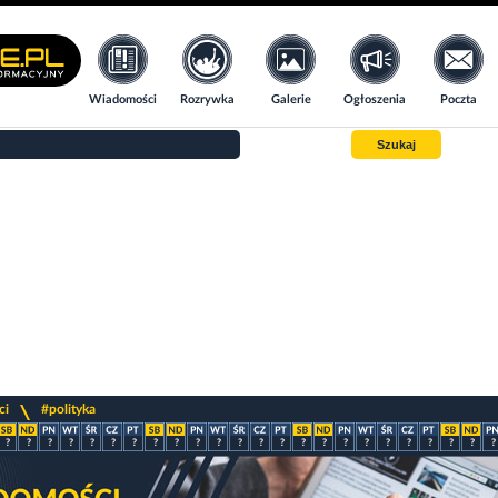
Wiadomości
Rozrywka
Galerie
Ogłoszenia
Poczta
Szukaj
>
ci
#polityka
?
?
?
?
?
?
?
?
?
?
?
?
?
?
?
?
?
?
?
?
?
?
?
?