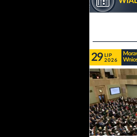
Moraw
29
LIP
Wnios
2026