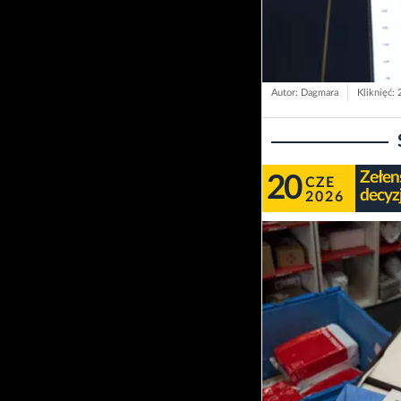
Autor: Dagmara
Kliknięć: 
Zełen
20
CZE
decyz
2026