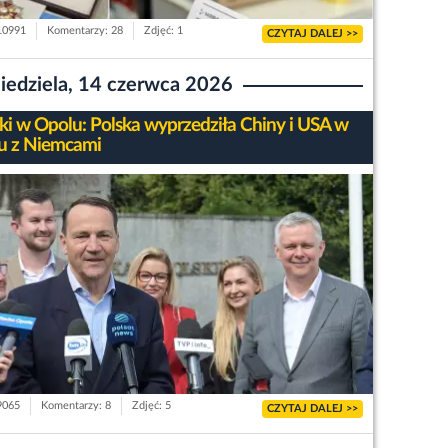
 10991
Komentarzy: 28
Zdjęć: 1
CZYTAJ DALEJ >>
iedziela, 14 czerwca 2026
ski w Opolu: Polska wyprzedziła Chiny i USA w
u z Niemcami
 9065
Komentarzy: 8
Zdjęć: 5
CZYTAJ DALEJ >>