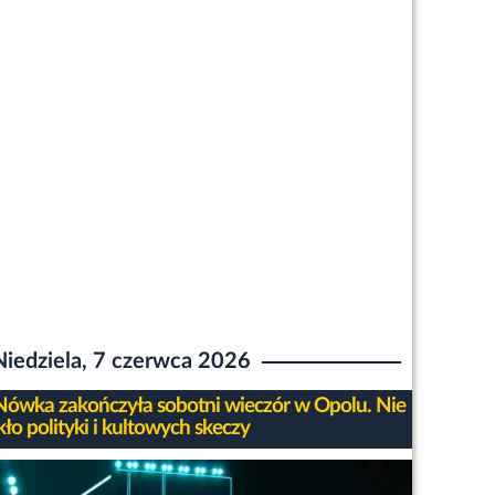
Niedziela, 7 czerwca 2026
ówka zakończyła sobotni wieczór w Opolu. Nie
ło polityki i kultowych skeczy