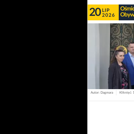
Ośmio
20
LIP
Obywa
2026
Autor: Dagmara
Kliknięć: