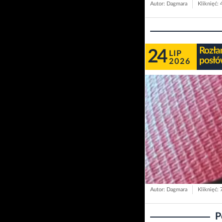
Autor: Dagmara
Kliknięć: 
Rozła
24
LIP
posł
2026
Autor: Dagmara
Kliknięć: 
P