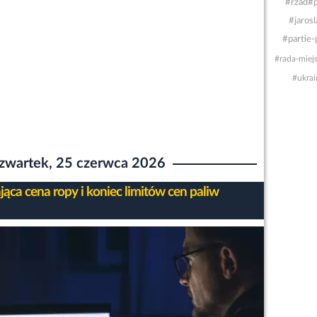
#rzad
#p
#jaros
#partie-
#rada-miej
#ukrai
zwartek, 25 czerwca 2026
jąca cena ropy i koniec limitów cen paliw