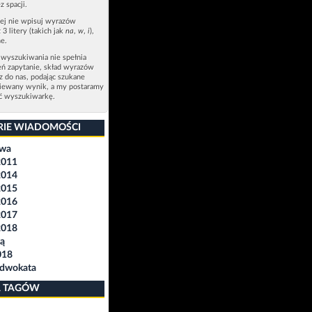
z spacji.
zej nie wpisuj wyrazów
 3 litery (takich jak
na
,
w
,
i
),
e.
 wyszukiwania nie spełnia
eń zapytanie, skład wyrazów
sz do nas, podając szukane
ziewany wynik, a my postaramy
ić wyszukiwarkę.
RIE WIADOMOŚCI
awa
2011
2014
2015
2016
2017
2018
ą
018
Adwokata
 TAGÓW