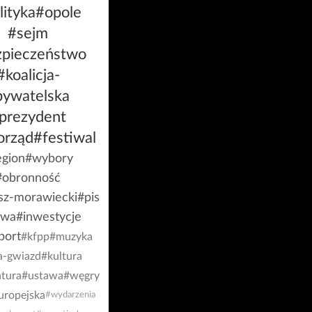
lityka
#opole
#sejm
zpieczeństwo
#koalicja-
bywatelska
prezydent
orząd
#festiwal
egion
#wybory
#obronność
sz-morawiecki
#pis
iwa
#inwestycje
port
#kfpp
#muzyka
a-gwiazd
#kultura
tura
#ustawa
#węgry
uropejska
#wydarzenia