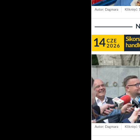
Autor: Dagmara
Kliknięć:
N
Sikor
14
CZE
handl
2026
Autor: Dagmara
Kliknięć: