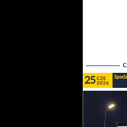
C
Spada
25
CZE
2026