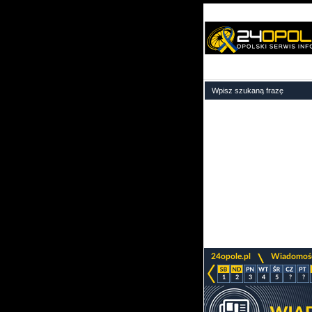
>
24opole.pl
Wiadomoś
1
2
3
4
5
?
?