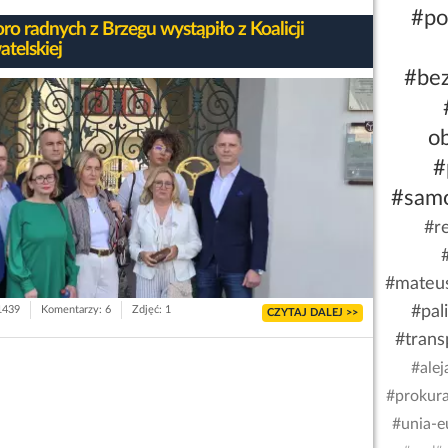
#po
ro radnych z Brzegu wystąpiło z Koalicji
telskiej
#be
o
#
#sam
#r
#mateu
#pal
 1439
Komentarzy: 6
Zdjęć: 1
CZYTAJ DALEJ >>
#trans
#alej
#prokura
#unia-e