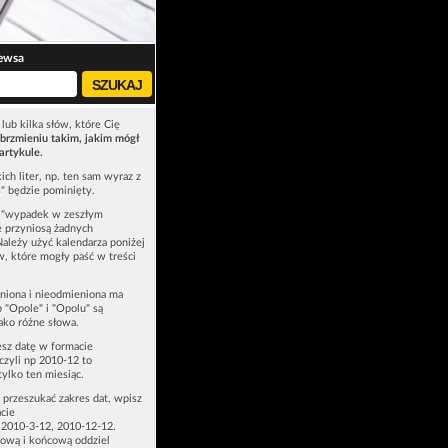
ewsa
lub kilka słów, które Cię
brzmieniu takim, jakim mógł
artykule.
ich liter, np. ten sam wyraz z
ś" będzie pominięty.
u "wypadek w zeszłym
e przyniosą żadnych
Należy użyć kalendarza poniżej
ów, które mogły paść w treści
niona i nieodmieniona ma
p "Opole" i "Opolu" są
ako różne słowa.
esz datę w formacie
zyli np 2010-12 to
tylko ten miesiąc.
z przeszukać zakres dat, wpisz
cie
 2010-3-12, 2010-12-12.
ową i końcową oddziel