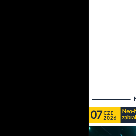
Neo-N
07
CZE
zabrak
2026