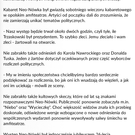
Kabaret Neo-Nówka był gwiazdą sobotniego wieczoru kabaretowego
w opolskim amfiteatrze. Artyści od początku dali do zrozumienia, że
nie zamierzają unikać tematów politycznych.
- Nasz występ będzie trwał około dwóch godzin, czyli tyle, ile
Trzaskowski był prezydentem. To szybko zleci. Jemu zleciało i wam
zleci - żartowali na otwarcie.
Nie zabrakło także odniesień do Karola Nawrockiego oraz Donalda
Tuska. Jeden z żartów dotyczył oczekiwanych przez część wyborców
rozliczeń politycznych.
- My w imieniu społeczeństwa chcielibyśmy bardzo serdecznie
podziękować za rozliczenia, bo jak oni ich wsadzają do więzień, a jak
oni im uciekają - mówili ze sceny.
Nie zabrakło także kultowych skeczy, które od lat są znakami
rozpoznawczymi Neo-Nówki. Publiczność ponownie zobaczyła m.in.
"Niebo" oraz "Wycieczkę". Choć większość widzów znała ich przebieg
doskonale, odświeżone wersje wzbogacone o nowe odniesienia do
współczesnych wydarzeń ponownie wywoływały salwy śmiechu w
amfiteatrze.
Występ Neo-Nówki był jednocześnie jubileuszem 26-lecia