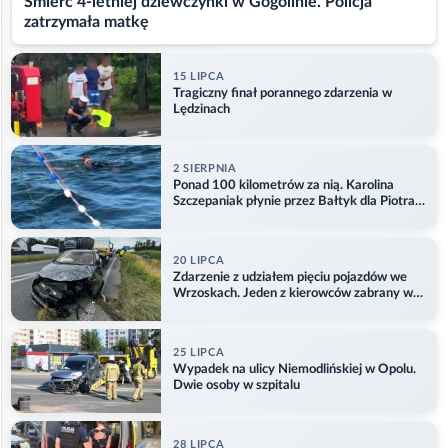
Śmierć 4-letniej dziewczynki w Gogolinie. Policja
zatrzymała matkę
15 LIPCA
Tragiczny finał porannego zdarzenia w
Lędzinach
2 SIERPNIA
Ponad 100 kilometrów za nią. Karolina
Szczepaniak płynie przez Bałtyk dla Piotra.
Aktualizacja
20 LIPCA
Zdarzenie z udziałem pięciu pojazdów we
Wrzoskach. Jeden z kierowców zabrany w
kajdankach
25 LIPCA
Wypadek na ulicy Niemodlińskiej w Opolu.
Dwie osoby w szpitalu
28 LIPCA