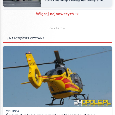
Komorzna wciąż czekają na rozwiązanie
problemu
Więcej najnowszych →
reklama
NAJCZĘŚCIEJ CZYTANE
27 LIPCA