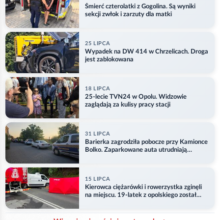
Śmierć czterolatki z Gogolina. Są wyniki
sekcji zwłok i zarzuty dla matki
25 LIPCA
Wypadek na DW 414 w Chrzelicach. Droga
jest zablokowana
18 LIPCA
25-lecie TVN24 w Opolu. Widzowie
zaglądają za kulisy pracy stacji
31 LIPCA
Barierka zagrodziła pobocze przy Kamionce
Bolko. Zaparkowane auta utrudniają
przejazd
15 LIPCA
Kierowca ciężarówki i rowerzystka zginęli
na miejscu. 19-latek z opolskiego został
ranny