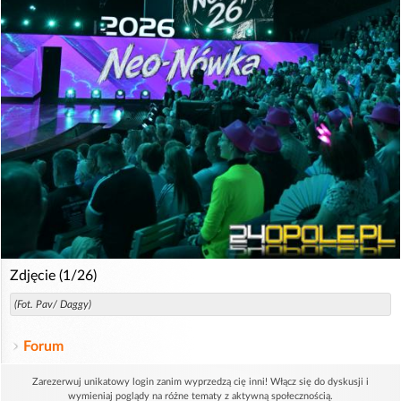
Zdjęcie (1/26)
(Fot. Pav/ Daggy)
Forum
Zarezerwuj unikatowy login zanim wyprzedzą cię inni! Włącz się do dyskusji i
wymieniaj poglądy na różne tematy z aktywną społecznością.