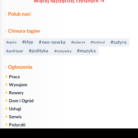
Więcej najczęściej czytanych →
Polub nas!
Chmura tagów
#neo-nowka
#satyra
#kfpp
#opole
#kabaret
#festiwal
#polityka
#muzyka
#amfiteatr
#rozrywka
Ogłoszenia
»
Praca
»
Wynajem
»
Rowery
»
Dom i Ogród
»
Usługi
»
Serwis
»
Pożyczki
Zgodnie z art. 173 ustawy Prawa Telekomunikacyjnego informujemy, że przeglądając tę