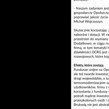
- Naszym zadaniem jest 
gospodarczy Opolszczyz
poprawiać jakość życia
Michał Wojczyszyn.
Skutecznie korzystając 
naborów i dotacji. W r
przestrzeń do wymiany 
Dodatkowo, w ciągu rok
firmą, w tym tematyki 
działalności OCRG jes
rozwojowych, które koja
Efekty, które zostają
Fundusze unijne na Opols
ale też twarde inwestyc
drogi wojewódzkie, a ta
termomodernizacjom szk
użytkowników, firmy z r
korzystania z funduszy 
potrafi mądrze inwesto
przeszkolonych osób i 
Brukselą nie jest abstra