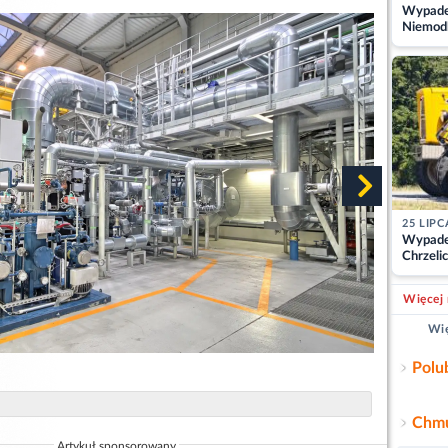
Wypadek
Niemodl
osoby w
25 LIPC
Wypade
Chrzelic
zablok
Więcej 
Wię
Polu
Chmu
Artykuł sponsorowany