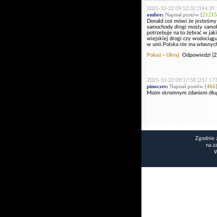
2025-10-22 09:52:32 [194.29.
ombre
:
Napisał postów [
21215
Donald coś mówi że jesteśmy 
samochody drogi mosty samolot
potrzebuje na to żebrać w ja
wiejskiej drogi czy wodociągu
w unii.Polska nie ma własnych
Pokaż
-
Ukryj
Odpowiedzi [2
2025-10-22 09:17:58 [217.173
pinoczet
:
Napisał postów [
466
Moim skromnym zdaniem długo
Zgodnie 
na z
W