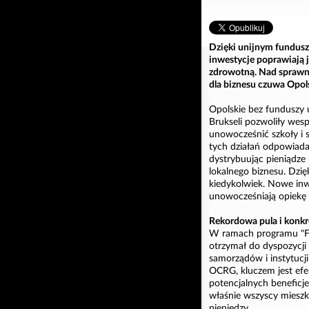
Dzięki unijnym fundusz
inwestycje poprawiają j
zdrowotną. Nad spraw
dla biznesu czuwa Opo
Opolskie bez funduszy u
Brukseli pozwoliły wes
unowocześnić szkoły i 
tych działań odpowiada
dystrybuując pieniądze 
lokalnego biznesu. Dzię
kiedykolwiek. Nowe inwe
unowocześniają opiekę
Rekordowa pula i konkr
W ramach programu "Fu
otrzymał do dyspozycji 
samorządów i instytucj
OCRG, kluczem jest efe
potencjalnych beneficj
właśnie wszyscy miesz
pieniędzy.