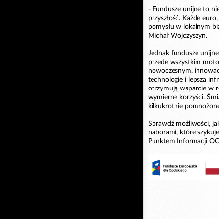
- Fundusze unijne to ni
przyszłość. Każde euro,
pomysłu w lokalnym biz
Michał Wojczyszyn.
Jednak fundusze unijne 
przede wszystkim motor 
nowoczesnym, innowacy
technologie i lepsza in
otrzymują wsparcie w r
wymierne korzyści. Śmi
kilkukrotnie pomnożone
Sprawdź możliwości, jak
naborami, które szyku
Punktem Informacji OCR