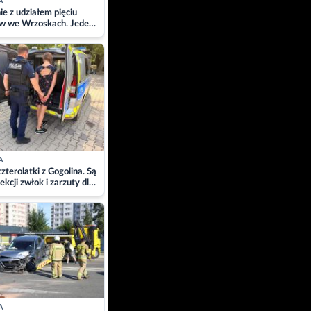
A
ie z udziałem pięciu
w we Wrzoskach. Jeden
wców zabrany w
ach
A
zterolatki z Gogolina. Są
ekcji zwłok i zarzuty dla
A