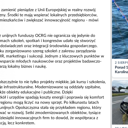
zamienić pieniądze z Unii Europejskiej w realny rozwój
ny. Środki te mają wspierać lokalnych przedsiębiorców,
 mieszkańców i zwiększać innowacyjność regionu - mówi
z unijnych funduszy OCRG nie ogranicza się jedynie do
amach szkoleń, spotkań i kongresów udało się stworzyć
doświadczeń oraz integracji środowiska gospodarczego.
u zorganizowano szereg szkoleń z zakresu zarządzania
HR, marketingu i sukcesji. Jednym z kluczowych punktów w
t wsparcie młodych naukowców oraz projektów badawczo-
2 SIERP
rzą lokalny biznes i naukę.
Ponad 1
Karolin
przez Ba
Aktuali
zczyźnie to nie tylko projekty miękkie, jak kursy i szkolenia,
je infrastrukturalne. Modernizowane są oddziały szpitalne,
kże obiekty edukacyjne i publiczne. Dzięki
ół i urzędów spadają koszty energii i poprawia się komfort
egionu mogą liczyć na nowy sprzęt. Po kilkunastu latach
unijnych Opolszczyzna stała się przykładem regionu, który
wać w rozwój. Setki zmodernizowanych obiektów, tysiące
dziesiątki innowacyjnych firm to dowód, że współpraca z
kcją, lecz konkretem.