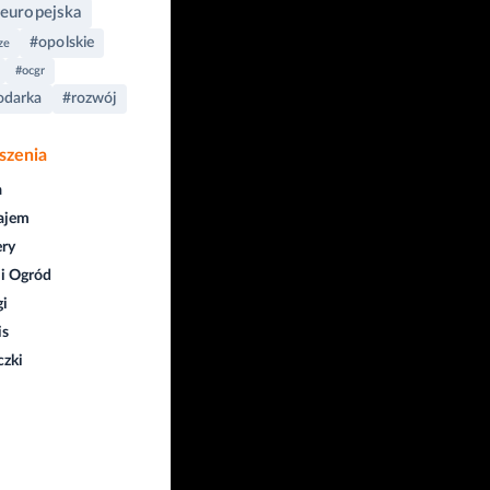
 europejska
#opolskie
ze
#ocgr
odarka
#rozwój
szenia
a
ajem
ry
i Ogród
gi
is
czki