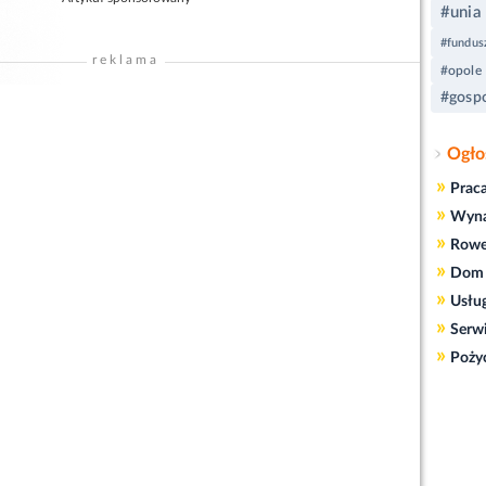
#unia
#fundus
reklama
#opole
#gosp
Ogło
»
Prac
»
Wyn
»
Rowe
»
Dom 
»
Usłu
»
Serw
»
Poży