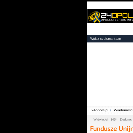
24opole.pl
Wiadomośc
Wyświetleń: 1454
Dodano: 
Fundusze Unij