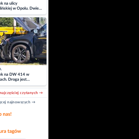
 na ulicy
ińskiej w Opolu. Dwie
 szpitalu
A
k na DW 414 w
ach. Droga jest
owana
najczęściej czytanych →
cej najnowszych →
b nas!
ra tagów