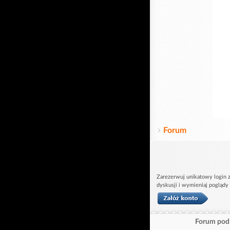
Forum
Zarezerwuj unikatowy login z
dyskusji i wymieniaj poglądy
Forum pod 