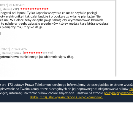
183.*] id:1685431
], status [VIP]
bogatsi od Japonii.Tylko Japonia wszystko co ma te szybkie pociągi
y elektronikę i tak dalej buduje i produkuje za własne pieniądze.Nie
kieś unii.W Polsce żeby ocieplić jakąś szkołę czy wyremontować kawałek
 to najpierw trzeba żebrać u urzędników którzy rozdają kasę którą wyżebrali
 pieniędzy ma już tylko długi.
]
.202.*] id:1685426
], status [pismak]
terminowo to nic innego jak ubieranie się w dług.
z art. 173 ustawy Prawa Telekomunikacyjnego informujemy, że przeglądając tę stronę wyraż
apisywanie na Twoim komputerze niezbędnych do jej poprawnego funkcjonowania plików
co
ięcej informacji na temat plików cookie znajdziecie Państwo na stronie
polityka prywatnośc
Kliknij tutaj, aby wyrazić zgodę i ukryć komunikat.