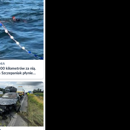
NIA
00 kilometrów za nią.
a Szczepaniak płynie
łtyk dla Piotra.
zacja