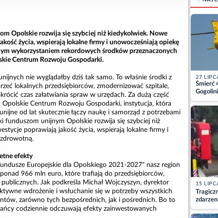
om Opolskie rozwija się szybciej niż kiedykolwiek. Nowe
akość życia, wspierają lokalne firmy i unowocześniają opiekę
nym wykorzystaniem rekordowych środków przeznaczonych
lskie Centrum Rozwoju Gospodarki.
nijnych nie wyglądałby dziś tak samo. To właśnie środki z
27 LIPC
Śmierć 
przeć lokalnych przedsiębiorców, zmodernizować szpitale,
Gogolini
skrócić czas załatwiania spraw w urzędach. Za dużą część
matkę
 Opolskie Centrum Rozwoju Gospodarki, instytucja, która
unijne od lat skutecznie łączy naukę i samorząd z potrzebami
ki funduszom unijnym Opolskie rozwija się szybciej niż
stycje poprawiają jakość życia, wspierają lokalne firmy i
 zdrowotną.
etne efekty
ndusze Europejskie dla Opolskiego 2021-2027" nasz region
ponad 966 mln euro, które trafiają do przedsiębiorców,
i publicznych. Jak podkreśla Michał Wojczyszyn, dyrektor
15 LIPC
ktywne wdrożenie i wsłuchanie się w potrzeby wszystkich
Tragicz
zdarzen
entów, zarówno tych bezpośrednich, jak i pośrednich. Bo to
kańcy codziennie odczuwają efekty zainwestowanych