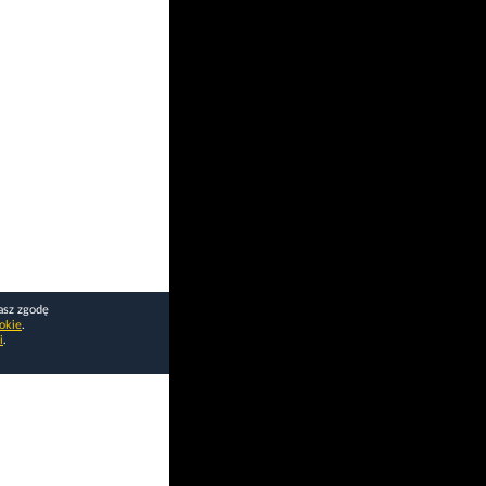
asz zgodę
okie
.
i
.