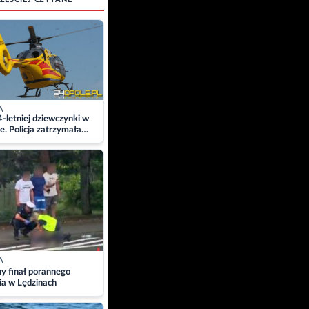
A
4-letniej dziewczynki w
e. Policja zatrzymała
A
ny finał porannego
ia w Lędzinach