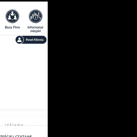
Baza Firm
Informator
miejski
reklama
ZĘŚCIEJ CZYTANE