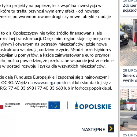
20 LIPC
Zdarzen
e tylko projekty na papierze, lecz wspólna inwestycja w
pojazdó
 które tu trafia, przynosi wymierny efekt - od nowego
z kiero
nesie, po wyremontowane drogi czy nowe fabryki - dodaje
kajdank
to dla Opolszczyzny nie tylko źródło finansowania, ale
realnej transformacji. Dzięki nim region staje się miejscem
jnym i otwartym na potrzeby mieszkańców, gdzie nowe
frastruktura wspierają codzienne życie. Młodzi przedsiębiorcy
ozwijaniu pomysłów, a każde zainwestowane euro przynosi
ało można powiedzieć, że przekazane wsparcie jest w efekcie
 w postaci rozwoju i zysku dla wszystkich mieszkańców.
28 LIPC
Śmierć c
ie dają Fundusze Europejskie i zapoznaj się z najnowszymi
wyniki s
je OCRG. Wejdź na
www.ocrg.opolskie.pl
lub skontaktuj się z
matki
G: 77 40 33 698 i 77 40 33 660 lub info@ocrg.opolskie.pl.
NASTĘPNE
25 LIPC