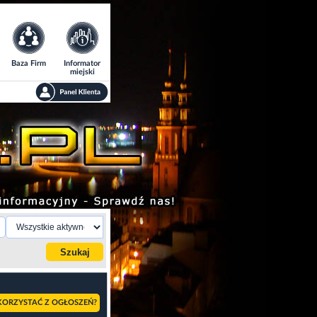
Baza Firm
Informator
miejski
KORZYSTAĆ Z OGŁOSZEŃ?