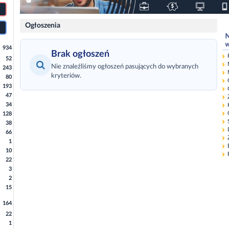
Ogłoszenia
934
Brak ogłoszeń
52
Nie znaleźliśmy ogłoszeń pasujących do wybranych
243
kryteriów.
80
193
47
34
128
38
66
1
10
22
3
2
15
164
22
1