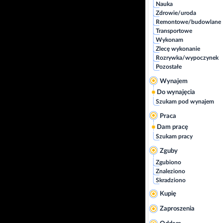
Nauka
Zdrowie/uroda
Remontowe/budowlane
Transportowe
Wykonam
Zlecę wykonanie
Rozrywka/wypoczynek
Pozostałe
Wynajem
Do wynajęcia
Szukam pod wynajem
Praca
Dam pracę
Szukam pracy
Zguby
Zgubiono
Znaleziono
Skradziono
Kupię
Zaproszenia