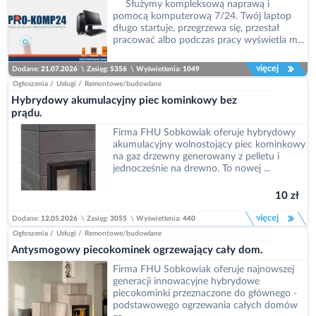
Służymy kompleksową naprawą i
pomocą komputerową 7/24. Twój laptop
długo startuje, przegrzewa się, przestał
pracować albo podczas pracy wyświetla m...
więcej
Dodane:
21.07.2026
\
Zasięg:
5356
\
Wyświetlenia:
1049
Ogłoszenia
/
Usługi
/
Remontowe/budowlane
Hybrydowy akumulacyjny piec kominkowy bez
prądu.
Firma FHU Sobkowiak oferuje hybrydowy
akumulacyjny wolnostojący piec kominkowy
na gaz drzewny generowany z pelletu i
jednocześnie na drewno. To nowej ...
10 zł
więcej
Dodane:
12.05.2026
\
Zasięg:
3055
\
Wyświetlenia:
440
Ogłoszenia
/
Usługi
/
Remontowe/budowlane
Antysmogowy piecokominek ogrzewający cały dom.
Firma FHU Sobkowiak oferuje najnowszej
generacji innowacyjne hybrydowe
piecokominki przeznaczone do głównego -
podstawowego ogrzewania całych domów