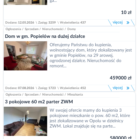
ga...
10 zł
więcej
Dodane:
12.05.2026
\
Zasięg:
3259
\
Wyświetlenia:
437
Ogłoszenia
/
Sprzedam
/
Nieruchomości
/
Domy
Dom w gm. Popielów na dużej działce
Oferujemy Państwu do kupienia,
wolnostojący dom, który zlokalizowany jest
w gminie Popielów, na 29 arowej,
ogrodzonej działce. Nieruchomość do
remont...
459000 zł
więcej
Dodane:
07.08.2026
\
Zasięg:
1723
\
Wyświetlenia:
452
Ogłoszenia
/
Sprzedam
/
Nieruchomości
/
Mieszkania
3 pokojowe 60 m2 parter ZWM
W swojej ofercie mamy do kupienia 3
pokojowe mieszkanie o pow. 60 m2, które
jest zlokalizowane w Opolu w dzielnicy
ZWM. Lokal znajduje się na parte...
580000 zł