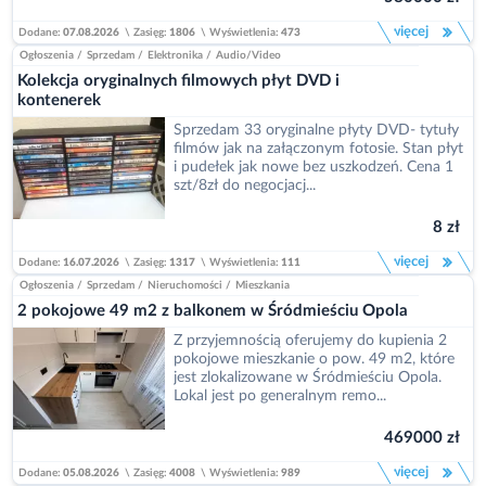
więcej
Dodane:
07.08.2026
\
Zasięg:
1806
\
Wyświetlenia:
473
Ogłoszenia
/
Sprzedam
/
Elektronika
/
Audio/Video
Kolekcja oryginalnych filmowych płyt DVD i
kontenerek
Sprzedam 33 oryginalne płyty DVD- tytuły
filmów jak na załączonym fotosie. Stan płyt
i pudełek jak nowe bez uszkodzeń. Cena 1
szt/8zł do negocjacj...
8 zł
więcej
Dodane:
16.07.2026
\
Zasięg:
1317
\
Wyświetlenia:
111
Ogłoszenia
/
Sprzedam
/
Nieruchomości
/
Mieszkania
2 pokojowe 49 m2 z balkonem w Śródmieściu Opola
Z przyjemnością oferujemy do kupienia 2
pokojowe mieszkanie o pow. 49 m2, które
jest zlokalizowane w Śródmieściu Opola.
Lokal jest po generalnym remo...
469000 zł
więcej
Dodane:
05.08.2026
\
Zasięg:
4008
\
Wyświetlenia:
989