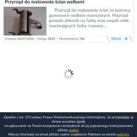
Przyrząd do malowania ścian wałkami
Przyrząd do malowania ścian za pomocą
gumowych wałków wzorzystych. Przyrząd
posiada zbiornik na farbę oraz zespół rolek
rozcierających farbę i nanosz...
więcej
Dodane:
02.07.2026
\
Zasięg:
2832
\
Wyświetlenia:
706
Zgodnie z art. 173 ustawy Prawa Telekomunikacyjnego informujemy, że przeglądając tę
stronę wyrażasz zgodę
na zapisywanie na Twoim komputerze niezbędnych do jej poprawnego funkcjonowania
plików
cookie
.
Więcej informacji na temat plików cookie znajdziecie Państwo na stronie
polityka