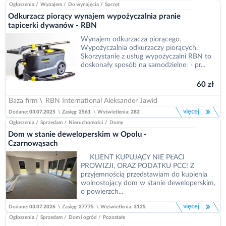
Ogłoszenia
/
Wynajem
/
Do wynajęcia
/
Sprzęt
Odkurzacz piorący wynajem wypożyczalnia pranie
tapicerki dywanów - RBN
Wynajem odkurzacza piorącego.
Wypożyczalnia odkurzaczy piorących.
Skorzystanie z usług wypożyczalni RBN to
doskonały sposób na samodzielne: - pr...
60 zł
Baza firm
\
RBN International Aleksander Jawid
więcej
Dodane:
03.07.2025
\
Zasięg:
2561
\
Wyświetlenia:
282
Ogłoszenia
/
Sprzedam
/
Nieruchomości
/
Domy
Dom w stanie deweloperskim w Opolu -
Czarnowąsach
KLIENT KUPUJĄCY NIE PŁACI
PROWIZJI, ORAZ PODATKU PCC! Z
przyjemnością przedstawiam do kupienia
wolnostojący dom w stanie deweloperskim,
o powierzch...
więcej
Dodane:
03.07.2026
\
Zasięg:
27775
\
Wyświetlenia:
3125
Ogłoszenia
/
Sprzedam
/
Dom i ogród
/
Pozostałe