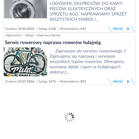
LODÓWEK, EKSPRESÓW DO KAWY,
PIECÓW ELEKTRYCZNYCH ORAZ
SPRZĘTU AGD. NAPRAWIAMY SPRZĘT
WSZYSTKICH MAREK I...
więcej
Dodane:
19.06.2026
\
Zasięg:
2168
\
Wyświetlenia:
433
Ogłoszenia
/
Usługi
/
Naprawy/Serwis
Serwis rowerowy naprawa rowerów hulajnóg
Zapraszam do serwisu rowerowego !!
Zajmujemy się naprawą i serwisem
wszystkich typów rowerów. Oferujemy
wymianę dętek i opon w hulajnogach
elektrycz...
więcej
Dodane:
23.07.2026
\
Zasięg:
1476
\
Wyświetlenia:
852