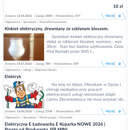
10 zł
więcej
Dodane:
12.05.2026
\
Zasięg:
3084
\
Wyświetlenia:
477
Ogłoszenia
/
Sprzedam
/
Nietrafione prezenty
Kinkiet elektryczny, drewniany ze szkłanym kloszem.
Sprzedam kinkiet elektryczny drewniany
stelaż ze szklanym kloszem. wymiary : wys
30cm . Stan bez śladów użytkowania. Cena
45zł Kontakt przez SMS l...
więcej
Dodane:
14.07.2026
\
Zasięg:
784
\
Wyświetlenia:
259
Ogłoszenia
/
Usługi
/
Naprawy/Serwis
Elektryk
Na imię mi Adam, Mieszkam w Opolu i
oferuję niezbędne przy pracach
elektrycznych usługi remontowe dzięki
czemu Zleceniodawca nie musi wzywać eki...
więcej
Dodane:
16.06.2026
\
Zasięg:
2768
\
Wyświetlenia:
393
Ogłoszenia
/
Sprzedam
/
Motoryzacja
/
Pozostałe
Elektryczna E Ładowarka E Koparka NOWE 2026 |
Prosto od Producenta JSB MINI