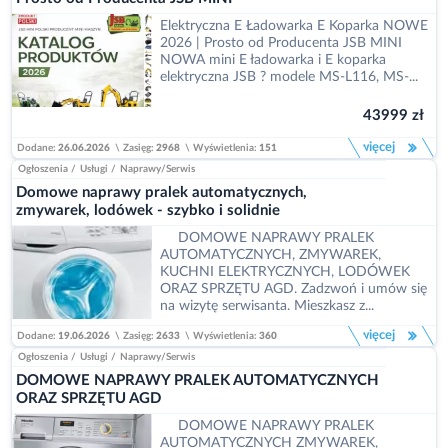
Elektryczna E Ładowarka E Koparka NOWE
2026 | Prosto od Producenta JSB MINI
NOWA mini E ładowarka i E koparka
elektryczna JSB ? modele MS-L116, MS-...
43999 zł
więcej
Dodane:
26.06.2026
\
Zasięg:
2968
\
Wyświetlenia:
151
Ogłoszenia
/
Usługi
/
Naprawy/Serwis
Domowe naprawy pralek automatycznych,
zmywarek, lodówek - szybko i solidnie
DOMOWE NAPRAWY PRALEK
AUTOMATYCZNYCH, ZMYWAREK,
KUCHNI ELEKTRYCZNYCH, LODÓWEK
ORAZ SPRZĘTU AGD. Zadzwoń i umów się
na wizytę serwisanta. Mieszkasz z...
więcej
Dodane:
19.06.2026
\
Zasięg:
2633
\
Wyświetlenia:
360
Ogłoszenia
/
Usługi
/
Naprawy/Serwis
DOMOWE NAPRAWY PRALEK AUTOMATYCZNYCH
ORAZ SPRZĘTU AGD
DOMOWE NAPRAWY PRALEK
AUTOMATYCZNYCH ZMYWAREK,