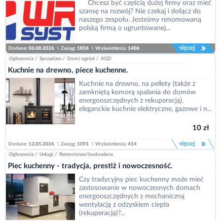
Chcesz być częścią dużej firmy oraz mieć
szansę na rozwój? Nie czekaj i dołącz do
naszego zespołu. Jesteśmy renomowaną
polską firmą o ugruntowanej...
więcej
Dodane:
06.08.2026
\
Zasięg:
1856
\
Wyświetlenia:
1406
Ogłoszenia
/
Sprzedam
/
Dom i ogród
/
AGD
Kuchnie na drewno, piece kuchenne.
Kuchnie na drewno, na pellety (także z
zamkniętą komorą spalania do domów
energooszczędnych z rekuperacją),
eleganckie kuchnie elektryczne, gazowe i n...
10 zł
więcej
Dodane:
12.05.2026
\
Zasięg:
1091
\
Wyświetlenia:
414
Ogłoszenia
/
Usługi
/
Remontowe/budowlane
Piec kuchenny - tradycja, prestiż i nowoczesność.
Czy tradycyjny piec kuchenny może mieć
zastosowanie w nowoczesnych domach
energooszczędnych z mechaniczną
wentylacją z odzyskiem ciepła
(rekuperacją)?...