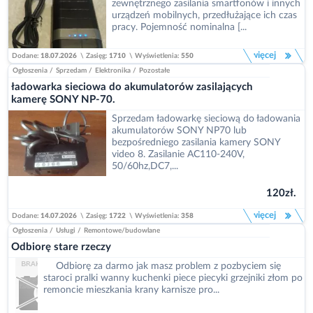
zewnętrznego zasilania smartfonów i innych
urządzeń mobilnych, przedłużające ich czas
pracy. Pojemność nominalna [...
więcej
Dodane:
18.07.2026
\
Zasięg:
1710
\
Wyświetlenia:
550
Ogłoszenia
/
Sprzedam
/
Elektronika
/
Pozostałe
ładowarka sieciowa do akumulatorów zasilających
kamerę SONY NP-70.
Sprzedam ładowarkę sieciową do ładowania
akumulatorów SONY NP70 lub
bezpośredniego zasilania kamery SONY
video 8. Zasilanie AC110-240V,
50/60hz,DC7,...
120zł.
więcej
Dodane:
14.07.2026
\
Zasięg:
1722
\
Wyświetlenia:
358
Ogłoszenia
/
Usługi
/
Remontowe/budowlane
Odbiorę stare rzeczy
Odbiorę za darmo jak masz problem z pozbyciem się
staroci pralki wanny kuchenki piece piecyki grzejniki złom po
remoncie mieszkania krany karnisze pro...