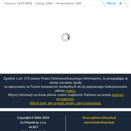
więcej
Dodane:
12.07.2026
\
Zasięg:
2344
\
Wyświetlenia:
160
Zgodnie z art. 173 ustawy Prawa Telekomunikacyjnego informujemy, że przeglądając tę
stronę wyrażasz zgodę
na zapisywanie na Twoim komputerze niezbędnych do jej poprawnego funkcjonowania
plików
cookie
.
Więcej informacji na temat plików cookie znajdziecie Państwo na stronie
polityka
prywatności
.
Kliknij tutaj, aby wyrazić zgodę i ukryć komunikat.
Copyright © 2006-2026
Strona główna 24opole.pl
by 24opole sp. z o.o.
www.hotele.24opole.pl
v4.30.7