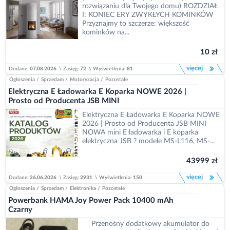
rozwiązaniu dla Twojego domu) ROZDZIAŁ
I: KONIEC ERY ZWYKŁYCH KOMINKÓW
Przyznajmy to szczerze: większość
kominków na...
10 zł
więcej
Dodane:
07.08.2026
\
Zasięg:
72
\
Wyświetlenia:
81
Ogłoszenia
/
Sprzedam
/
Motoryzacja
/
Pozostałe
Elektryczna E Ładowarka E Koparka NOWE 2026 |
Prosto od Producenta JSB MINI
Elektryczna E Ładowarka E Koparka NOWE
2026 | Prosto od Producenta JSB MINI
NOWA mini E ładowarka i E koparka
elektryczna JSB ? modele MS-L116, MS-...
43999 zł
więcej
Dodane:
26.06.2026
\
Zasięg:
2931
\
Wyświetlenia:
150
Ogłoszenia
/
Sprzedam
/
Elektronika
/
Pozostałe
Powerbank HAMA Joy Power Pack 10400 mAh
Czarny
Przenośny dodatkowy akumulator do