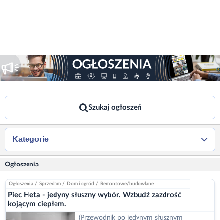
Szukaj ogłoszeń
Kategorie
Ogłoszenia
Ogłoszenia
/
Sprzedam
/
Dom i ogród
/
Remontowe/budowlane
Piec Heta - jedyny słuszny wybór. Wzbudź zazdrość
kojącym ciepłem.
(Przewodnik po jedynym słusznym