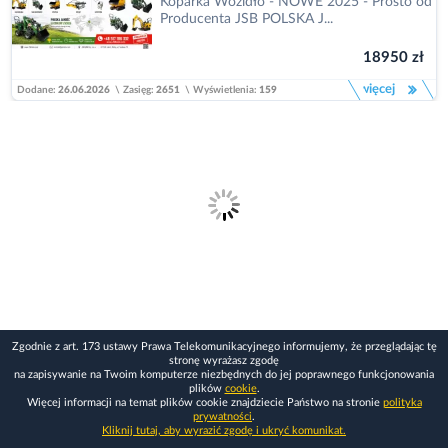
Koparka Wozidło - NOWE 2025 - Prosto od
Producenta JSB POLSKA J...
18950 zł
więcej
Dodane:
26.06.2026
\
Zasięg:
2651
\
Wyświetlenia:
159
Zgodnie z art. 173 ustawy Prawa Telekomunikacyjnego informujemy, że przeglądając tę
stronę wyrażasz zgodę
na zapisywanie na Twoim komputerze niezbędnych do jej poprawnego funkcjonowania
plików
cookie
.
Więcej informacji na temat plików cookie znajdziecie Państwo na stronie
polityka
prywatności
.
Kliknij tutaj, aby wyrazić zgodę i ukryć komunikat.