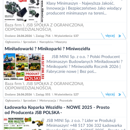
Klasy Minimaszyn - Najwyższa Jakość,
Innowacja i Bezpieczeństwo Jako wiodący
producent minimaszyn na tereni...
Baza firm
\
JSB SPÓŁKA Z OGRANICZONĄ
ODPOWIEDZIALNOŚCIĄ
więcej
Dodane:
26.06.2026
\
Zasięg:
716
\
Wyświetlenia:
137
Ogłoszenia
/
Sprzedam
/
Narzędzia / Maszyny
Miniładowarki ? Minikoparki ? Miniwozidła
JSB MINI Sp. z o.o. ? Polski Producent
Minimaszyn Budowlanych Miniładowarki ?
Minikoparki ? Miniwozidła Rocznik 2026 |
Fabrycznie nowe | Bez poś...
Baza firm
\
JSB SPÓŁKA Z OGRANICZONĄ
ODPOWIEDZIALNOŚCIĄ
więcej
Dodane:
26.06.2026
\
Zasięg:
551
\
Wyświetlenia:
127
Ogłoszenia
/
Sprzedam
/
Motoryzacja
/
Pozostałe
Ładowarka Koparka Wozidło - NOWE 2025 - Prosto
od Producenta JSB POLSKA -
JSB MINI Sp. z o.o. ? Lider w Produkcji
Minimaszyn! +48 517 106 332 Ładowarka