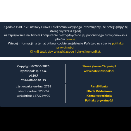
Zgodnie z art. 173 ustawy Prawa Telekomunikacyjnego informujemy, że przeglądając tę
stronę wyrażasz zgodę
na zapisywanie na Twoim komputerze niezbędnych do jej poprawnego funkcjonowania
plików
cookie
.
Więcej informacji na temat plików cookie znajdziecie Państwo na stronie
polityka
prywatności
.
Kliknij tutaj, aby wyrazić zgodę i ukryć komunikat.
Copyright © 2006-2026
Strona główna 24opole.pl
by 24opole sp. z o.o.
www.hotele.24opole.pl
v4.30.7
2026-08-06 01:15
użytkownicy on-line: 2718
Panel Klienta
rekord on-line: 129224
Oferta Reklamowa
wyświetleń: 1673269902
Kontakt z redakcją
Polityka prywatności