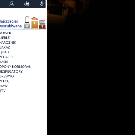
ROWER
MEBLE
NAROŻNIK
GARAŻ
QUAD
ZEGAREK
KASKI
OPONY KORMORAN
SEGREGATORY
DREWNO
ZLECĘ
BMW
RTV