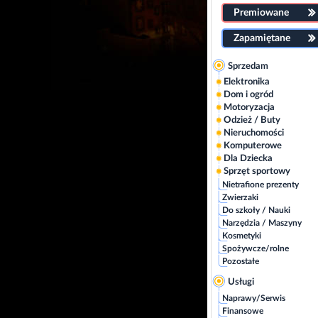
Premiowane
Zapamiętane
Sprzedam
Elektronika
Dom i ogród
Motoryzacja
Odzież / Buty
Nieruchomości
Komputerowe
Dla Dziecka
Sprzęt sportowy
Nietrafione prezenty
Zwierzaki
Do szkoły / Nauki
Narzędzia / Maszyny
Kosmetyki
Spożywcze/rolne
Pozostałe
Usługi
Naprawy/Serwis
Finansowe