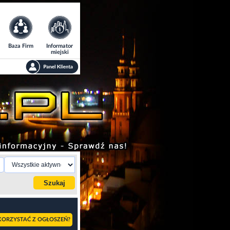
Baza Firm
Informator
miejski
KORZYSTAĆ Z OGŁOSZEŃ?