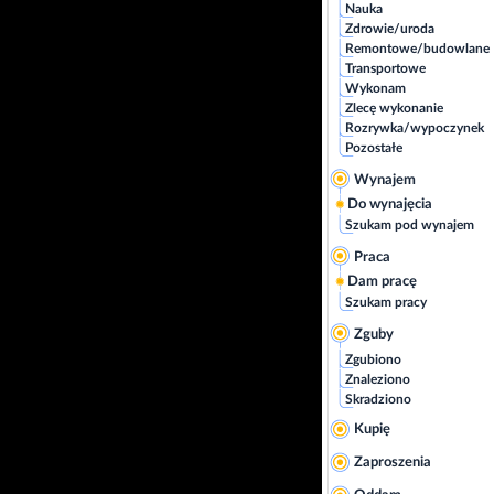
Nauka
Zdrowie/uroda
Remontowe/budowlane
Transportowe
Wykonam
Zlecę wykonanie
Rozrywka/wypoczynek
Pozostałe
Wynajem
Do wynajęcia
Szukam pod wynajem
Praca
Dam pracę
Szukam pracy
Zguby
Zgubiono
Znaleziono
Skradziono
Kupię
Zaproszenia