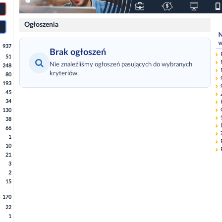
Ogłoszenia
937
Brak ogłoszeń
51
Nie znaleźliśmy ogłoszeń pasujących do wybranych
248
kryteriów.
80
193
45
34
130
38
66
1
10
21
3
2
15
170
22
1