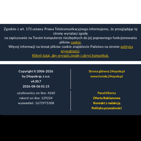
Zgodnie z art. 173 ustawy Prawa Telekomunikacyjnego informujemy, że przeglądając tę
stronę wyrażasz zgodę
na zapisywanie na Twoim komputerze niezbędnych do jej poprawnego funkcjonowania
plików
cookie
.
Więcej informacji na temat plików cookie znajdziecie Państwo na stronie
polityka
prywatności
.
Kliknij tutaj, aby wyrazić zgodę i ukryć komunikat.
Copyright © 2006-2026
Strona główna 24opole.pl
by 24opole sp. z o.o.
www.hotele.24opole.pl
v4.30.7
2026-08-06 01:15
użytkownicy on-line: 4260
Panel Klienta
rekord on-line: 129224
Oferta Reklamowa
wyświetleń: 1672975308
Kontakt z redakcją
Polityka prywatności