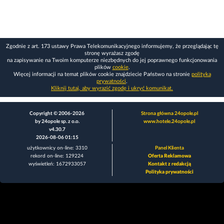
Zgodnie z art. 173 ustawy Prawa Telekomunikacyjnego informujemy, że przeglądając tę
stronę wyrażasz zgodę
na zapisywanie na Twoim komputerze niezbędnych do jej poprawnego funkcjonowania
plików
cookie
.
Więcej informacji na temat plików cookie znajdziecie Państwo na stronie
polityka
prywatności
.
Kliknij tutaj, aby wyrazić zgodę i ukryć komunikat.
Copyright © 2006-2026
Strona główna 24opole.pl
by 24opole sp. z o.o.
www.hotele.24opole.pl
v4.30.7
2026-08-06 01:15
użytkownicy on-line: 3310
Panel Klienta
rekord on-line: 129224
Oferta Reklamowa
wyświetleń: 1672933057
Kontakt z redakcją
Polityka prywatności