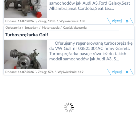
samochodów jak Audi A3,Ford Galaxy,Seat
Alhambra,Seat Cordoba,Seat Leo...
więcej
Dodane:
14.07.2026
\
Zasięg:
1205
\
Wyświetlenia:
138
Ogłoszenia
/
Sprzedam
/
Motoryzacja
/
Części/akcesoria
Turbosprężarka Golf
Oferujemy regenerowaną turbosprężarkę
do VW Golf nr 038253019C firmy Garrett.
Turbosprężarka pasuje również do takich
modeli samochodów jak Audi A3, S...
więcej
Dodane:
14.07.2026
\
Zasięg:
574
\
Wyświetlenia:
119