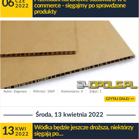
06
CZE
commerce - sięgajmy po sprawdzone
2022
produkty
Autor: Dagmara
Kliknięć: 1069
Komentarzy: 0
Zdjęć: 1
CZYTAJ DALEJ >>
Środa, 13 kwietnia 2022
Wódka będzie jeszcze droższa, niektórzy
13
KWI
sięgają po....
2022