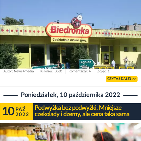
Autor: News4media
Kliknięć: 5060
Komentarzy: 4
Zdjęć: 1
CZYTAJ DALEJ >>
Poniedziałek, 10 października 2022
Podwyżka bez podwyżki. Mniejsze
10
PAŹ
czekolady i dżemy, ale cena taka sama
2022