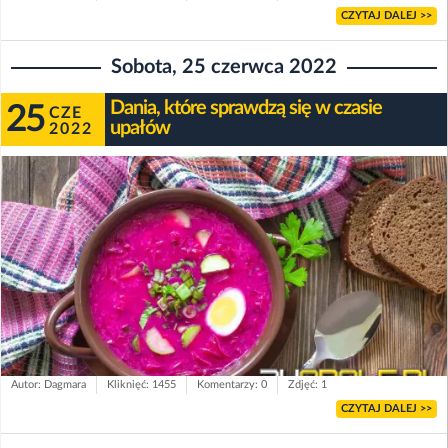
CZYTAJ DALEJ >>
Sobota, 25 czerwca 2022
Dania, które sprawdzą się w czasie
25
CZE
upałów
2022
Autor: Dagmara
Kliknięć: 1455
Komentarzy: 0
Zdjęć: 1
CZYTAJ DALEJ >>