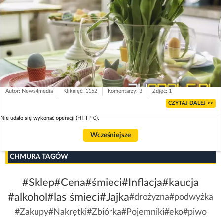
Autor: News4media
Kliknięć: 1152
Komentarzy: 3
Zdjęć: 1
CZYTAJ DALEJ >>
Nie udało się wykonać operacji (HTTP 0).
Wcześniejsze
CHMURA TAGÓW
#Sklep
#Cena
#śmieci
#Inflacja
#kaucja
#alkohol
#las śmieci
#Jajka
#drożyzna
#podwyżka
#Zakupy
#Nakrętki
#Zbiórka
#Pojemniki
#eko
#piwo