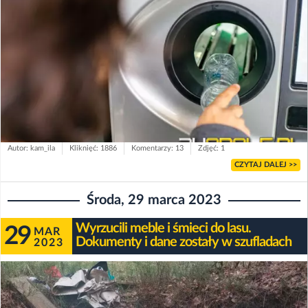
Autor: kam_ila
Kliknięć: 1886
Komentarzy: 13
Zdjęć: 1
CZYTAJ DALEJ >>
Środa, 29 marca 2023
Wyrzucili meble i śmieci do lasu.
29
MAR
Dokumenty i dane zostały w szufladach
2023