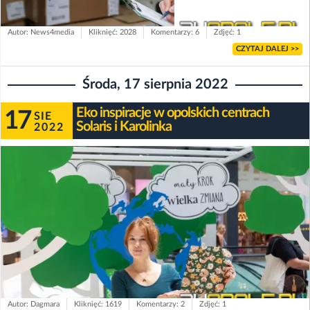
Autor: News4media
Kliknięć: 2028
Komentarzy: 6
Zdjęć: 1
CZYTAJ DALEJ >>
Środa, 17 sierpnia 2022
Eko inspiracje w opolskich centrach
17
SIE
Solaris i Karolinka
2022
Autor: Dagmara
Kliknięć: 1619
Komentarzy: 2
Zdjęć: 1