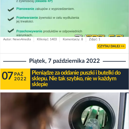
Autor: News4media
Kliknięć: 1403
Komentarzy: 8
Zdjęć: 1
CZYTAJ DALEJ >>
Piątek, 7 października 2022
Pieniądze za oddanie puszki i butelki do
07
PAŹ
sklepu. Nie tak szybko, nie w każdym
2022
sklepie