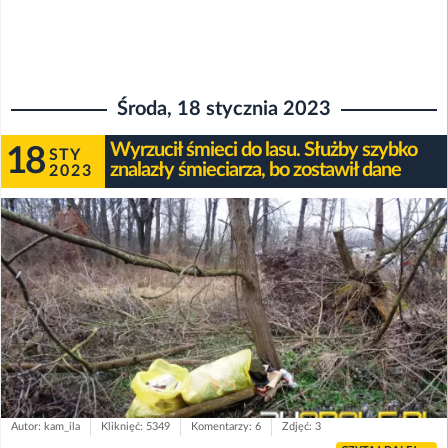
Środa, 18 stycznia 2023
Wyrzucił śmieci do lasu. Służby szybko
18
STY
znalazły śmieciarza, bo zostawił dane
2023
Autor: kam_ila
Kliknięć: 5349
Komentarzy: 6
Zdjęć: 3