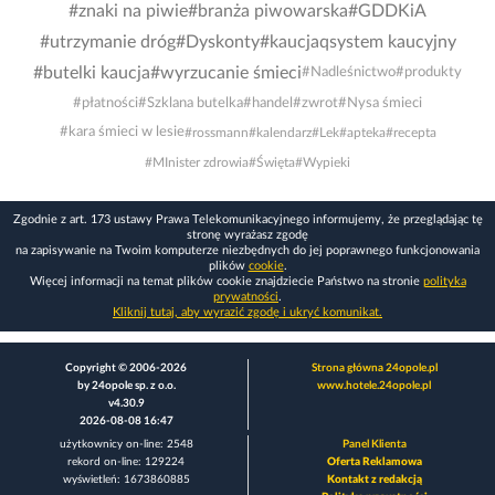
#znaki na piwie
#branża piwowarska
#GDDKiA
#utrzymanie dróg
#Dyskonty
#kaucjaqsystem kaucyjny
#butelki kaucja
#wyrzucanie śmieci
#Nadleśnictwo
#produkty
#płatności
#Szklana butelka
#handel
#zwrot
#Nysa śmieci
#kara śmieci w lesie
#rossmann
#kalendarz
#Lek
#apteka
#recepta
#MInister zdrowia
#Święta
#Wypieki
Zgodnie z art. 173 ustawy Prawa Telekomunikacyjnego informujemy, że przeglądając tę
stronę wyrażasz zgodę
na zapisywanie na Twoim komputerze niezbędnych do jej poprawnego funkcjonowania
plików
cookie
.
Więcej informacji na temat plików cookie znajdziecie Państwo na stronie
polityka
prywatności
.
Kliknij tutaj, aby wyrazić zgodę i ukryć komunikat.
Copyright © 2006-2026
Strona główna 24opole.pl
by 24opole sp. z o.o.
www.hotele.24opole.pl
v4.30.9
2026-08-08 16:47
użytkownicy on-line: 2548
Panel Klienta
rekord on-line: 129224
Oferta Reklamowa
wyświetleń: 1673860885
Kontakt z redakcją