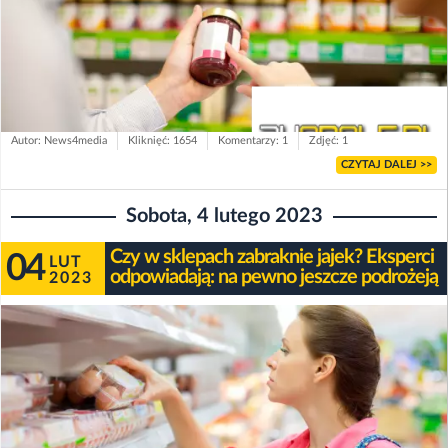
Autor: News4media
Kliknięć: 1654
Komentarzy: 1
Zdjęć: 1
CZYTAJ DALEJ >>
Sobota, 4 lutego 2023
Czy w sklepach zabraknie jajek? Eksperci
04
LUT
odpowiadają: na pewno jeszcze podrożeją
2023