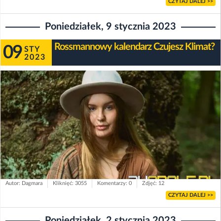
CZYTAJ DALEJ >>
Poniedziałek, 9 stycznia 2023
Rossmannowy kalendarz Czujesz Klimat?
09
STY
2023
Autor: Dagmara
Kliknięć: 3055
Komentarzy: 0
Zdjęć: 12
CZYTAJ DALEJ >>
Poniedziałek, 2 stycznia 2023