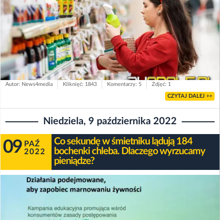
Autor: News4media
Kliknięć: 1843
Komentarzy: 5
Zdjęć: 1
CZYTAJ DALEJ >>
Niedziela, 9 października 2022
Co sekundę w śmietniku lądują 184
09
PAŹ
bochenki chleba. Dlaczego wyrzucamy
2022
pieniądze?