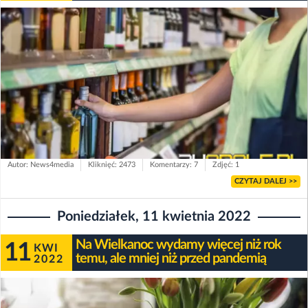
Autor: News4media
Kliknięć: 2473
Komentarzy: 7
Zdjęć: 1
CZYTAJ DALEJ >>
Poniedziałek, 11 kwietnia 2022
Na Wielkanoc wydamy więcej niż rok
11
KWI
temu, ale mniej niż przed pandemią
2022