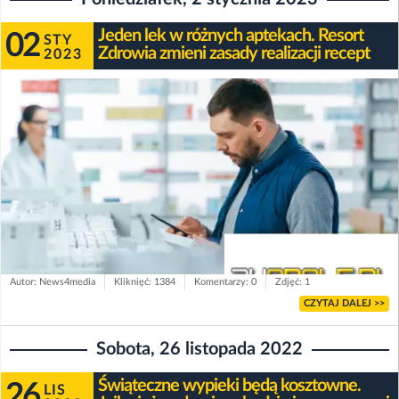
Jeden lek w różnych aptekach. Resort
02
STY
Zdrowia zmieni zasady realizacji recept
2023
Autor: News4media
Kliknięć: 1384
Komentarzy: 0
Zdjęć: 1
CZYTAJ DALEJ >>
Sobota, 26 listopada 2022
Świąteczne wypieki będą kosztowne.
26
LIS