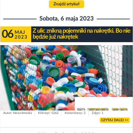
Znajdź artykuł
Sobota, 6 maja 2023
Z ulic znikną pojemniki na nakrętki. Bo nie
06
MAJ
będzie już nakrętek
2023
Autor: News4media
Kliknięć: 5262
Komentarzy: 2
Zdjęć: 1
CZYTAJ DALEJ >>