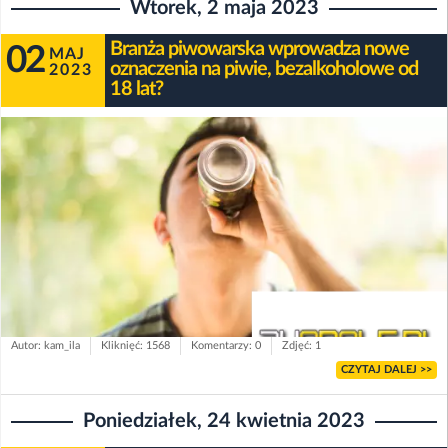
Wtorek, 2 maja 2023
Branża piwowarska wprowadza nowe
02
MAJ
oznaczenia na piwie, bezalkoholowe od
2023
18 lat?
Autor: kam_ila
Kliknięć: 1568
Komentarzy: 0
Zdjęć: 1
CZYTAJ DALEJ >>
Poniedziałek, 24 kwietnia 2023