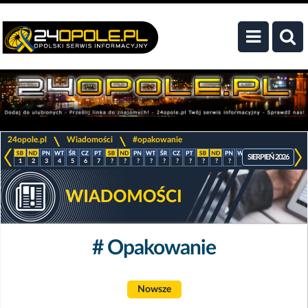
>
>
24opole.pl
Wiadomości
#opakowanie
SIERPIEŃ 2026
1
2
3
4
5
6
7
?
?
?
?
?
?
?
?
?
?
?
?
?
?
?
# Opakowanie
Nowsze