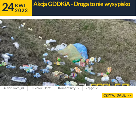
Akcja GDDKiA - Droga to nie wysypisko
24
KWI
2023
Autor: kam_ila
Kliknięć: 1191
Komentarzy: 2
Zdjęć: 2
CZYTAJ DALEJ >>