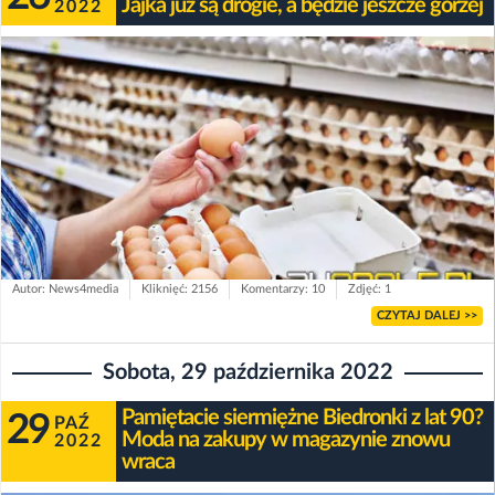
Jajka już są drogie, a będzie jeszcze gorzej
2022
Autor: News4media
Kliknięć: 2156
Komentarzy: 10
Zdjęć: 1
CZYTAJ DALEJ >>
Sobota, 29 października 2022
Pamiętacie siermiężne Biedronki z lat 90?
29
PAŹ
Moda na zakupy w magazynie znowu
2022
wraca