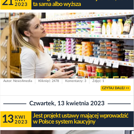
21
ta sama albo wyższa
2023
Autor: News4media
Kliknięć: 2478
Komentarzy: 3
Zdjęć: 1
CZYTAJ DALEJ >>
Czwartek, 13 kwietnia 2023
Jest projekt ustawy mającej wprowadzić
13
KWI
w Polsce system kaucyjny
2023