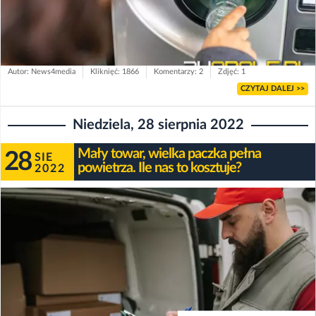
Autor: News4media
Kliknięć: 1866
Komentarzy: 2
Zdjęć: 1
CZYTAJ DALEJ >>
Niedziela, 28 sierpnia 2022
Mały towar, wielka paczka pełna
28
SIE
powietrza. Ile nas to kosztuje?
2022