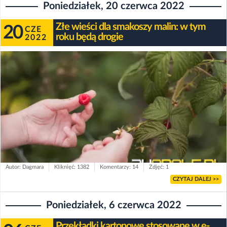
Poniedziałek, 20 czerwca 2022
Złe wieści dla smakoszy malin: w tym
20
CZE
roku będą drogie
2022
Autor: Dagmara
Kliknięć: 1382
Komentarzy: 14
Zdjęć: 1
CZYTAJ DALEJ >>
Poniedziałek, 6 czerwca 2022
Przekładki kartonowe stosowane w e-