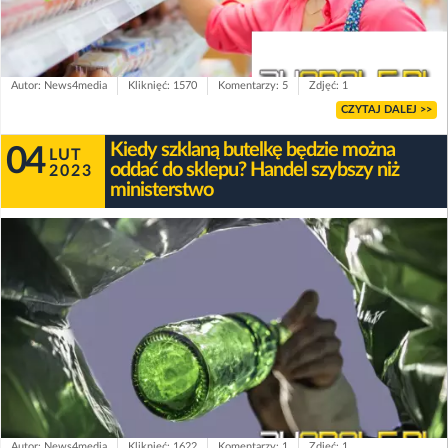
Autor: News4media
Kliknięć: 1570
Komentarzy: 5
Zdjęć: 1
CZYTAJ DALEJ >>
Kiedy szklaną butelkę będzie można
04
LUT
oddać do sklepu? Handel szybszy niż
2023
ministerstwo
Autor: News4media
Kliknięć: 1622
Komentarzy: 1
Zdjęć: 1