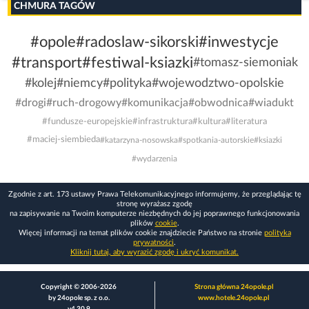
CHMURA TAGÓW
#opole
#radoslaw-sikorski
#inwestycje
#transport
#festiwal-ksiazki
#tomasz-siemoniak
#kolej
#niemcy
#polityka
#wojewodztwo-opolskie
#drogi
#ruch-drogowy
#komunikacja
#obwodnica
#wiadukt
#fundusze-europejskie
#infrastruktura
#kultura
#literatura
#maciej-siembieda
#katarzyna-nosowska
#spotkania-autorskie
#ksiazki
#wydarzenia
Zgodnie z art. 173 ustawy Prawa Telekomunikacyjnego informujemy, że przeglądając tę
stronę wyrażasz zgodę
na zapisywanie na Twoim komputerze niezbędnych do jej poprawnego funkcjonowania
plików
cookie
.
Więcej informacji na temat plików cookie znajdziecie Państwo na stronie
polityka
prywatności
.
Kliknij tutaj, aby wyrazić zgodę i ukryć komunikat.
Copyright © 2006-2026
Strona główna 24opole.pl
by 24opole sp. z o.o.
www.hotele.24opole.pl