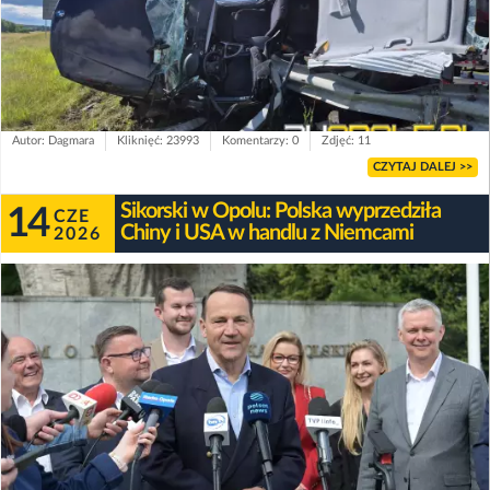
Autor: Dagmara
Kliknięć: 23993
Komentarzy: 0
Zdjęć: 11
CZYTAJ DALEJ >>
Sikorski w Opolu: Polska wyprzedziła
14
CZE
Chiny i USA w handlu z Niemcami
2026