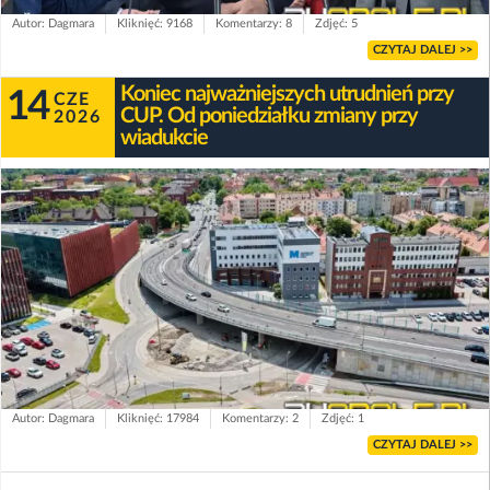
Autor: Dagmara
Kliknięć: 9168
Komentarzy: 8
Zdjęć: 5
CZYTAJ DALEJ >>
Koniec najważniejszych utrudnień przy
14
CZE
CUP. Od poniedziałku zmiany przy
2026
wiadukcie
Autor: Dagmara
Kliknięć: 17984
Komentarzy: 2
Zdjęć: 1
CZYTAJ DALEJ >>