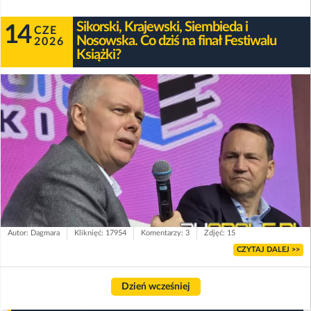
Sikorski, Krajewski, Siembieda i
14
CZE
Nosowska. Co dziś na finał Festiwalu
2026
Książki?
Autor: Dagmara
Kliknięć: 17954
Komentarzy: 3
Zdjęć: 15
CZYTAJ DALEJ >>
Dzień wcześniej