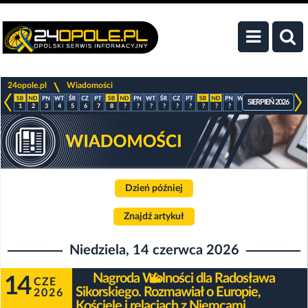
>
24opole.pl
Wiadomości
SIERPIEŃ 2026
1
2
3
4
5
6
7
8
?
?
?
?
?
?
?
?
?
?
?
?
?
?
Dzień później
Znajdź artykuł
Niedziela, 14 czerwca 2026
Nagroda Wolności dla Radosława
14
CZE
Sikorskiego. Rozmawiał o Europie,
2026
Kościele i relacjach z Niemcami