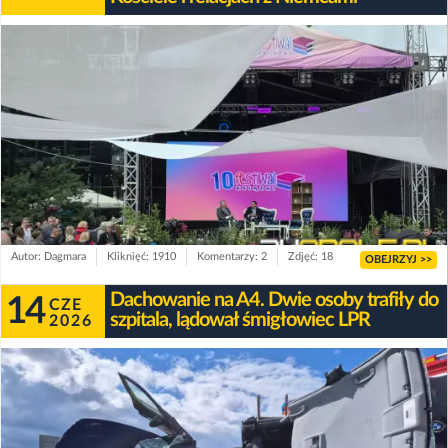
Autor: Dagmara
Kliknięć: 1910
Komentarzy: 2
Zdjęć: 18
OBEJRZYJ >>
Dachowanie na A4. Dwie osoby trafiły do
14
CZE
szpitala, lądował śmigłowiec LPR
2026