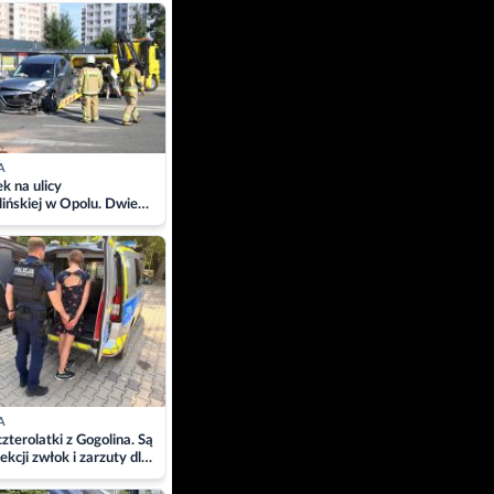
ach
A
 na ulicy
ińskiej w Opolu. Dwie
 szpitalu
A
zterolatki z Gogolina. Są
ekcji zwłok i zarzuty dla