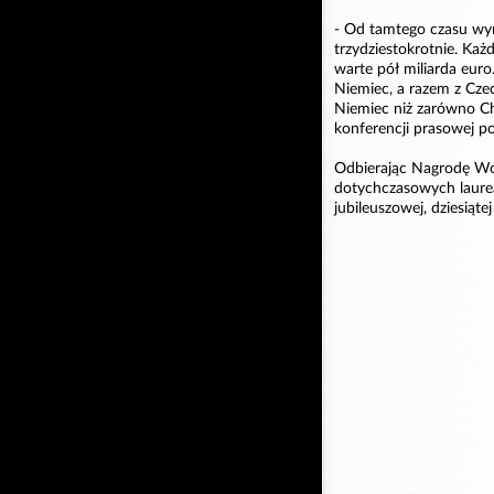
- Od tamtego czasu wy
trzydziestokrotnie. Każ
warte pół miliarda euro
Niemiec, a razem z Cz
Niemiec niż zarówno Ch
konferencji prasowej po
Odbierając Nagrodę Wol
dotychczasowych laure
jubileuszowej, dziesiątej