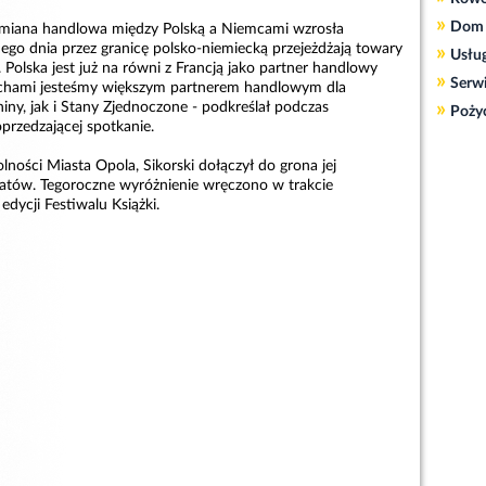
»
Dom 
miana handlowa między Polską a Niemcami wzrosła
dego dnia przez granicę polsko-niemiecką przejeżdżają towary
»
Usłu
. Polska jest już na równi z Francją jako partner handlowy
»
Serw
echami jesteśmy większym partnerem handlowym dla
»
iny, jak i Stany Zjednoczone - podkreślał podczas
Poży
przedzającej spotkanie.
ności Miasta Opola, Sikorski dołączył do grona jej
atów. Tegoroczne wyróżnienie wręczono w trakcie
 edycji Festiwalu Książki.