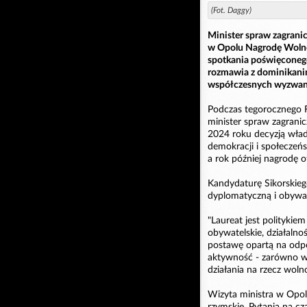
(Fot. Daggy)
Minister spraw zagrani
w Opolu Nagrodę Wolno
spotkania poświęconego
rozmawia z dominikanin
współczesnych wyzwan
Podczas tegorocznego F
minister spraw zagrani
2024 roku decyzją wład
demokracji i społeczeń
a rok później nagrodę 
Kandydaturę Sikorskiego
dyplomatyczną i obywat
"Laureat jest politykie
obywatelskie, działaln
postawę opartą na odpo
aktywność - zarówno w 
działania na rzecz woln
Wizyta ministra w Opol