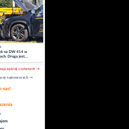
A
k na DW 414 w
ach. Droga jest
owana
najczęściej czytanych →
cej najnowszych →
b nas!
szenia
a
ajem
ry