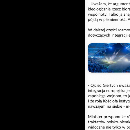
- Uważam, że argumente
ideologicznie rzecz bio
wspólnoty. I albo ją zn
pójdą w plemienność. Al
W dalszej części rozmo
dotyczących integracji e
- Ojciec Giertych uważa
integracja europejska j
zapobiega wojnom, to j
I że rolą Kościoła inst
nawzajem na siebie - m
Minister przypomniał r
traktatów polsko-niemi
widoczne nie tylko w po