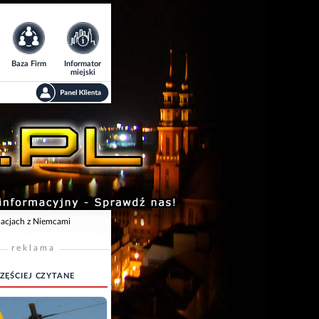
Baza Firm
Informator
miejski
lacjach z Niemcami
reklama
ZĘŚCIEJ CZYTANE