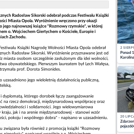
cznych Radosław Sikorski odebrał podczas Festiwalu Książki
ści Miasta Opola. Wyróżnienie wręczono przy okazji
 jego najnowszej książce "Rozmowy rzymskie", w której
em o. Wojciechem Giertychem o Kościele, Europie i
iach Zachodu.
estiwalu Książki Nagrodę Wolności Miasta Opola odebrał
2 SIERP
Ponad 1
cznych Radosław Sikorski. Wyróżnienie przyznawane jest od
Karolin
z miasta osobom szczególnie zasłużonym dla idei wolności,
przez Ba
stwa obywatelskiego. Pierwszym laureatem był Lech Wałęsa,
Aktuali
otrzymała prof. Dorota Simonides.
 uzasadniono jego wieloletnią działalnością publiczną,
elską.
m i dyplomatą, którego dorobek łączy zaangażowanie
ość na rzecz demokracji, międzynarodową współpracę oraz
wiedzialności i solidarności. Jego wielowymiarowa
kraju, jak i na arenie międzynarodowej - stanowi wzór
20 LIPC
ości, pokoju i wspólnego dobra" - napisano w uzasadnieniu.
Zdarzen
pojazdó
u związana była również z promocją książki "Rozmowy
z kiero