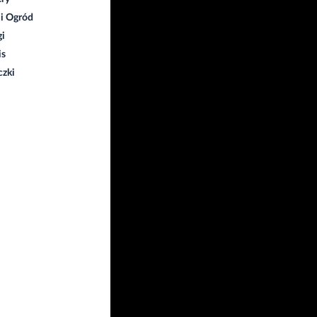
i Ogród
gi
is
czki