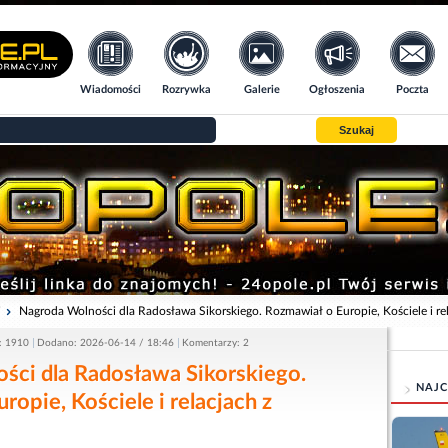
Wiadomości
Rozrywka
Galerie
Ogłoszenia
Poczta
Szukaj
i
Nagroda Wolności dla Radosława Sikorskiego. Rozmawiał o Europie, Kościele i re
: 1910
Dodano: 2026-06-14 / 18:46
Komentarzy: 2
ści dla Radosława Sikorskiego.
NAJC
ropie, Kościele i relacjach z