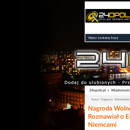
24opole.pl
Wiadomośc
Autor: Dagmara
Wyświetleń
Nagroda Wolno
Rozmawiał o Eu
Niemcami