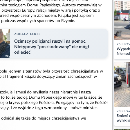
as niepokoju", napisanej wspólnie z o. Wojciechem
kajdank
etnim teologiem Domu Papieskiego. Autorzy rozmawiają w
, przyszłości Europy, relacji między wiarą i polityką oraz o
przed współczesnym Zachodem. Książka jest zapisem
podczas wspólnych spacerów po Rzymie.
ZOBACZ TAKZE
Ozimscy policjanci ruszyli na pomoc.
25 LIPC
Nietypowy "poszkodowany" nie mógł
Wypadek
odlecieć
Niemodl
osoby w
olu jednym z tematów była przyszłość chrześcijaństwa w
wołał fragment książki dotyczący zmian zachodzących w
szokuje i zmusi do myślenia naszą hierarchię i naszą
to to, że teolog Domu Papieskiego mówi w tej książce, że
 się o kryzys polskiego Kościoła. Polegający na tym, że Kościół
erzący. I że wyjdzie z tego wzmocniony - mówił minister.
28 LIPC
Śmierć c
i odniósł się także do miejsca chrześcijaństwa we
wyniki s
matki