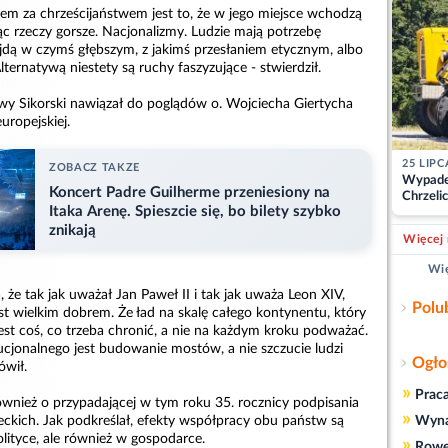
m za chrześcijaństwem jest to, że w jego miejsce wchodzą
rąc rzeczy gorsze. Nacjonalizmy. Ludzie mają potrzebę
ajdą w czymś głębszym, z jakimś przesłaniem etycznym, albo
ternatywą niestety są ruchy faszyzujące - stwierdził.
wy Sikorski nawiązał do poglądów o. Wojciecha Giertycha
uropejskiej.
25 LIPC
ZOBACZ TAKZE
Wypade
Koncert Padre Guilherme przeniesiony na
Chrzelic
Itaka Arenę. Spieszcie się, bo bilety szybko
zablok
znikają
Więcej 
Wię
, że tak jak uważał Jan Paweł II i tak jak uważa Leon XIV,
Polu
est wielkim dobrem. Że ład na skalę całego kontynentu, który
est coś, co trzeba chronić, a nie na każdym kroku podważać.
ytucjonalnego jest budowanie mostów, a nie szczucie ludzi
Ogło
ówił.
»
Prac
ównież o przypadającej w tym roku 35. rocznicy podpisania
»
eckich. Jak podkreślał, efekty współpracy obu państw są
Wyn
lityce, ale również w gospodarce.
»
Rowe