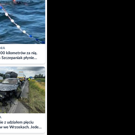
NIA
00 kilometrów za nią.
a Szczepaniak płynie
łtyk dla Piotra.
zacja
A
ie z udziałem pięciu
w we Wrzoskach. Jeden
wców zabrany w