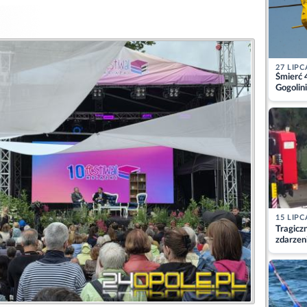
27 LIPC
Śmierć 
Gogolini
matkę
15 LIPC
Tragicz
zdarzen