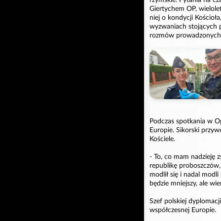
rzymskie. Pytania na cz
Giertychem OP, wielol
niej o kondycji Kościoła
wyzwaniach stojących 
rozmów prowadzonych 
Podczas spotkania w Op
Europie. Sikorski przy
Kościele.
- To, co mam nadzieję z
republikę proboszczów, 
modlił się i nadal modli
będzie mniejszy, ale wi
Szef polskiej dyplomacj
współczesnej Europie.