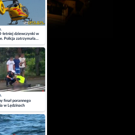
A
4-letniej dziewczynki w
e. Policja zatrzymała
A
ny finał porannego
ia w Lędzinach