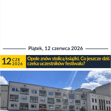
Piątek, 12 czerwca 2026
Opole znów stolicą książki. Co jeszcze dziś
12
CZE
czeka uczestników festiwalu?
2026