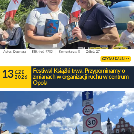
Autor: Dagmara
Kliknięć: 9703
Komentarzy: 0
Zdjęć: 27
CZYTAJ DALEJ >>
Festiwal Książki trwa. Przypominamy o
13
CZE
zmianach w organizacji ruchu w centrum
2026
Opola