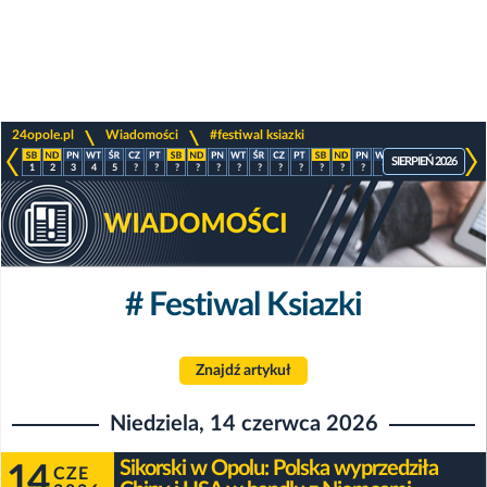
>
>
24opole.pl
Wiadomości
#festiwal ksiazki
SIERPIEŃ 2026
1
2
3
4
5
?
?
?
?
?
?
?
?
?
?
?
?
?
?
?
?
?
# Festiwal Ksiazki
Znajdź artykuł
Niedziela, 14 czerwca 2026
Sikorski w Opolu: Polska wyprzedziła
14
CZE