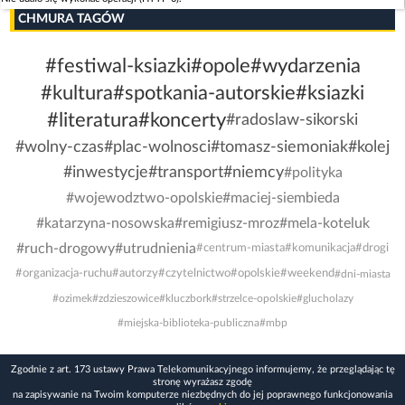
CHMURA TAGÓW
#festiwal-ksiazki
#opole
#wydarzenia
#kultura
#spotkania-autorskie
#ksiazki
#literatura
#koncerty
#radoslaw-sikorski
#wolny-czas
#plac-wolnosci
#tomasz-siemoniak
#kolej
#inwestycje
#transport
#niemcy
#polityka
#wojewodztwo-opolskie
#maciej-siembieda
#katarzyna-nosowska
#remigiusz-mroz
#mela-koteluk
#ruch-drogowy
#utrudnienia
#centrum-miasta
#komunikacja
#drogi
#organizacja-ruchu
#autorzy
#czytelnictwo
#opolskie
#weekend
#dni-miasta
#ozimek
#zdzieszowice
#kluczbork
#strzelce-opolskie
#glucholazy
#miejska-biblioteka-publiczna
#mbp
Zgodnie z art. 173 ustawy Prawa Telekomunikacyjnego informujemy, że przeglądając tę
stronę wyrażasz zgodę
na zapisywanie na Twoim komputerze niezbędnych do jej poprawnego funkcjonowania