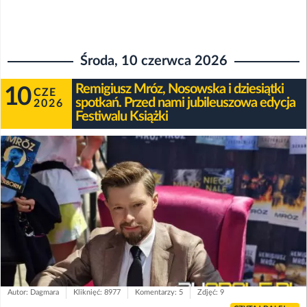
Środa, 10 czerwca 2026
Remigiusz Mróz, Nosowska i dziesiątki
10
CZE
spotkań. Przed nami jubileuszowa edycja
2026
Festiwalu Książki
Autor: Dagmara
Kliknięć: 8977
Komentarzy: 5
Zdjęć: 9