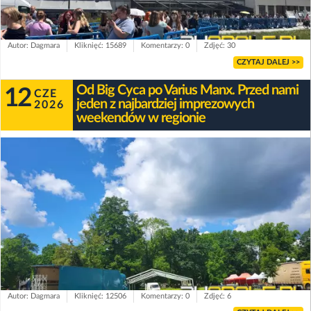
Autor: Dagmara
Kliknięć: 15689
Komentarzy: 0
Zdjęć: 30
CZYTAJ DALEJ >>
Od Big Cyca po Varius Manx. Przed nami
12
CZE
jeden z najbardziej imprezowych
2026
weekendów w regionie
Autor: Dagmara
Kliknięć: 12506
Komentarzy: 0
Zdjęć: 6