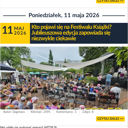
CZYTAJ DALEJ >>
Poniedziałek, 11 maja 2026
Kto pojawi się na Festiwalu Książki?
11
MAJ
Jubileuszowa edycja zapowiada się
2026
niezwykle ciekawie
Autor: Dagmara
Kliknięć: 2595
Komentarzy: 3
Zdjęć: 8
CZYTAJ DALEJ >>
Nie udało się wykonać operacji (HTTP 0).