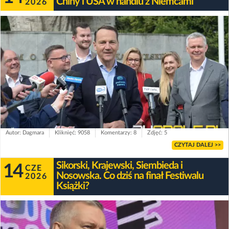
Chiny i USA w handlu z Niemcami
2026
Autor: Dagmara
Kliknięć: 9058
Komentarzy: 8
Zdjęć: 5
CZYTAJ DALEJ >>
Sikorski, Krajewski, Siembieda i
14
CZE
Nosowska. Co dziś na finał Festiwalu
2026
Książki?