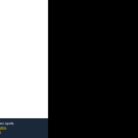
asz zgodę
okie
.
i
.