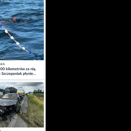
NIA
00 kilometrów za nią.
a Szczepaniak płynie
łtyk dla Piotra.
zacja