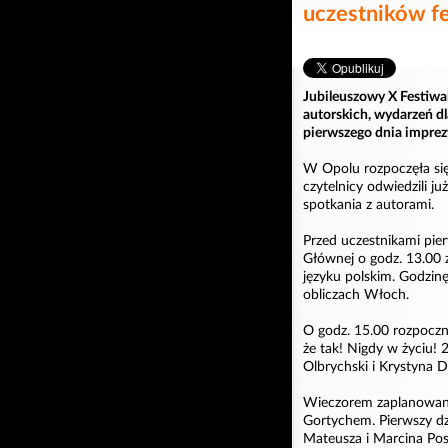
uczestników f
Jubileuszowy X Festiwal
autorskich, wydarzeń dla
pierwszego dnia imprez
W Opolu rozpoczęła się 
czytelnicy odwiedzili 
spotkania z autorami.
Przed uczestnikami pier
Głównej o godz. 13.00 z
języku polskim. Godzin
obliczach Włoch.
O godz. 15.00 rozpoczn
że tak! Nigdy w życiu! 2
Olbrychski i Krystyna 
Wieczorem zaplanowano
Gortychem. Pierwszy dz
Mateusza i Marcina Posp