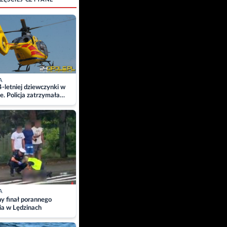
A
4-letniej dziewczynki w
e. Policja zatrzymała
A
ny finał porannego
ia w Lędzinach