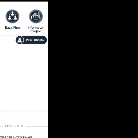
Baza Firm
Informator
miejski
reklama
ZĘŚCIEJ CZYTANE