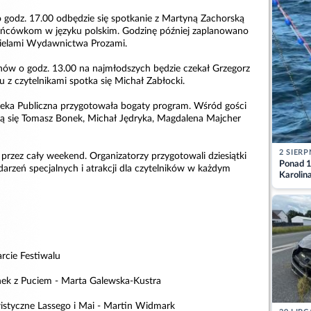
o godz. 17.00 odbędzie się spotkanie z Martyną Zachorską
ńcówkom w języku polskim. Godzinę później zaplanowano
ielami Wydawnictwa Prozami.
ów o godz. 13.00 na najmłodszych będzie czekał Grzegorz
 z czytelnikami spotka się Michał Zabłocki.
teka Publiczna przygotowała bogaty program. Wśród gości
ją się Tomasz Bonek, Michał Jędryka, Magdalena Majcher
2 SIERP
 przez cały weekend. Organizatorzy przygotowali dziesiątki
Ponad 1
arzeń specjalnych i atrakcji dla czytelników w każdym
Karolin
przez Ba
Aktuali
rcie Festiwalu
nek z Puciem - Marta Galewska-Kustra
istyczne Lassego i Mai - Martin Widmark