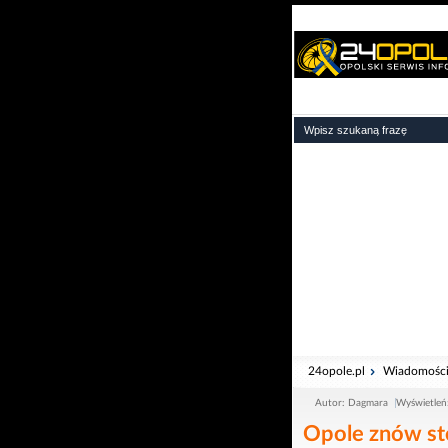
24opole.pl
Wiadomośc
Autor: Dagmara
Wyświetleń
Opole znów sto