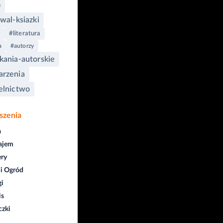
e
iwal-ksiazki
#literatura
a
#autorzy
kania-autorskie
rzenia
elnictwo
szenia
a
ajem
ry
i Ogród
gi
is
czki