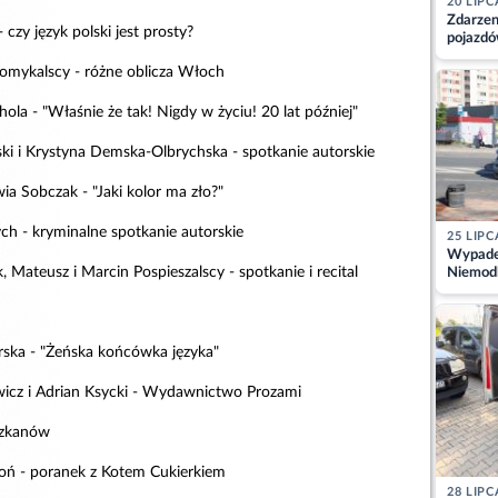
20 LIPC
Zdarzen
 czy język polski jest prosty?
pojazdó
z kiero
Pomykalscy - różne oblicza Włoch
kajdank
ola - "Właśnie że tak! Nigdy w życiu! 20 lat później"
ski i Krystyna Demska-Olbrychska - spotkanie autorskie
ia Sobczak - "Jaki kolor ma zło?"
ch - kryminalne spotkanie autorskie
25 LIPC
Wypadek
 Mateusz i Marcin Pospieszalscy - spotkanie i recital
Niemodl
osoby w
ska - "Żeńska końcówka języka"
wicz i Adrian Ksycki - Wydawnictwo Prozami
szkanów
oń - poranek z Kotem Cukierkiem
28 LIPC