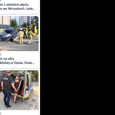
A
ie z udziałem pięciu
w we Wrzoskach. Jeden
wców zabrany w
ach
A
 na ulicy
ińskiej w Opolu. Dwie
 szpitalu
A