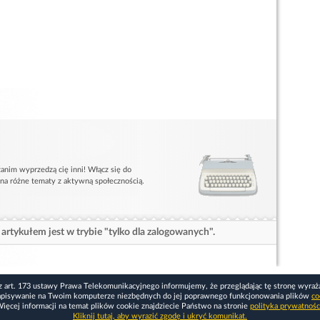
anim wyprzedzą cię inni! Włącz się do
 na różne tematy z aktywną społecznością.
artykułem jest w trybie "tylko dla zalogowanych".
z art. 173 ustawy Prawa Telekomunikacyjnego informujemy, że przeglądając tę stronę wyraż
apisywanie na Twoim komputerze niezbędnych do jej poprawnego funkcjonowania plików
co
ięcej informacji na temat plików cookie znajdziecie Państwo na stronie
polityka prywatnośc
Kliknij tutaj, aby wyrazić zgodę i ukryć komunikat.