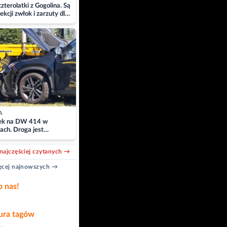
zterolatki z Gogolina. Są
ekcji zwłok i zarzuty dla
A
k na DW 414 w
ach. Droga jest
owana
najczęściej czytanych →
cej najnowszych →
b nas!
ra tagów