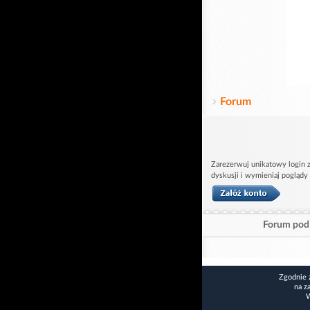
Forum
Zarezerwuj unikatowy login z
dyskusji i wymieniaj poglądy
Forum pod 
Zgodnie 
na z
W