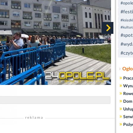
#opol
#fest
#ksiazki
#kultur
#spot
#wyda
#czyt
Ogło
»
Prac
»
Wyn
»
Rowe
»
Dom 
»
Usłu
»
Serw
reklama
»
Poży