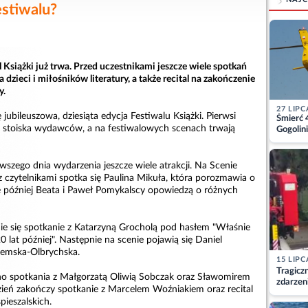
estiwalu?
 Książki już trwa. Przed uczestnikami jeszcze wiele spotkań
 dzieci i miłośników literatury, a także recital na zakończenie
y.
27 LIPC
jubileuszowa, dziesiąta edycja Festiwalu Książki. Pierwsi
Śmierć 
już stoiska wydawców, a na festiwalowych scenach trwają
Gogolini
matkę
wszego dnia wydarzenia jeszcze wiele atrakcji. Na Scenie
 czytelnikami spotka się Paulina Mikuła, która porozmawia o
ę później Beata i Paweł Pomykalscy opowiedzą o różnych
ie się spotkanie z Katarzyną Grocholą pod hasłem "Właśnie
0 lat później". Następnie na scenie pojawią się Daniel
Demska-Olbrychska.
15 LIPC
Tragicz
 spotkania z Małgorzatą Oliwią Sobczak oraz Sławomirem
zdarzen
ień zakończy spotkanie z Marcelem Woźniakiem oraz recital
ieszalskich.