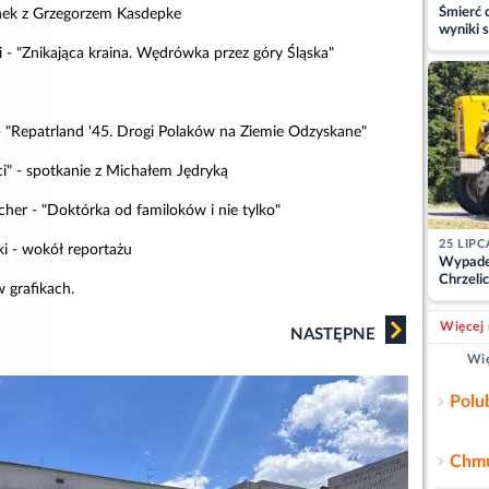
Śmierć c
anek z Grzegorzem Kasdepke
wyniki s
matki
 - "Znikająca kraina. Wędrówka przez góry Śląska"
 "Repatrland '45. Drogi Polaków na Ziemie Odzyskane"
ci" - spotkanie z Michałem Jędryką
her - "Doktórka od familoków i nie tylko"
25 LIPC
ki - wokół reportażu
Wypade
Chrzelic
 grafikach.
zablok
Więcej 
NASTĘPNE
Wię
Polu
Chmu