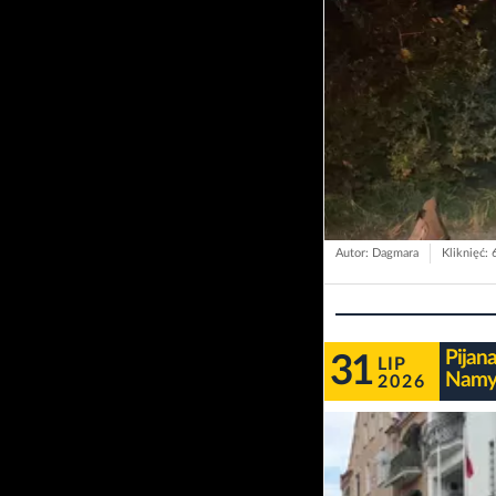
Autor: Dagmara
Kliknięć:
Pijan
31
LIP
Namysł
2026