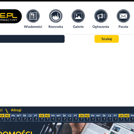
Wiadomości
Rozrywka
Galerie
Ogłoszenia
Poczta
Szukaj
>
ci
#drogi
?
?
?
?
?
?
?
?
?
?
?
?
?
?
?
?
?
?
?
?
?
?
?
?