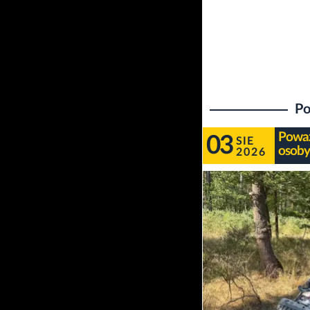
Po
Poważ
03
SIE
osob
2026