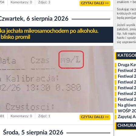
znakiem > be
704
Komentarzy: 0
Zdjęć: 3
CZYTAJ DALEJ >>
Szukając rac
krótszych niż
Czwartek, 6 sierpnia 2026
będą pomijan
Jeżeli wynik
założeń, zmi
tka jechała mikrosamochodem po alkoholu.
itp. lub napi
blisko promil
hasło i spod
się usprawn
KATEGO
Druga K
Festiwal 
Festiwal 
Festiwal 
Festiwal 
Festiwal 
Festiwal 
Na główn
WOŚP 2
881
Komentarzy: 0
Zdjęć: 1
Zapytaj 
CZYTAJ DALEJ >>
CHMURA
Środa, 5 sierpnia 2026