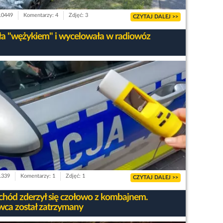
 10449
Komentarzy: 4
Zdjęć: 3
CZYTAJ DALEJ >>
ła "wężykiem" i wycelowała w radiowóz
 1339
Komentarzy: 1
Zdjęć: 1
CZYTAJ DALEJ >>
hód zderzył się czołowo z kombajnem.
wca został zatrzymany