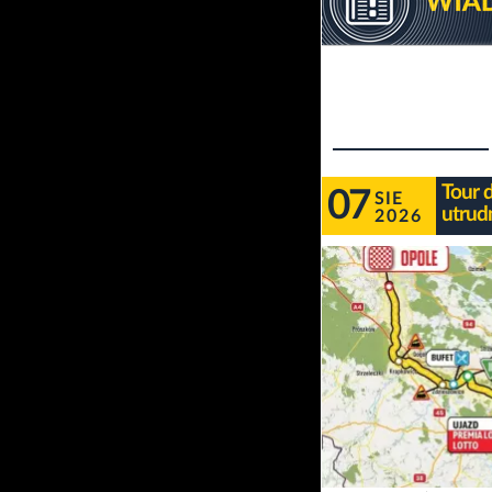
Tour 
07
SIE
utrudn
2026