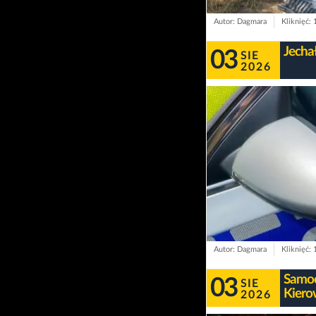
Autor: Dagmara
Kliknięć:
Jecha
03
SIE
2026
Autor: Dagmara
Kliknięć:
Samoc
03
SIE
Kiero
2026