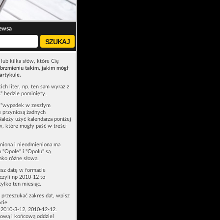
ewsa
lub kilka słów, które Cię
brzmieniu takim, jakim mógł
artykule.
ich liter, np. ten sam wyraz z
ś" będzie pominięty.
u "wypadek w zeszłym
e przyniosą żadnych
Należy użyć kalendarza poniżej
ów, które mogły paść w treści
niona i nieodmieniona ma
p "Opole" i "Opolu" są
ako różne słowa.
esz datę w formacie
zyli np 2010-12 to
tylko ten miesiąc.
z przeszukać zakres dat, wpisz
cie
 2010-3-12, 2010-12-12.
ową i końcową oddziel