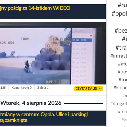
#r
yjny pościg za 14-latkiem WIDEO
#opo
#be
#
#tra
#infras
#gł
#po
#to
#kola
 1125
Komentarzy: 0
Zdjęć: 1
CZYTAJ DALEJ >>
#
Wtorek, 4 sierpnia 2026
#droga-
#re
zmiany w centrum Opola. Ulice i parkingi
ną zamknięte
#po
#p