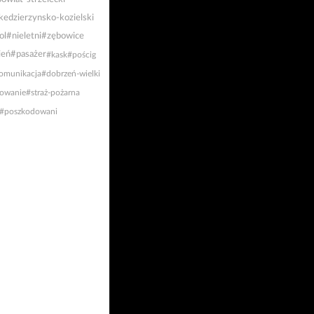
kedzierzynsko-kozielski
ol
#nieletni
#zębowice
ień
#pasażer
#kask
#pościg
omunikacja
#dobrzeń-wielki
owanie
#straż-pożarna
#poszkodowani