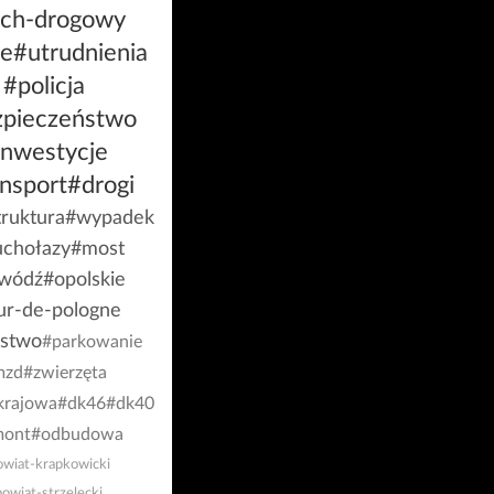
uch-drogowy
le
#utrudnienia
#policja
zpieczeństwo
inwestycje
nsport
#drogi
truktura
#wypadek
uchołazy
#most
wódź
#opolskie
ur-de-pologne
rstwo
#parkowanie
mzd
#zwierzęta
krajowa
#dk46
#dk40
mont
#odbudowa
wiat-krapkowicki
owiat-strzelecki