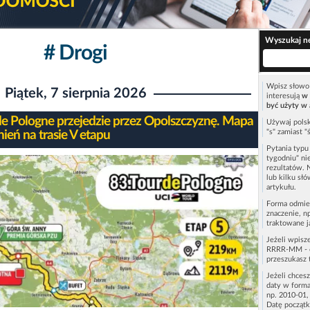
Wyszukaj n
# Drogi
Wpisz słowo 
Piątek, 7 sierpnia 2026
interesują
w 
być użyty w 
de Pologne przejedzie przez Opolszczyznę. Mapa
Używaj polsk
"s" zamiast "
ień na trasie V etapu
Pytania typ
tygodniu" ni
rezultatów. 
lub kilku sł
artykułu.
Forma odmie
znaczenie, n
traktowane j
Jeżeli wpisz
RRRR-MM - c
przeszukasz 
Jeżeli chces
daty w forma
np. 2010-01,
Datę początk