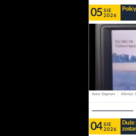
Polic
05
SIE
2026
Autor: Dagmara
Kliknięć:
Duże 
04
SIE
zosta
2026