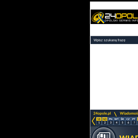
>
24opole.pl
Wiadomoś
1
2
3
4
5
6
?