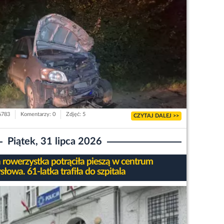
 6783
Komentarzy: 0
Zdjęć: 5
CZYTAJ DALEJ >>
Piątek, 31 lipca 2026
a rowerzystka potrąciła pieszą w centrum
owa. 61-latka trafiła do szpitala