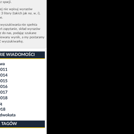
z spacji.
zej nie wpisuj wyrazów
 3 litery (takich jak
na
,
w
,
i
),
e.
 wyszukiwania nie spełnia
eń zapytanie, skład wyrazów
sz do nas, podając szukane
ziewany wynik, a my postaramy
ić wyszukiwarkę.
RIE WIADOMOŚCI
awa
2011
2014
2015
2016
2017
2018
ą
018
Adwokata
 TAGÓW