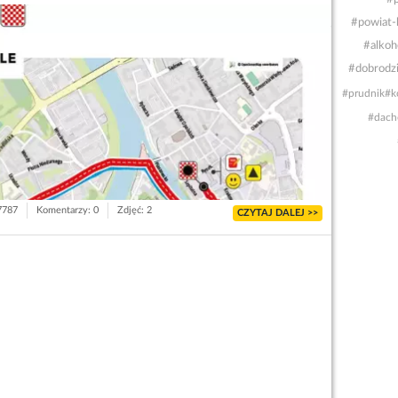
#powiat-
#alkoh
#dobrodz
#prudnik
#k
#dach
 7787
Komentarzy: 0
Zdjęć: 2
CZYTAJ DALEJ >>