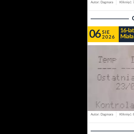
Autor: Dagmara
Kliknięć: 
16-la
06
SIE
Miała 
2026
Autor: Dagmara
Kliknięć: 