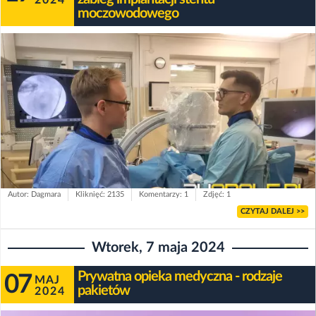
moczowodowego
Autor: Dagmara
Kliknięć: 2135
Komentarzy: 1
Zdjęć: 1
CZYTAJ DALEJ >>
Wtorek, 7 maja 2024
Prywatna opieka medyczna - rodzaje
07
MAJ
pakietów
2024