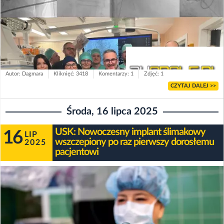
Autor: Dagmara
Kliknięć: 3418
Komentarzy: 1
Zdjęć: 1
CZYTAJ DALEJ >>
Środa, 16 lipca 2025
USK: Nowoczesny implant ślimakowy
16
LIP
wszczepiony po raz pierwszy dorosłemu
2025
pacjentowi