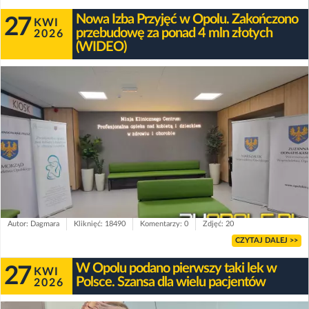
Nowa Izba Przyjęć w Opolu. Zakończono
27
KWI
przebudowę za ponad 4 mln złotych
2026
(WIDEO)
Autor: Dagmara
Kliknięć: 18490
Komentarzy: 0
Zdjęć: 20
CZYTAJ DALEJ >>
W Opolu podano pierwszy taki lek w
27
KWI
Polsce. Szansa dla wielu pacjentów
2026