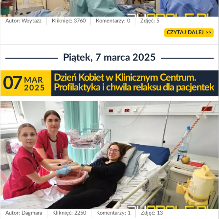
Autor: Woytazz
Kliknięć: 3760
Komentarzy: 0
Zdjęć: 5
CZYTAJ DALEJ >>
Piątek, 7 marca 2025
Dzień Kobiet w Klinicznym Centrum.
07
MAR
Profilaktyka i chwila relaksu dla pacjentek
2025
Autor: Dagmara
Kliknięć: 2250
Komentarzy: 1
Zdjęć: 13