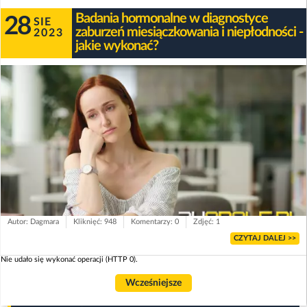
Badania hormonalne w diagnostyce
28
SIE
zaburzeń miesiączkowania i niepłodności -
2023
jakie wykonać?
Autor: Dagmara
Kliknięć: 948
Komentarzy: 0
Zdjęć: 1
CZYTAJ DALEJ >>
Nie udało się wykonać operacji (HTTP 0).
Wcześniejsze