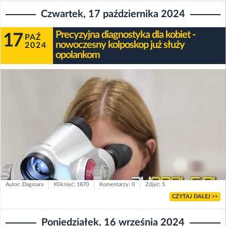
Czwartek, 17 października 2024
Precyzyjna diagnostyka dla kobiet -
17
PAŹ
nowoczesny kolposkop już służy
2024
opolankom
Autor: Dagmara
Kliknięć: 1870
Komentarzy: 0
Zdjęć: 5
CZYTAJ DALEJ >>
Poniedziałek, 16 września 2024