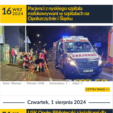
Pacjenci z nyskiego szpitala
16
WRZ
rozlokowywani w szpitalach na
2024
Opolszczyźnie i Śląsku
Autor: Woytazz
Kliknięć: 4768
Komentarzy: 1
Zdjęć: 5
CZYTAJ DALEJ >>
Czwartek, 1 sierpnia 2024
USK Opole: Biblioteczki z książkami dla