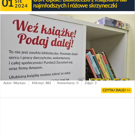
01
SIE
najmłodszych i różowe skrzyneczki
2024
Autor: Woytazz
Kliknięć: 883
Komentarzy: 0
Zdjęć: 3
CZYTAJ DALEJ >>