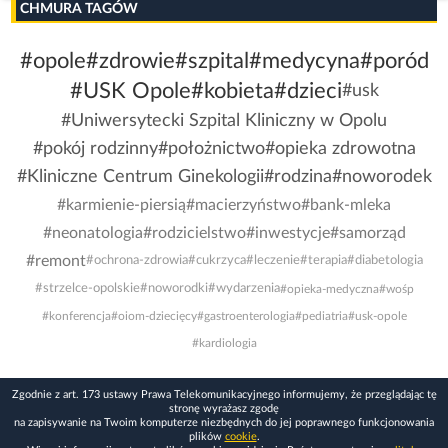
CHMURA TAGÓW
#opole
#zdrowie
#szpital
#medycyna
#poród
#USK Opole
#kobieta
#dzieci
#usk
#Uniwersytecki Szpital Kliniczny w Opolu
#pokój rodzinny
#położnictwo
#opieka zdrowotna
#Kliniczne Centrum Ginekologii
#rodzina
#noworodek
#karmienie-piersią
#macierzyństwo
#bank-mleka
#neonatologia
#rodzicielstwo
#inwestycje
#samorząd
#remont
#ochrona-zdrowia
#cukrzyca
#leczenie
#terapia
#diabetologia
#strzelce-opolskie
#noworodki
#wydarzenia
#opieka-medyczna
#wośp
#konferencja
#oiom-dziecięcy
#gastroenterologia
#pediatria
#usk-opole
#kardiologia
Zgodnie z art. 173 ustawy Prawa Telekomunikacyjnego informujemy, że przeglądając tę
stronę wyrażasz zgodę
na zapisywanie na Twoim komputerze niezbędnych do jej poprawnego funkcjonowania
plików
cookie
.