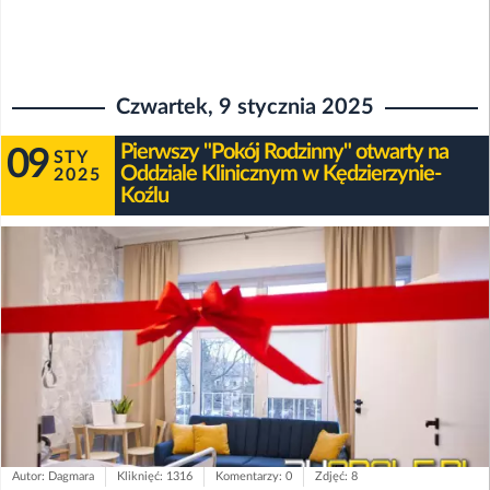
Czwartek, 9 stycznia 2025
Pierwszy "Pokój Rodzinny" otwarty na
09
STY
Oddziale Klinicznym w Kędzierzynie-
2025
Koźlu
Autor: Dagmara
Kliknięć: 1316
Komentarzy: 0
Zdjęć: 8