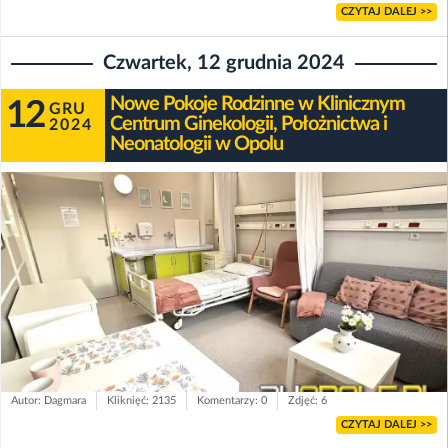
CZYTAJ DALEJ >>
Czwartek, 12 grudnia 2024
Nowe Pokoje Rodzinne w Klinicznym
12
GRU
Centrum Ginekologii, Położnictwa i
2024
Neonatologii w Opolu
Autor: Dagmara
Kliknięć: 2135
Komentarzy: 0
Zdjęć: 6
CZYTAJ DALEJ >>