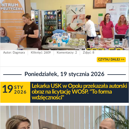
Autor: Dagmara
Kliknięć: 2609
Komentarzy: 2
Zdjęć: 8
CZYTAJ DALEJ >>
Poniedziałek, 19 stycznia 2026
Lekarka USK w Opolu przekazała autorski
19
STY
obraz na licytację WOŚP. "To forma
2026
wdzięczności"