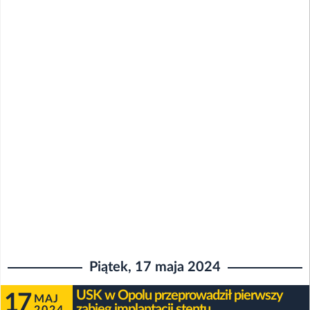
Piątek, 17 maja 2024
USK w Opolu przeprowadził pierwszy
17
MAJ
zabieg implantacji stentu
2024