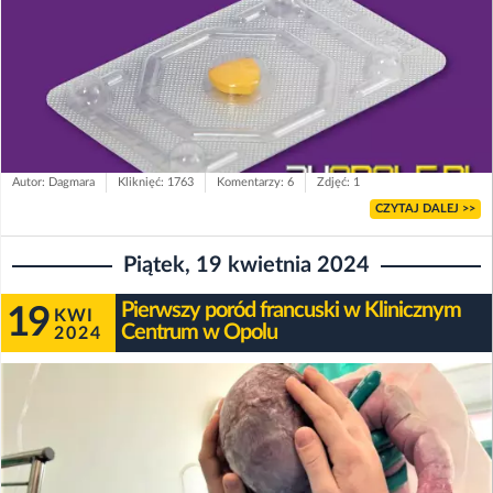
Autor: Dagmara
Kliknięć: 1763
Komentarzy: 6
Zdjęć: 1
CZYTAJ DALEJ >>
Piątek, 19 kwietnia 2024
Pierwszy poród francuski w Klinicznym
19
KWI
Centrum w Opolu
2024