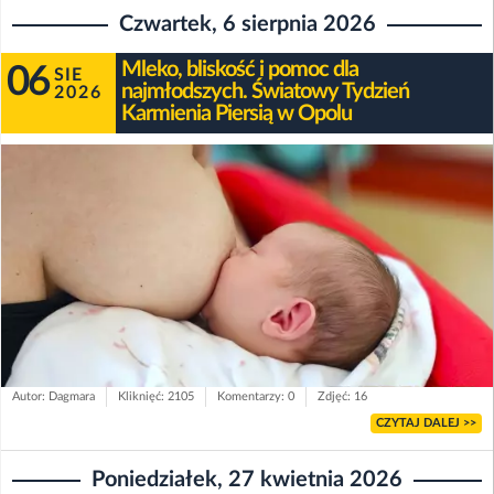
Czwartek, 6 sierpnia 2026
Mleko, bliskość i pomoc dla
06
SIE
najmłodszych. Światowy Tydzień
2026
Karmienia Piersią w Opolu
Autor: Dagmara
Kliknięć: 2105
Komentarzy: 0
Zdjęć: 16
CZYTAJ DALEJ >>
Poniedziałek, 27 kwietnia 2026