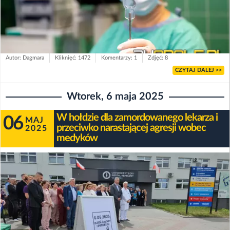
Autor: Dagmara
Kliknięć: 1472
Komentarzy: 1
Zdjęć: 8
CZYTAJ DALEJ >>
Wtorek, 6 maja 2025
W hołdzie dla zamordowanego lekarza i
06
MAJ
przeciwko narastającej agresji wobec
2025
medyków