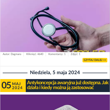
Autor: Dagmara
Kliknięć: 4640
Komentarzy: 1
Zdjęć: 1
CZYTAJ DALEJ >>
Niedziela, 5 maja 2024
Antykoncepcja awaryjna już dostępna. Jak
05
MAJ
działa i kiedy można ją zastosować
2024