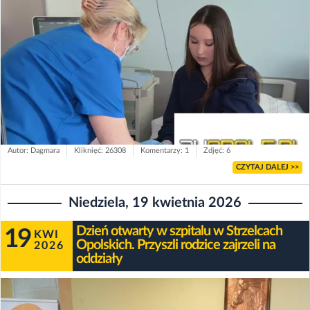
Autor: Dagmara
Kliknięć: 26308
Komentarzy: 1
Zdjęć: 6
CZYTAJ DALEJ >>
Niedziela, 19 kwietnia 2026
Dzień otwarty w szpitalu w Strzelcach
19
KWI
Opolskich. Przyszli rodzice zajrzeli na
2026
oddziały