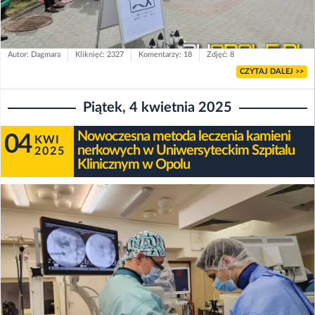
Autor: Dagmara
Kliknięć: 2327
Komentarzy: 18
Zdjęć: 8
CZYTAJ DALEJ >>
Piątek, 4 kwietnia 2025
Nowoczesna metoda leczenia kamieni
04
KWI
nerkowych w Uniwersyteckim Szpitalu
2025
Klinicznym w Opolu