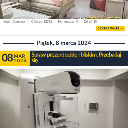
Autor: Dagmara
Kliknięć: 12532
Komentarzy: 0
Zdjęć: 10
CZYTAJ DALEJ >>
Piątek, 8 marca 2024
Spraw prezent sobie i bliskim. Przebadaj
08
MAR
się
2024