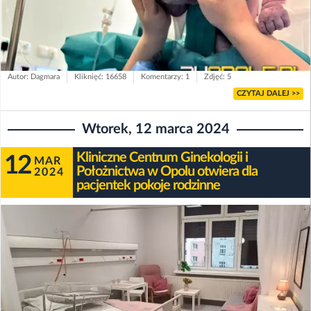
Autor: Dagmara
Kliknięć: 16658
Komentarzy: 1
Zdjęć: 5
CZYTAJ DALEJ >>
Wtorek, 12 marca 2024
Kliniczne Centrum Ginekologii i
12
MAR
Położnictwa w Opolu otwiera dla
2024
pacjentek pokoje rodzinne