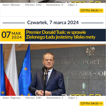
Autor: Woytazz
Kliknięć: 1412
Komentarzy: 0
Zdjęć: 1
CZYTAJ DALEJ >>
Czwartek, 7 marca 2024
Premier Donald Tusk: w sprawie
07
MAR
Zielonego Ładu jesteśmy blisko mety
2024
Autor: Dagmara
Kliknięć: 1687
Komentarzy: 5
Zdjęć: 1
CZYTAJ DALEJ >>