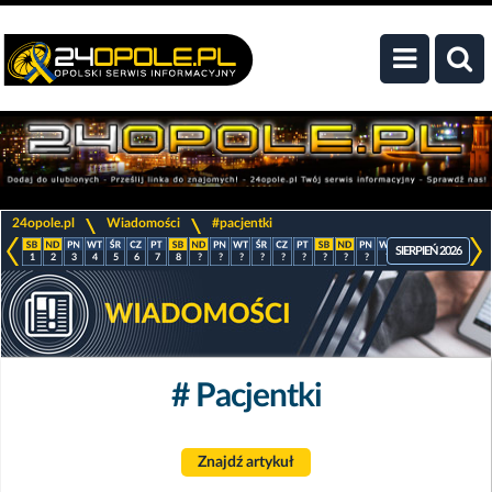
>
>
24opole.pl
Wiadomości
#pacjentki
SIERPIEŃ 2026
1
2
3
4
5
6
7
8
?
?
?
?
?
?
?
?
?
?
?
?
?
?
# Pacjentki
Znajdź artykuł