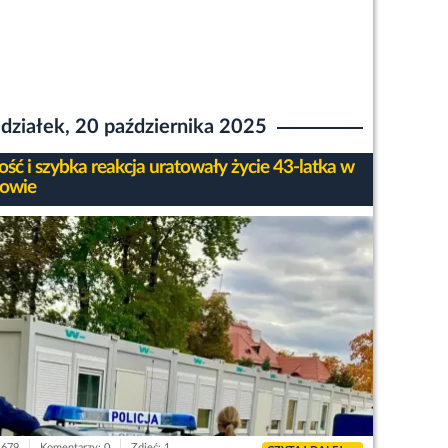
działek, 20 października 2025
ość i szybka reakcja uratowały życie 43-latka w
owie
1679
Komentarzy: 0
Zdjęć: 1