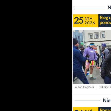
N
Bieg d
25
STY
ponow
2026
Autor: Dagmara
Kliknięć:
Nie
Ponad