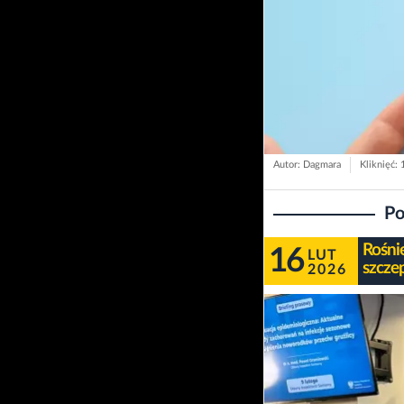
Autor: Dagmara
Kliknięć: 
Po
Rośni
16
LUT
szcze
2026