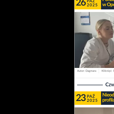
26
PAŹ
w Op
2025
Autor: Dagmara
Kliknięć:
Czw
Nieod
23
PAŹ
profi
2025