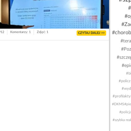
#
#o
#Za
#choro
912
Komentarzy: 1
Zdjęć: 1
CZYTAJ DALEJ >>
#tera
#Poz
#szcze
#epi
#b
#policz
#wyd
#profilakt
#DKMS
#pi
#policj
#szybka rea