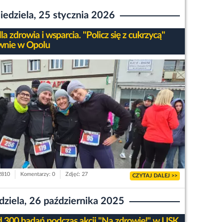
iedziela, 25 stycznia 2026
la zdrowia i wsparcia. "Policz się z cukrzycą"
nie w Opolu
 2810
Komentarzy: 0
Zdjęć: 27
CZYTAJ DALEJ >>
dziela, 26 października 2025
 300 badań podczas akcji "Na zdrowie!" w USK