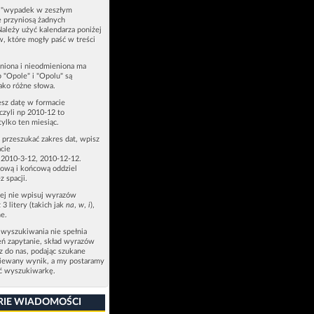
u "wypadek w zeszłym
e przyniosą żadnych
Należy użyć kalendarza poniżej
ów, które mogły paść w treści
niona i nieodmieniona ma
p "Opole" i "Opolu" są
ako różne słowa.
esz datę w formacie
zyli np 2010-12 to
tylko ten miesiąc.
z przeszukać zakres dat, wpisz
cie
 2010-3-12, 2010-12-12.
ową i końcową oddziel
z spacji.
zej nie wpisuj wyrazów
 3 litery (takich jak
na
,
w
,
i
),
e.
 wyszukiwania nie spełnia
eń zapytanie, skład wyrazów
sz do nas, podając szukane
ziewany wynik, a my postaramy
ić wyszukiwarkę.
RIE WIADOMOŚCI