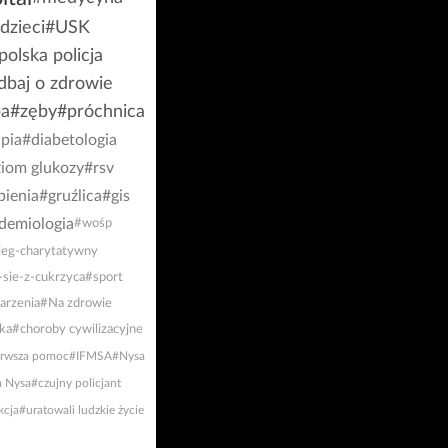
dzieci
#USK
polska policja
dbaj o zdrowie
ba
#zęby
#próchnica
pia
#diabetologia
iom glukozy
#rsv
pienia
#gruźlica
#gis
demiologia
#wośp
ieg-charytatywny
-sie-z-cukrzyca
#sport
arzenia
#Na zdrowie
yka
#choroby cywilizacyjne
erwsza pomoc
#IFMSA
#Nysa
a Nysa
#czujny policjant
kcja
#uratowali ludzkie życie