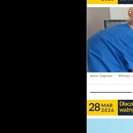
Autor: Dagmara
Kliknięć:
Dlacz
28
MAR
ważny
2026