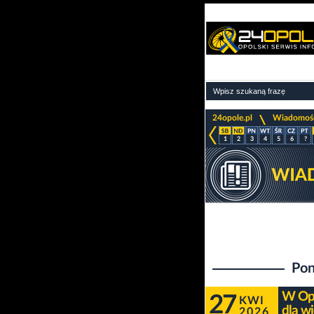
>
24opole.pl
Wiadomoś
1
2
3
4
5
6
?
Pon
W Opo
27
KWI
dla w
2026