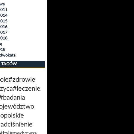
awa
2011
2014
2015
2016
2017
2018
ą
018
Adwokata
 TAGÓW
ole
#zdrowie
zyca
#leczenie
#badania
ojewództwo
opolskie
adciśnienie
ital
#medycyna