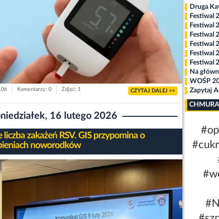
Druga K
Festiwal 
Festiwal 
Festiwal 
Festiwal 
Festiwal 
Festiwal 
Na główn
WOŚP 2
106
Komentarzy: 0
Zdjęć: 1
Zapytaj 
CZYTAJ DALEJ >>
CHMURA
niedziałek, 16 lutego 2026
#op
e liczba zakażeń RSV. GIS przypomina o
#cukr
pieniach noworodków
#w
#N
#szp