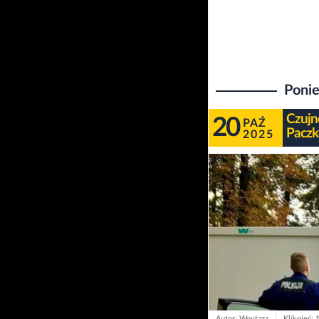
Ponie
Czujn
20
PAŹ
Paczk
2025
Autor: Woytazz
Kliknięć: 