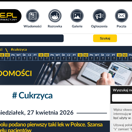
Wiadomości
Rozrywka
Galerie
Ogłoszenia
Poczta
Szukaj
>
ci
#cukrzyca
?
?
?
?
?
?
?
?
?
?
?
?
?
?
?
?
?
?
?
?
?
?
?
?
Wyszukaj n
# Cukrzyca
Wpisz słowo 
iedziałek, 27 kwietnia 2026
interesują
w 
być użyty w 
lu podano pierwszy taki lek w Polsce. Szansa
Używaj polsk
"s" zamiast "
ielu pacjentów