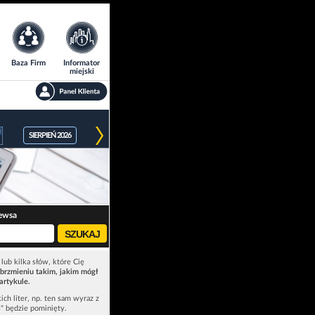
Baza Firm
Informator
miejski
SIERPIEŃ 2026
ewsa
lub kilka słów, które Cię
brzmieniu takim, jakim mógł
artykule.
ich liter, np. ten sam wyraz z
ś" będzie pominięty.