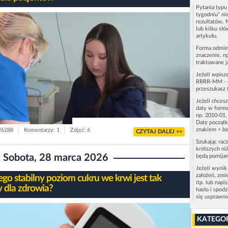
Pytania typ
tygodniu" ni
rezultatów. 
lub kilku sł
artykułu.
Forma odmie
znaczenie, n
traktowane j
Jeżeli wpisz
RRRR-MM - c
przeszukasz 
Jeżeli chces
daty w forma
np. 2010-01,
Datę początk
znakiem > be
 26288
Komentarzy: 1
Zdjęć: 6
CZYTAJ DALEJ >>
Szukając rac
krótszych niż
Sobota, 28 marca 2026
będą pomijan
Jeżeli wynik
założeń, zmi
ego stabilny poziom cukru we krwi jest tak
itp. lub napi
 dla zdrowia?
hasło i spod
się usprawn
KATEGO