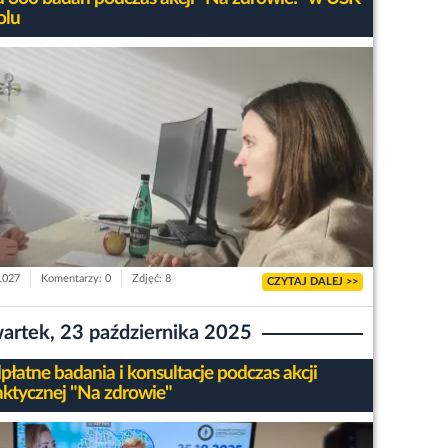
olu
 1027
Komentarzy: 0
Zdjęć: 8
CZYTAJ DALEJ >>
artek, 23 października 2025
płatne badania i konsultacje podczas akcji
laktycznej "Na zdrowie"