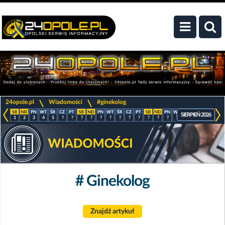
>
>
24opole.pl
Wiadomości
#ginekolog
SIERPIEŃ 2026
1
2
3
4
5
?
?
?
?
?
?
?
?
?
?
?
?
?
?
?
?
?
# Ginekolog
Znajdź artykuł