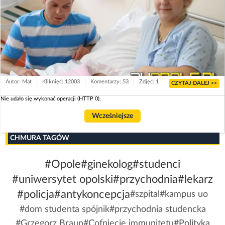
Autor: Mat
Kliknięć: 12003
Komentarzy: 53
Zdjęć: 1
CZYTAJ DALEJ >>
Nie udało się wykonać operacji (HTTP 0).
Wcześniejsze
CHMURA TAGÓW
#Opole
#ginekolog
#studenci
#uniwersytet opolski
#przychodnia
#lekarz
#policja
#antykoncepcja
#szpital
#kampus uo
#dom studenta spójnik
#przychodnia studencka
#Grzegorz Braun
#Cofnięcie immunitetu
#Polityka