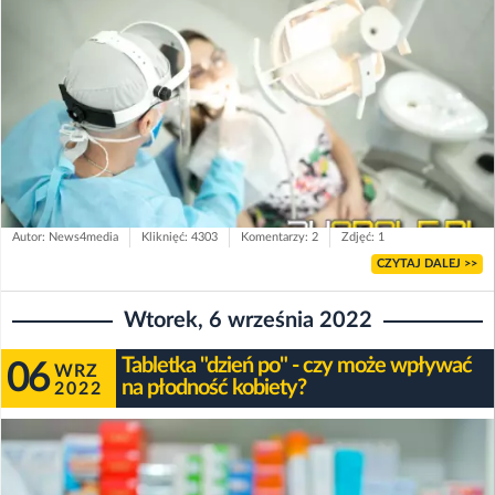
Autor: News4media
Kliknięć: 4303
Komentarzy: 2
Zdjęć: 1
CZYTAJ DALEJ >>
Wtorek, 6 września 2022
Tabletka "dzień po" - czy może wpływać
06
WRZ
na płodność kobiety?
2022