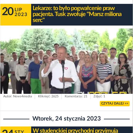
Lekarze: to było pogwałcenie praw
20
LIP
pacjenta. Tusk zwołuje "Marsz miliona
2023
serc"
Autor: News4media
Kliknięć: 2625
Komentarzy: 21
Zdjęć: 1
CZYTAJ DALEJ >>
Wtorek, 24 stycznia 2023
W studenckiej przychodni przyjmują
STY