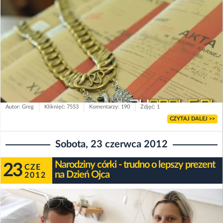
Autor: Greg
Kliknięć: 7553
Komentarzy: 190
Zdjęć: 1
CZYTAJ DALEJ >>
Sobota, 23 czerwca 2012
Narodziny córki - trudno o lepszy prezent
23
CZE
na Dzień Ojca
2012