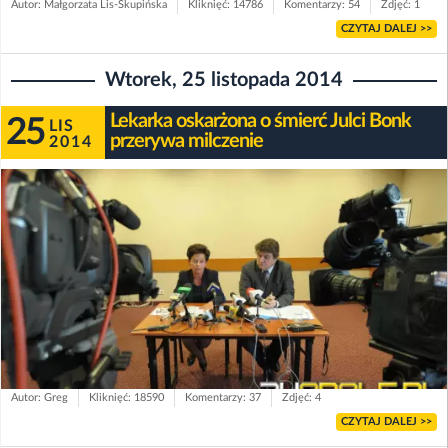
Autor: Małgorzata Lis-Skupińska
Kliknięć: 14786
Komentarzy: 54
Zdjęć: 1
CZYTAJ DALEJ >>
Wtorek, 25 listopada 2014
Lekarka oskarżona o śmierć Julci Bonk
25
LIS
przerywa milczenie
2014
Autor: Greg
Kliknięć: 18590
Komentarzy: 37
Zdjęć: 4
CZYTAJ DALEJ >>