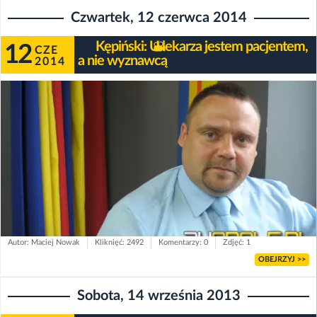
Czwartek, 12 czerwca 2014
Kępiński: U lekarza jestem pacjentem,
12
CZE
a nie wyznawcą
2014
Autor: Maciej Nowak
Kliknięć: 2492
Komentarzy: 0
Zdjęć: 1
OBEJRZYJ >>
Sobota, 14 września 2013