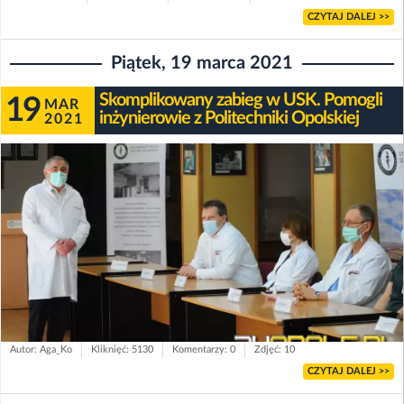
CZYTAJ DALEJ >>
Piątek, 19 marca 2021
Skomplikowany zabieg w USK. Pomogli
19
MAR
inżynierowie z Politechniki Opolskiej
2021
Autor: Aga_Ko
Kliknięć: 5130
Komentarzy: 0
Zdjęć: 10
CZYTAJ DALEJ >>