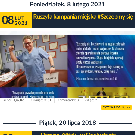
Poniedziałek, 8 lutego 2021
Ruszyła kampania miejska #Szczepmy się
08
LUT
2021
Autor: Aga_Ko
Kliknięć: 3151
Komentarzy: 3
Zdjęć: 2
CZYTAJ DALEJ >>
Piątek, 20 lipca 2018