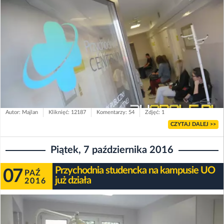
Autor: Majlan
Kliknięć: 12187
Komentarzy: 54
Zdjęć: 1
CZYTAJ DALEJ >>
Piątek, 7 października 2016
Przychodnia studencka na kampusie UO
07
PAŹ
już działa
2016