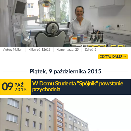
Autor: Majlan
Kliknięć: 12618
Komentarzy: 25
Zdjęć: 5
CZYTAJ DALEJ >>
Piątek, 9 października 2015
W Domu Studenta "Spójnik" powstanie
09
PAŹ
przychodnia
2015