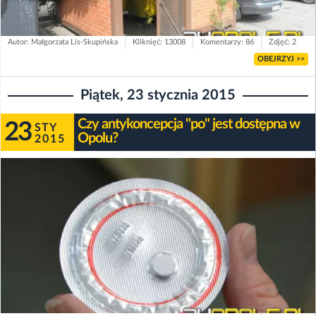
Autor: Małgorzata Lis-Skupińska
Kliknięć: 13008
Komentarzy: 86
Zdjęć: 2
OBEJRZYJ >>
Piątek, 23 stycznia 2015
Czy antykoncepcja "po" jest dostępna w
23
STY
Opolu?
2015