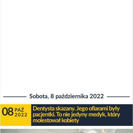
Sobota, 8 października 2022
Dentysta skazany. Jego ofiarami były
08
PAŹ
pacjentki. To nie jedyny medyk, który
2022
molestował kobiety