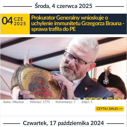
Środa, 4 czerwca 2025
Prokurator Generalny wnioskuje o
04
CZE
uchylenie immunitetu Grzegorza Brauna -
2025
sprawa trafiła do PE
Autor: Woytazz
Kliknięć: 1773
Komentarzy: 7
Zdjęć: 1
CZYTAJ DALEJ >>
Czwartek, 17 października 2024