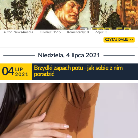
Autor: News4media
Kliknięć: 1515
Komentarzy: 0
Zdjęć: 3
CZYTAJ DALEJ >>
Niedziela, 4 lipca 2021
Brzydki zapach potu - jak sobie z nim
04
LIP
poradzić
2021