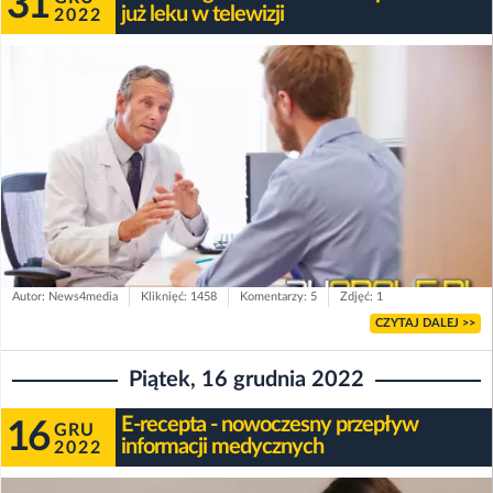
31
już leku w telewizji
2022
Autor: News4media
Kliknięć: 1458
Komentarzy: 5
Zdjęć: 1
CZYTAJ DALEJ >>
Piątek, 16 grudnia 2022
E-recepta - nowoczesny przepływ
16
GRU
informacji medycznych
2022