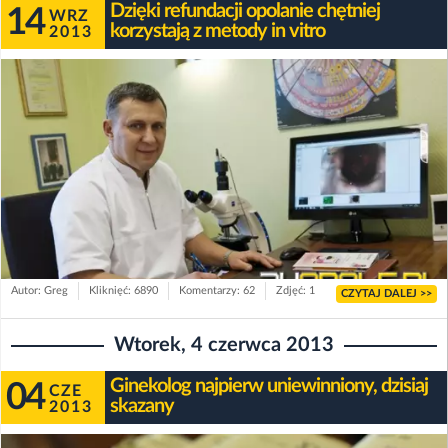
Dzięki refundacji opolanie chętniej
14
WRZ
korzystają z metody in vitro
2013
Autor: Greg
Kliknięć: 6890
Komentarzy: 62
Zdjęć: 1
CZYTAJ DALEJ >>
Wtorek, 4 czerwca 2013
Ginekolog najpierw uniewinniony, dzisiaj
04
CZE
skazany
2013