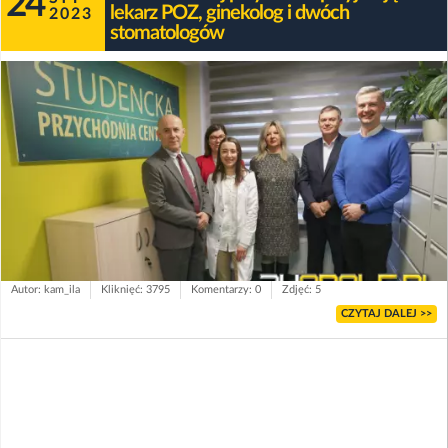
24
lekarz POZ, ginekolog i dwóch
2023
stomatologów
Autor: kam_ila
Kliknięć: 3795
Komentarzy: 0
Zdjęć: 5
CZYTAJ DALEJ >>