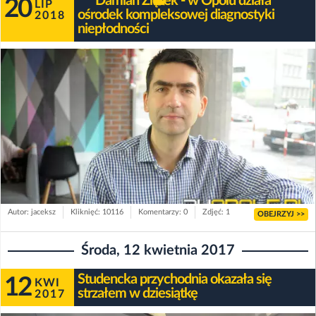
Damian Ziętek - w Opolu działa
20
LIP
ośrodek kompleksowej diagnostyki
2018
niepłodności
Autor: jaceksz
Kliknięć: 10116
Komentarzy: 0
Zdjęć: 1
OBEJRZYJ >>
Środa, 12 kwietnia 2017
Studencka przychodnia okazała się
12
KWI
strzałem w dziesiątkę
2017