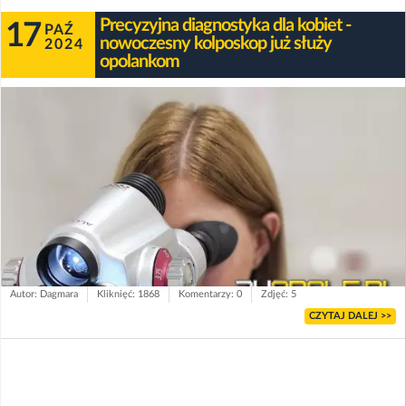
Precyzyjna diagnostyka dla kobiet -
17
PAŹ
nowoczesny kolposkop już służy
2024
opolankom
Autor: Dagmara
Kliknięć: 1868
Komentarzy: 0
Zdjęć: 5
CZYTAJ DALEJ >>