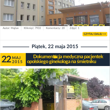
Autor: Majlan
Kliknięć: 7933
Komentarzy: 20
Zdjęć: 1
CZYTAJ DALEJ >>
Piątek, 22 maja 2015
Dokumentacja medyczna pacjentek
22
MAJ
opolskiego ginekologa na śmietniku
2015