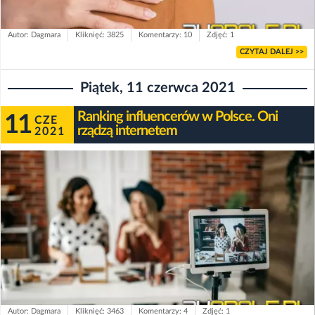
Autor: Dagmara
Kliknięć: 3825
Komentarzy: 10
Zdjęć: 1
CZYTAJ DALEJ >>
Piątek, 11 czerwca 2021
Ranking influencerów w Polsce. Oni
11
CZE
rządzą internetem
2021
Autor: Dagmara
Kliknięć: 3463
Komentarzy: 4
Zdjęć: 1