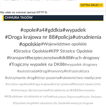
CZYTAJ DALEJ >>
Nie udało się wykonać operacji (HTTP 0).
CHMURA TAGÓW
#opole
#a4
#gddkia
#wypadek
#Droga krajowa nr 88
#policja
#utrudnienia
#opolskie
#Województwo opolskie
#Strzelce Opolskie
#KPP Strzelce Opolskie
#transport
#bezpieczenstwo
#dk88
#ruch-drogowy
#Tragiczny wypadek na DK88
#wypadek drogowy
#autostrada
#drogi
#remonty
#infrastruktura
#utrzymanie-drog
#straz-pozarna
#ratownictwo-medyczne
#strzelce-opolskie
#droga-krajowa
#straż-pożarna
#Remont nawierzchni
#Informacje dla kierowców
#Utrudnienia na dk88
#Sieronowice
#Kilkudniowe utrudnienia w ruchu
#Prokuratura Rejonowa
#Koniec śledztwa
#Opolskie drogi
#Akt oskarżenia dla 26latka
#inwestycje drogowe