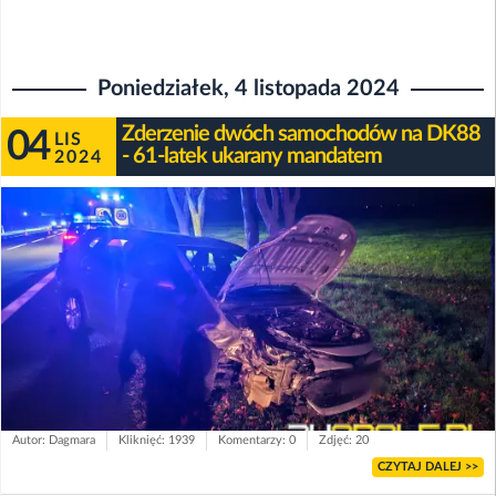
Poniedziałek, 4 listopada 2024
Zderzenie dwóch samochodów na DK88
04
LIS
- 61-latek ukarany mandatem
2024
Autor: Dagmara
Kliknięć: 1939
Komentarzy: 0
Zdjęć: 20
CZYTAJ DALEJ >>