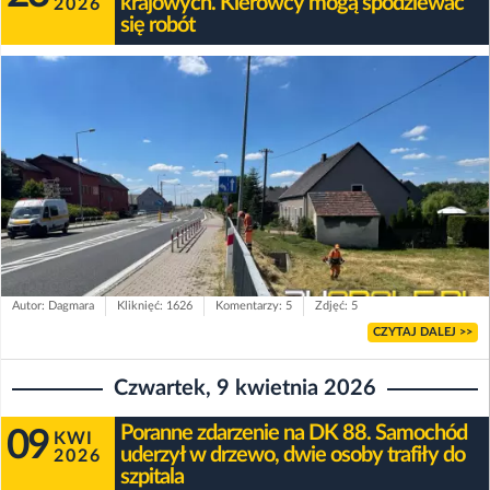
krajowych. Kierowcy mogą spodziewać
2026
się robót
Autor: Dagmara
Kliknięć: 1626
Komentarzy: 5
Zdjęć: 5
CZYTAJ DALEJ >>
Czwartek, 9 kwietnia 2026
Poranne zdarzenie na DK 88. Samochód
09
KWI
uderzył w drzewo, dwie osoby trafiły do
2026
szpitala