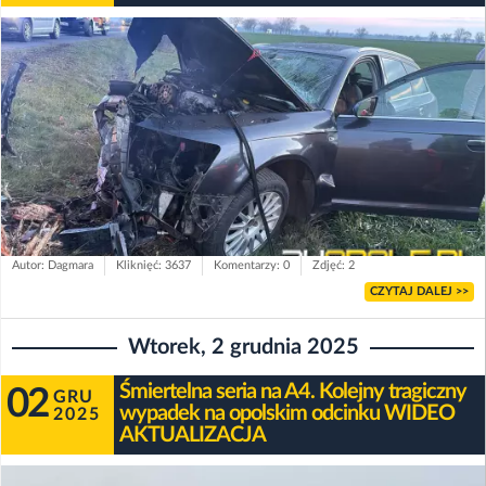
Autor: Dagmara
Kliknięć: 3637
Komentarzy: 0
Zdjęć: 2
CZYTAJ DALEJ >>
Wtorek, 2 grudnia 2025
Śmiertelna seria na A4. Kolejny tragiczny
02
GRU
wypadek na opolskim odcinku WIDEO
2025
AKTUALIZACJA