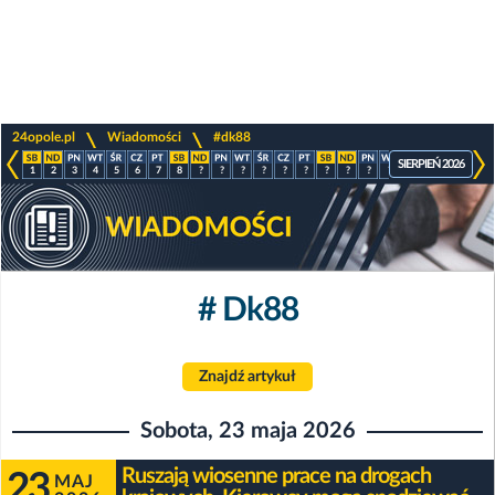
>
>
24opole.pl
Wiadomości
#dk88
SIERPIEŃ 2026
1
2
3
4
5
6
7
8
?
?
?
?
?
?
?
?
?
?
?
?
?
?
# Dk88
Znajdź artykuł
Sobota, 23 maja 2026
Ruszają wiosenne prace na drogach
23
MAJ