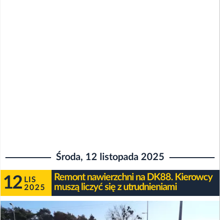
Środa, 12 listopada 2025
Remont nawierzchni na DK88. Kierowcy
12
LIS
muszą liczyć się z utrudnieniami
2025