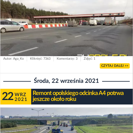
Autor: Aga_Ko
Kliknięć: 7363
Komentarzy: 3
Zdjęć: 1
CZYTAJ DALEJ >>
Środa, 22 września 2021
Remont opolskiego odcinka A4 potrwa
22
WRZ
jeszcze około roku
2021