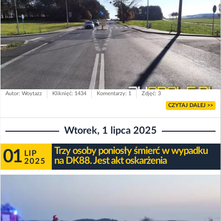
Autor: Woytazz
Kliknięć: 1434
Komentarzy: 1
Zdjęć: 3
CZYTAJ DALEJ >>
Wtorek, 1 lipca 2025
Trzy osoby poniosły śmierć w wypadku
01
LIP
na DK88. Jest akt oskarżenia
2025