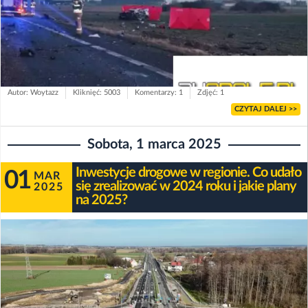
Autor: Woytazz
Kliknięć: 5003
Komentarzy: 1
Zdjęć: 1
CZYTAJ DALEJ >>
Sobota, 1 marca 2025
Inwestycje drogowe w regionie. Co udało
01
MAR
się zrealizować w 2024 roku i jakie plany
2025
na 2025?