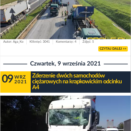
Autor: Aga_Ko
Kliknięć: 3041
Komentarzy: 4
Zdjęć: 5
CZYTAJ DALEJ >>
Czwartek, 9 września 2021
Zderzenie dwóch samochodów
09
WRZ
ciężarowych na krapkowickim odcinku
2021
A4