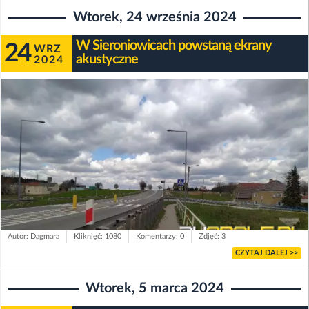
Wtorek, 24 września 2024
W Sieroniowicach powstaną ekrany
24
WRZ
akustyczne
2024
Autor: Dagmara
Kliknięć: 1080
Komentarzy: 0
Zdjęć: 3
CZYTAJ DALEJ >>
Wtorek, 5 marca 2024