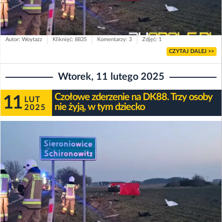
Autor: Woytazz
Kliknięć: 8835
Komentarzy: 3
Zdjęć: 1
CZYTAJ DALEJ >>
Wtorek, 11 lutego 2025
Czołowe zderzenie na DK88. Trzy osoby
11
LUT
nie żyją, w tym dziecko
2025