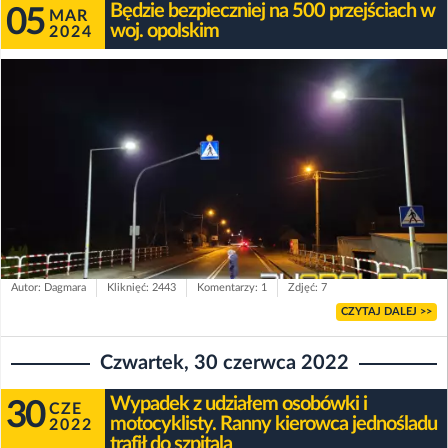
Będzie bezpieczniej na 500 przejściach w
05
MAR
woj. opolskim
2024
Autor: Dagmara
Kliknięć: 2443
Komentarzy: 1
Zdjęć: 7
CZYTAJ DALEJ >>
Czwartek, 30 czerwca 2022
Wypadek z udziałem osobówki i
30
CZE
motocyklisty. Ranny kierowca jednośladu
2022
trafił do szpitala