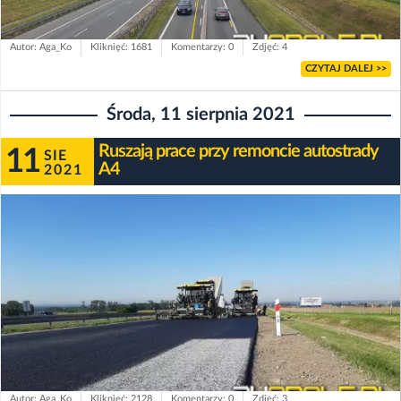
Autor: Aga_Ko
Kliknięć: 1681
Komentarzy: 0
Zdjęć: 4
CZYTAJ DALEJ >>
Środa, 11 sierpnia 2021
Ruszają prace przy remoncie autostrady
11
SIE
A4
2021
Autor: Aga_Ko
Kliknięć: 2128
Komentarzy: 0
Zdjęć: 3