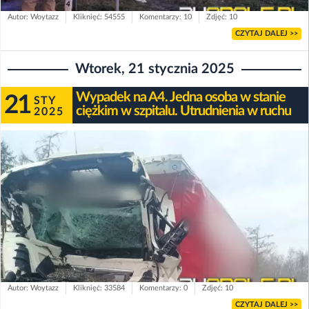
Autor: Woytazz
Kliknięć: 54555
Komentarzy: 10
Zdjęć: 10
CZYTAJ DALEJ >>
Wtorek, 21 stycznia 2025
Wypadek na A4. Jedna osoba w stanie
21
STY
ciężkim w szpitalu. Utrudnienia w ruchu
2025
Autor: Woytazz
Kliknięć: 33584
Komentarzy: 0
Zdjęć: 10
CZYTAJ DALEJ >>