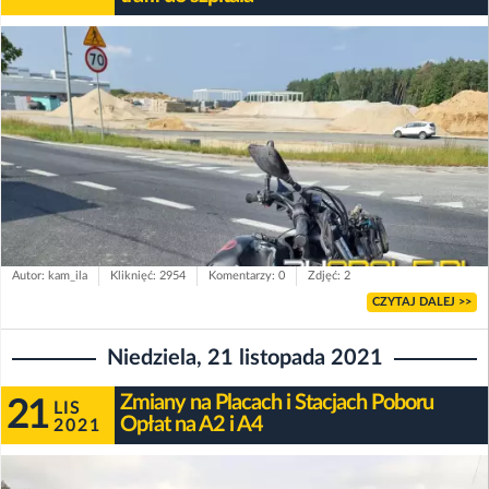
Autor: kam_ila
Kliknięć: 2954
Komentarzy: 0
Zdjęć: 2
CZYTAJ DALEJ >>
Niedziela, 21 listopada 2021
Zmiany na Placach i Stacjach Poboru
21
LIS
Opłat na A2 i A4
2021