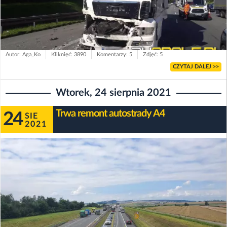
Autor: Aga_Ko
Kliknięć: 3890
Komentarzy: 5
Zdjęć: 5
CZYTAJ DALEJ >>
Wtorek, 24 sierpnia 2021
Trwa remont autostrady A4
24
SIE
2021