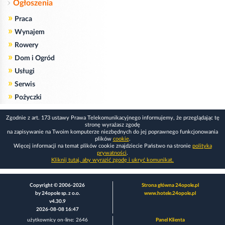
Ogłoszenia
»
Praca
»
Wynajem
»
Rowery
»
Dom i Ogród
»
Usługi
»
Serwis
»
Pożyczki
Zgodnie z art. 173 ustawy Prawa Telekomunikacyjnego informujemy, że przeglądając tę
stronę wyrażasz zgodę
na zapisywanie na Twoim komputerze niezbędnych do jej poprawnego funkcjonowania
plików
cookie
.
Więcej informacji na temat plików cookie znajdziecie Państwo na stronie
polityka
prywatności
.
Kliknij tutaj, aby wyrazić zgodę i ukryć komunikat.
Copyright © 2006-2026
Strona główna 24opole.pl
by 24opole sp. z o.o.
www.hotele.24opole.pl
v4.30.9
2026-08-08 16:47
użytkownicy on-line: 2646
Panel Klienta