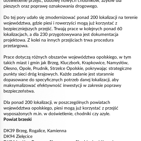
doświetlenie przejść, budowę nowych chodników, azylów dla
pieszych oraz poprawę oznakowania drogowego.
Do tej pory udało się zmodernizować ponad 200 lokalizacji na terenie
województwa, gdzie piesi i rowerzyści mogą już korzystać z
bezpieczniejszych przejść. Trwają prace w kolejnych ponad 60
lokalizacjach, a dla 230 przygotowywana jest dokumentacja
projektowa. Z kolei na innych przejściach trwa procedura
przetargowa.
Prace dotyczą różnych obszarów województwa opolskiego, w tym
takich miast i gmin jak Brzeg, Kluczbork, Krapkowice, Namysłów,
Olesno, Opole, Prudnik, Strzelce Opolskie, pokrywając strategiczne
punkty sieci dróg krajowych. Każde zadanie jest starannie
dopasowane do specyficznych potrzeb danej lokalizacji, aby
maksymalizować efektywność inwestycji w zakresie poprawy
bezpieczeństwa.
Dla ponad 200 lokalizacji, w poszczególnych powiatach
województwa opolskiego, piesi mogą już korzystać z przejść
wyposażonych m.in. w doświetlenie, chodniki czy azyle.
Powiat brzeski
DK39 Brzeg, Rogalice, Kamienna
DK94 Zielęcice