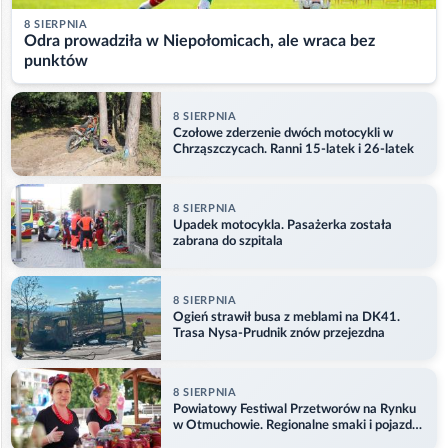
8 SIERPNIA
Odra prowadziła w Niepołomicach, ale wraca bez
punktów
8 SIERPNIA
Czołowe zderzenie dwóch motocykli w
Chrząszczycach. Ranni 15-latek i 26-latek
8 SIERPNIA
Upadek motocykla. Pasażerka została
zabrana do szpitala
8 SIERPNIA
Ogień strawił busa z meblami na DK41.
Trasa Nysa-Prudnik znów przejezdna
8 SIERPNIA
Powiatowy Festiwal Przetworów na Rynku
w Otmuchowie. Regionalne smaki i pojazdy
służb