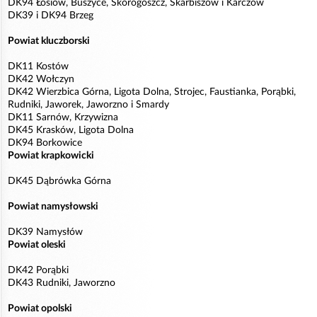
DK94 Łosiów, Buszyce, Skorogoszcz, Skarbiszów i Karczów
DK39 i DK94 Brzeg
Powiat kluczborski
DK11 Kostów
DK42 Wołczyn
DK42 Wierzbica Górna, Ligota Dolna, Strojec, Faustianka, Porąbki,
Rudniki, Jaworek, Jaworzno i Smardy
DK11 Sarnów, Krzywizna
DK45 Krasków, Ligota Dolna
DK94 Borkowice
Powiat krapkowicki
DK45 Dąbrówka Górna
Powiat namysłowski
DK39 Namysłów
Powiat oleski
DK42 Porąbki
DK43 Rudniki, Jaworzno
Powiat opolski