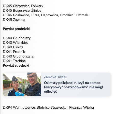
DK45 Chrzowice, Folwark
DK45 Boguszyce, Źlinice
DK46 Gosławice, Turza, Dąbrowica, Grodziec i Ozimek
DK45 Zawada
Powiat prudnicki
DK40 Głuchołazy
DK40 Wierzbiec
DK40 Lubrza
DK41 Prudnik
DK40 Głuchołazy 2
DK41 Trzebina
Powiat strzelecki
ZOBACZ TAKZE
Ozimscy policjanci ruszyli na pomoc.
Nietypowy "poszkodowany" nie mógł
odlecieć
DK94 Warmątowice, Błotnica Strzelecka i Płużnica Wielka