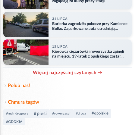
zaglądają za kulisy pracy stacji
31 LIPCA
Barierka zagrodziła pobocze przy Kamionce
Bolko. Zaparkowane auta utrudniają
przejazd
15 LIPCA
Kierowca ciężarówki i rowerzystka zginęli
na miejscu. 19-latek z opolskiego został
ranny
Więcej najczęściej czytanych →
Polub nas!
Chmura tagów
#piesi
#opolskie
#ruch drogowy
#rowerzysci
#droga
#GDDKiA