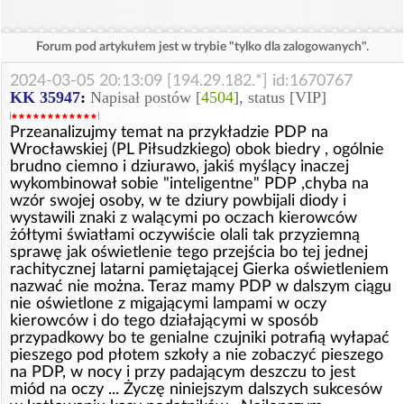
Forum pod artykułem jest w trybie "tylko dla zalogowanych".
2024-03-05 20:13:09 [194.29.182.*] id:1670767
KK 35947
:
Napisał postów [
4504
], status [VIP]
Przeanalizujmy temat na przykładzie PDP na
Wrocławskiej (PL Piłsudzkiego) obok biedry , ogólnie
brudno ciemno i dziurawo, jakiś myślący inaczej
wykombinował sobie "inteligentne" PDP ,chyba na
wzór swojej osoby, w te dziury powbijali diody i
wystawili znaki z walącymi po oczach kierowców
żółtymi światłami oczywiście olali tak przyziemną
sprawę jak oświetlenie tego przejścia bo tej jednej
rachitycznej latarni pamiętającej Gierka oświetleniem
nazwać nie można. Teraz mamy PDP w dalszym ciągu
nie oświetlone z migającymi lampami w oczy
kierowców i do tego działającymi w sposób
przypadkowy bo te genialne czujniki potrafią wyłapać
pieszego pod płotem szkoły a nie zobaczyć pieszego
na PDP, w nocy i przy padającym deszczu to jest
miód na oczy ... Życzę niniejszym dalszych sukcesów