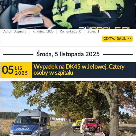
Autor: Dagmara
Kliknięć: 1830
Komentarzy: 0
Zdjęć: 1
CZYTAJ DALEJ >>
Środa, 5 listopada 2025
Wypadek na DK45 w Jełowej. Cztery
05
LIS
osoby w szpitalu
2025