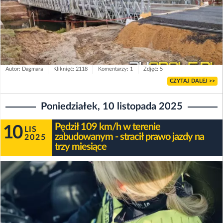
Autor: Dagmara
Kliknięć: 2118
Komentarzy: 1
Zdjęć: 5
CZYTAJ DALEJ >>
Poniedziałek, 10 listopada 2025
Pędził 109 km/h w terenie
10
LIS
zabudowanym - stracił prawo jazdy na
2025
trzy miesiące