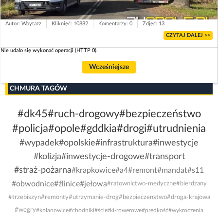
Autor: Woytazz
Kliknięć: 10882
Komentarzy: 0
Zdjęć: 13
CZYTAJ DALEJ >>
Nie udało się wykonać operacji (HTTP 0).
Wcześniejsze
CHMURA TAGÓW
#dk45
#ruch-drogowy
#bezpieczeństwo
#policja
#opole
#gddkia
#drogi
#utrudnienia
#wypadek
#opolskie
#infrastruktura
#inwestycje
#kolizja
#inwestycje-drogowe
#transport
#straż-pożarna
#krapkowice
#a4
#remont
#mandat
#s11
#obwodnice
#źlinice
#jełowa
#ratownictwo-medyczne
#bierdzany
#trzebiszyn
#remonty
#utrzymanie-drog
#bezpieczenstwo
#droga-krajowa
#wegry
#kolanowice
#chodniki
#ścieżki-rowerowe
#prędkość
#wykroczenia