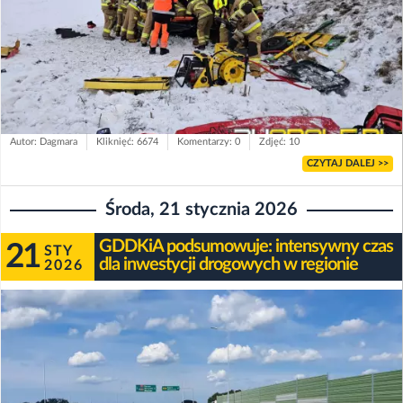
Autor: Dagmara
Kliknięć: 6674
Komentarzy: 0
Zdjęć: 10
CZYTAJ DALEJ >>
Środa, 21 stycznia 2026
GDDKiA podsumowuje: intensywny czas
21
STY
dla inwestycji drogowych w regionie
2026