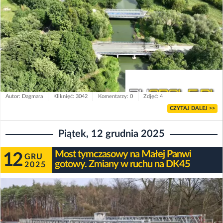
Autor: Dagmara
Kliknięć: 3042
Komentarzy: 0
Zdjęć: 4
CZYTAJ DALEJ >>
Piątek, 12 grudnia 2025
Most tymczasowy na Małej Panwi
12
GRU
gotowy. Zmiany w ruchu na DK45
2025