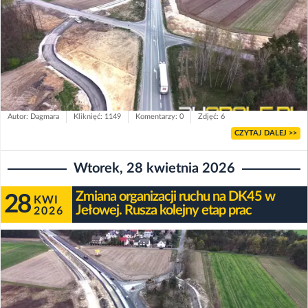
Autor: Dagmara
Kliknięć: 1149
Komentarzy: 0
Zdjęć: 6
CZYTAJ DALEJ >>
Wtorek, 28 kwietnia 2026
Zmiana organizacji ruchu na DK45 w
28
KWI
Jełowej. Rusza kolejny etap prac
2026