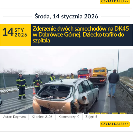
CZYTAJ DALEJ >>
Środa, 14 stycznia 2026
Zderzenie dwóch samochodów na DK45
14
STY
w Dąbrówce Górnej. Dziecko trafiło do
2026
szpitala
Autor: Dagmara
Kliknięć: 2106
Komentarzy: 0
Zdjęć: 5
CZYTAJ DALEJ >>