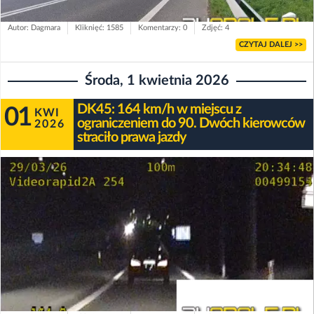
Autor: Dagmara
Kliknięć: 1585
Komentarzy: 0
Zdjęć: 4
CZYTAJ DALEJ >>
Środa, 1 kwietnia 2026
DK45: 164 km/h w miejscu z
01
KWI
ograniczeniem do 90. Dwóch kierowców
2026
straciło prawa jazdy