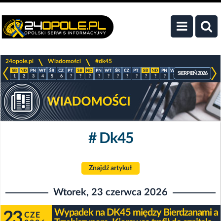
>
>
24opole.pl
Wiadomości
#dk45
SIERPIEŃ 2026
1
2
3
4
5
6
?
?
?
?
?
?
?
?
?
?
?
?
?
?
?
?
# Dk45
Znajdź artykuł
Wtorek, 23 czerwca 2026
Wypadek na DK45 między Bierdzanami a
23
CZE