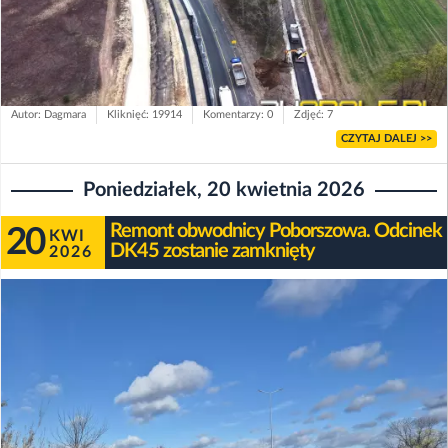
Autor: Dagmara
Kliknięć: 19914
Komentarzy: 0
Zdjęć: 7
CZYTAJ DALEJ >>
Poniedziałek, 20 kwietnia 2026
Remont obwodnicy Poborszowa. Odcinek
20
KWI
DK45 zostanie zamknięty
2026