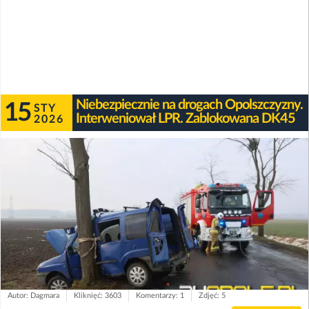
Niebezpiecznie na drogach Opolszczyzny.
15
STY
Interweniował LPR. Zablokowana DK45
2026
Autor: Dagmara
Kliknięć: 3603
Komentarzy: 1
Zdjęć: 5