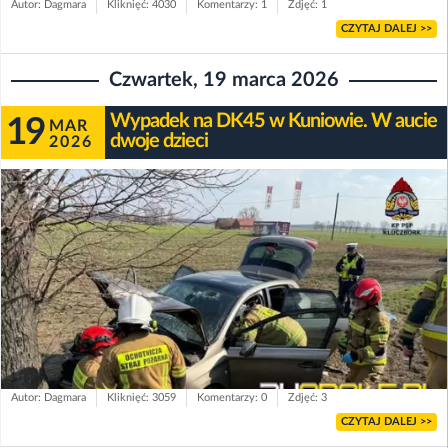
Autor: Dagmara
Kliknięć: 4030
Komentarzy: 1
Zdjęć: 1
CZYTAJ DALEJ >>
Czwartek, 19 marca 2026
Wypadek na DK45 w Kuniowie. W aucie
19
MAR
dwoje dzieci
2026
Autor: Dagmara
Kliknięć: 3059
Komentarzy: 0
Zdjęć: 3
CZYTAJ DALEJ >>