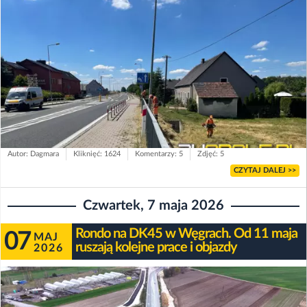
Autor: Dagmara
Kliknięć: 1624
Komentarzy: 5
Zdjęć: 5
CZYTAJ DALEJ >>
Czwartek, 7 maja 2026
Rondo na DK45 w Węgrach. Od 11 maja
07
MAJ
ruszają kolejne prace i objazdy
2026