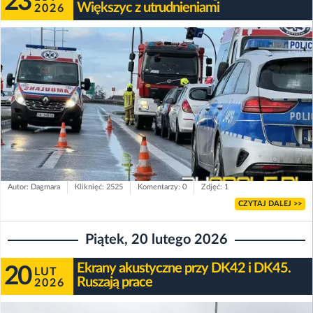
23
Większyc z utrudnieniami
2026
Autor: Dagmara
Kliknięć: 2525
Komentarzy: 0
Zdjęć: 1
CZYTAJ DALEJ >>
Piątek, 20 lutego 2026
Ekrany akustyczne przy DK42 i DK45.
20
LUT
Ruszają prace
2026