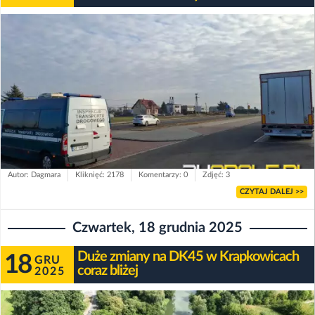
Autor: Dagmara
Kliknięć: 2178
Komentarzy: 0
Zdjęć: 3
CZYTAJ DALEJ >>
Czwartek, 18 grudnia 2025
Duże zmiany na DK45 w Krapkowicach
18
GRU
coraz bliżej
2025