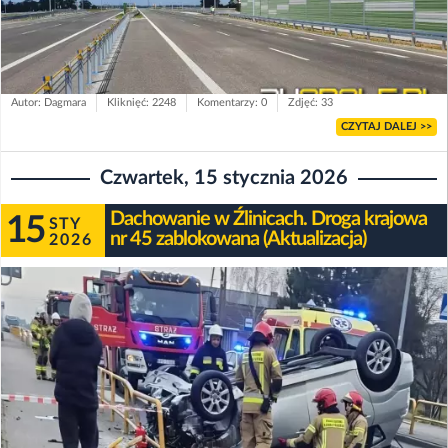
Autor: Dagmara
Kliknięć: 2248
Komentarzy: 0
Zdjęć: 33
CZYTAJ DALEJ >>
Czwartek, 15 stycznia 2026
Dachowanie w Źlinicach. Droga krajowa
15
STY
nr 45 zablokowana (Aktualizacja)
2026