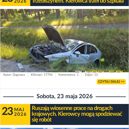
Trzebiszynem. Kierowca trafił do szpitala
2026
Autor: Dagmara
Kliknięć: 17796
Komentarzy: 1
Zdjęć: 13
CZYTAJ DALEJ >>
Sobota, 23 maja 2026
Ruszają wiosenne prace na drogach
23
MAJ
krajowych. Kierowcy mogą spodziewać
2026
się robót