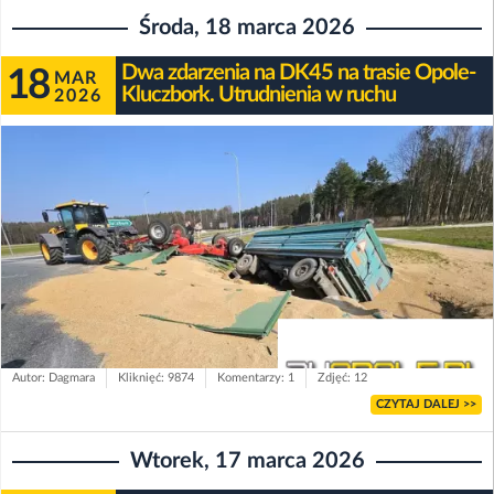
Środa, 18 marca 2026
Dwa zdarzenia na DK45 na trasie Opole-
18
MAR
Kluczbork. Utrudnienia w ruchu
2026
Autor: Dagmara
Kliknięć: 9874
Komentarzy: 1
Zdjęć: 12
CZYTAJ DALEJ >>
Wtorek, 17 marca 2026