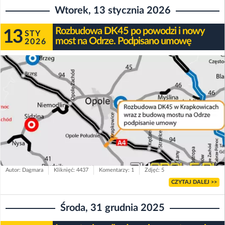
Wtorek, 13 stycznia 2026
Rozbudowa DK45 po powodzi i nowy
13
STY
most na Odrze. Podpisano umowę
2026
Autor: Dagmara
Kliknięć: 4437
Komentarzy: 1
Zdjęć: 5
CZYTAJ DALEJ >>
Środa, 31 grudnia 2025