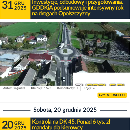
Inwestycje, odbudowy i przygotowania.
31
GRU
GDDKiA podsumowuje intensywny rok
2025
na drogach Opolszczyzny
Autor: Dagmara
Kliknięć: 1692
Komentarzy: 0
Zdjęć: 6
CZYTAJ DALEJ >>
Sobota, 20 grudnia 2025
Kontrola na DK 45. Ponad 6 tys. zł
20
GRU
mandatu dla kierowcy
2025