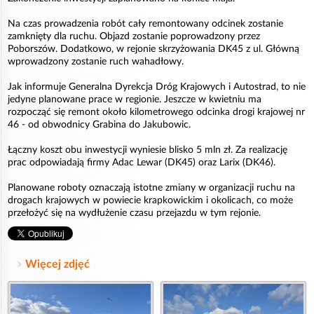
Na czas prowadzenia robót cały remontowany odcinek zostanie
zamknięty dla ruchu. Objazd zostanie poprowadzony przez
Poborszów. Dodatkowo, w rejonie skrzyżowania DK45 z ul. Główną
wprowadzony zostanie ruch wahadłowy.
Jak informuje Generalna Dyrekcja Dróg Krajowych i Autostrad, to nie
jedyne planowane prace w regionie. Jeszcze w kwietniu ma
rozpocząć się remont około kilometrowego odcinka drogi krajowej nr
46 - od obwodnicy Grabina do Jakubowic.
Łączny koszt obu inwestycji wyniesie blisko 5 mln zł. Za realizację
prac odpowiadają firmy Adac Lewar (DK45) oraz Larix (DK46).
Planowane roboty oznaczają istotne zmiany w organizacji ruchu na
drogach krajowych w powiecie krapkowickim i okolicach, co może
przełożyć się na wydłużenie czasu przejazdu w tym rejonie.
Więcej zdjęć