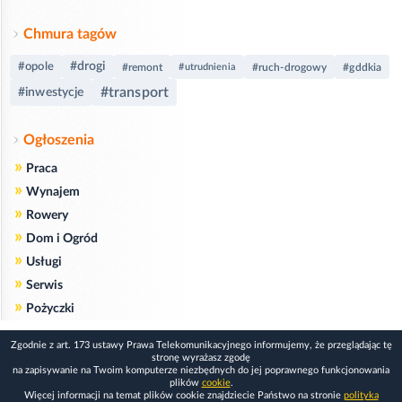
Chmura tagów
#drogi
#opole
#remont
#utrudnienia
#ruch-drogowy
#gddkia
#transport
#inwestycje
Ogłoszenia
»
Praca
»
Wynajem
»
Rowery
»
Dom i Ogród
»
Usługi
»
Serwis
»
Pożyczki
Zgodnie z art. 173 ustawy Prawa Telekomunikacyjnego informujemy, że przeglądając tę
stronę wyrażasz zgodę
na zapisywanie na Twoim komputerze niezbędnych do jej poprawnego funkcjonowania
plików
cookie
.
Więcej informacji na temat plików cookie znajdziecie Państwo na stronie
polityka