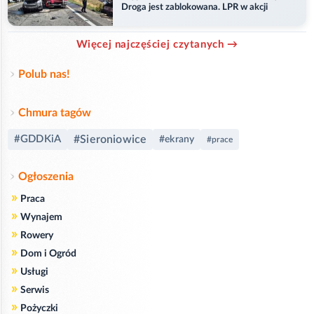
Droga jest zablokowana. LPR w akcji
Więcej najczęściej czytanych →
Polub nas!
Chmura tagów
#GDDKiA
#Sieroniowice
#ekrany
#prace
Ogłoszenia
»
Praca
»
Wynajem
»
Rowery
»
Dom i Ogród
»
Usługi
»
Serwis
»
Pożyczki