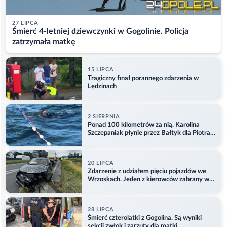
27 LIPCA
Śmierć 4-letniej dziewczynki w Gogolinie. Policja
zatrzymała matkę
15 LIPCA
Tragiczny finał porannego zdarzenia w
Lędzinach
2 SIERPNIA
Ponad 100 kilometrów za nią. Karolina
Szczepaniak płynie przez Bałtyk dla Piotra.
Aktualizacja
20 LIPCA
Zdarzenie z udziałem pięciu pojazdów we
Wrzoskach. Jeden z kierowców zabrany w
kajdankach
28 LIPCA
Śmierć czterolatki z Gogolina. Są wyniki
sekcji zwłok i zarzuty dla matki