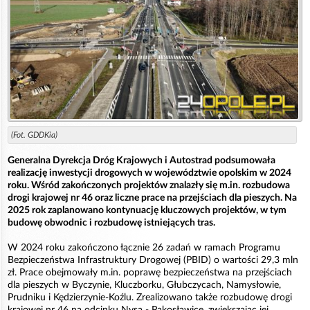
(Fot. GDDKia)
Generalna Dyrekcja Dróg Krajowych i Autostrad podsumowała
realizację inwestycji drogowych w województwie opolskim w 2024
roku. Wśród zakończonych projektów znalazły się m.in. rozbudowa
drogi krajowej nr 46 oraz liczne prace na przejściach dla pieszych. Na
2025 rok zaplanowano kontynuację kluczowych projektów, w tym
budowę obwodnic i rozbudowę istniejących tras.
W 2024 roku zakończono łącznie 26 zadań w ramach Programu
Bezpieczeństwa Infrastruktury Drogowej (PBID) o wartości 29,3 mln
zł. Prace obejmowały m.in. poprawę bezpieczeństwa na przejściach
dla pieszych w Byczynie, Kluczborku, Głubczycach, Namysłowie,
Prudniku i Kędzierzynie-Koźlu. Zrealizowano także rozbudowę drogi
krajowej nr 46 na odcinku Nysa - Pakosławice, zwiększając jej