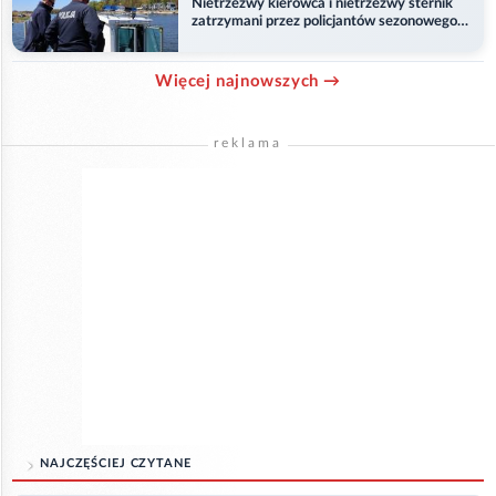
Nietrzeźwy kierowca i nietrzeźwy sternik
zatrzymani przez policjantów sezonowego
ogniwa wodnego
Więcej najnowszych →
reklama
NAJCZĘŚCIEJ CZYTANE