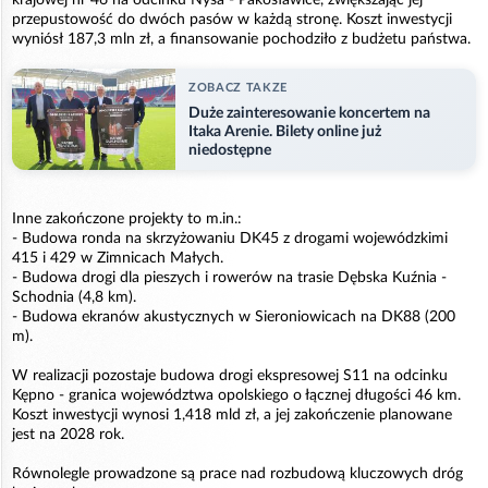
przepustowość do dwóch pasów w każdą stronę. Koszt inwestycji
wyniósł 187,3 mln zł, a finansowanie pochodziło z budżetu państwa.
ZOBACZ TAKZE
Duże zainteresowanie koncertem na
Itaka Arenie. Bilety online już
niedostępne
Inne zakończone projekty to m.in.:
- Budowa ronda na skrzyżowaniu DK45 z drogami wojewódzkimi
415 i 429 w Zimnicach Małych.
- Budowa drogi dla pieszych i rowerów na trasie Dębska Kuźnia -
Schodnia (4,8 km).
- Budowa ekranów akustycznych w Sieroniowicach na DK88 (200
m).
W realizacji pozostaje budowa drogi ekspresowej S11 na odcinku
Kępno - granica województwa opolskiego o łącznej długości 46 km.
Koszt inwestycji wynosi 1,418 mld zł, a jej zakończenie planowane
jest na 2028 rok.
Równolegle prowadzone są prace nad rozbudową kluczowych dróg