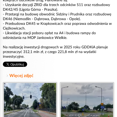
kolejnych odcinków dróg. Planowane są:
- Uzyskanie decyzji ZRID dla trzech odcinków S11 oraz rozbudowy
DK42/45 (Ligota Górna - Praszka).
- Przetargi na budowę obwodnic Sidziny i Prudnika oraz rozbudowę
DK46 (Niemodlin - Dąbrowa, Dąbrowa - Opole).
- Przebudowa DK45 w Krapkowicach oraz poprawa odwodnienia w
Ciężkowicach.
- Likwidacja stacji poboru opłat na A4 i budowa rampy do
odśnieżania na MOP Jankowice Wielkie.
Na realizację inwestycji drogowych w 2025 roku GDDKiA planuje
przeznaczyć 312,1 mln zł, z czego 221,8 mln zł na wydatki
inwestycyjne.
Więcej zdjęć