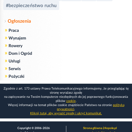
#bezpieczeństwo ruchu
Ogłoszenia
»
Praca
»
Wynajem
»
Rowery
»
Dom i Ogród
»
Usługi
»
Serwis
»
Pożyczki
Zgodnie z art. 173 ustawy Prawa Telekomunikacyjnego informujemy, że przeglądając tę
stronę wyrażasz zgodę
na zapisywanie na Twoim komputerze niezbędnych do jej poprawnego funkcjonowania
plików
cookie
.
Więcej informacji na temat plików cookie znajdziecie Państwo na stronie
polityka
prywatności
.
Kliknij tutaj, aby wyrazić zgodę i ukryć komunikat.
Copyright © 2006-2026
Strona główna 24opole.pl