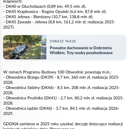
krajowych:
- DK40 w Głuchołazach (0,89 km, 49,5 mln zł).
- DK45 Krapkowice - Rogów Opolski (6,6 km, 87,8 mln zł).
- DK45 Jełowa - Bierdzany (10,7 km, 138,8 mln zł).
- DK45 Zawada - Jełowa (8,8 km, 161,2 mln zł, realizacja 2025-
2027).
ZOBACZ TAKZE
Poważne dachowanie w Dobrzeniu
Wielkim. Trzy osoby poszkodowane
W ramach Programu Budowy 100 Obwodnic powstają m.in.:
- Obwodnica Brzegu (DK39) - 8,7 km, 360 mln zł, realizacja 2025-
2028.
- Obwodnica Sidziny (DK46) - 8,5 km, 208 mln zł, realizacja 2025-
2028.
- Obwodnica Prudnika (DK41) - 2,7 km, 80,2 mln zł, realizacja 2025-
2028.
- Obwodnica Lędzin (DK46) - 3,7 km, 84,1 mln zł, realizacja 2026-
2029.
GDDKiA zamierza w 2025 roku uzyskać decyzje dotyczące realizacji