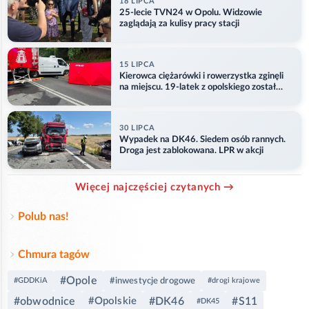
18 LIPCA
25-lecie TVN24 w Opolu. Widzowie
zaglądają za kulisy pracy stacji
15 LIPCA
Kierowca ciężarówki i rowerzystka zginęli
na miejscu. 19-latek z opolskiego został
ranny
30 LIPCA
Wypadek na DK46. Siedem osób rannych.
Droga jest zablokowana. LPR w akcji
Więcej najczęściej czytanych →
Polub nas!
Chmura tagów
#Opole
#inwestycje drogowe
#GDDKiA
#drogi krajowe
#obwodnice
#Opolskie
#DK46
#S11
#DK45