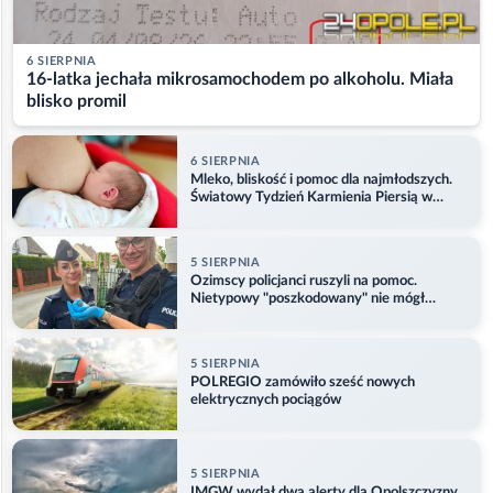
6 SIERPNIA
16-latka jechała mikrosamochodem po alkoholu. Miała
blisko promil
6 SIERPNIA
Mleko, bliskość i pomoc dla najmłodszych.
Światowy Tydzień Karmienia Piersią w
Opolu
5 SIERPNIA
Ozimscy policjanci ruszyli na pomoc.
Nietypowy "poszkodowany" nie mógł
odlecieć
5 SIERPNIA
POLREGIO zamówiło sześć nowych
elektrycznych pociągów
5 SIERPNIA
IMGW wydał dwa alerty dla Opolszczyzny