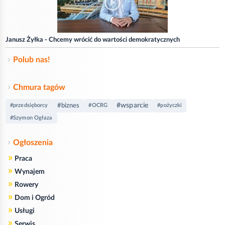
Janusz Żyłka - Chcemy wrócić do wartości demokratycznych
Polub nas!
Chmura tagów
#wsparcie
#biznes
#przedsięborcy
#OCRG
#pożyczki
#Szymon Ogłaza
Ogłoszenia
»
Praca
»
Wynajem
»
Rowery
»
Dom i Ogród
»
Usługi
»
Serwis